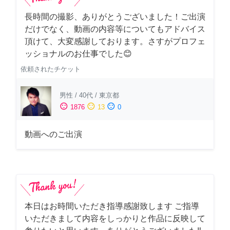
長時間の撮影、ありがとうございました！ご出演
だけでなく、動画の内容等についてもアドバイス
頂けて、大変感謝しております。さすがプロフェ
ッショナルのお仕事でした😊
依頼されたチケット
男性
/
40代
/
東京都
sentiment_satisfied
sentiment_neutral
sentiment_dissatisfied
1876
13
0
動画へのご出演
本日はお時間いただき指導感謝致します ご指導
いただきまして内容をしっかりと作品に反映して