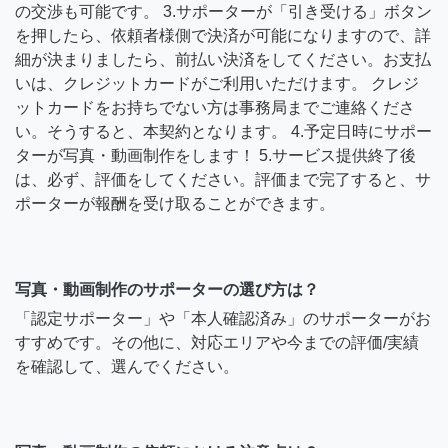
の交渉も可能です。 3.サポーターが「引き受ける」ボタン
を押したら、依頼者様側で決済が可能になりますので、詳
細が決まりましたら、前払い決済をしてください。お支払
いは、クレジットカードがご利用いただけます。 クレジ
ットカードをお持ちでない方は事務局までご連絡くださ
い。そうすると、本契約となります。 4.予定日時にサポー
ターが写真・動画制作をします！ 5.サービス提供終了後
は、必ず、評価をしてください。評価まで完了すると、サ
ポーターが報酬を受け取ることができます。
写真・動画制作のサポーターの選び方は？
「認定サポーター」や「本人確認済み」のサポーターがお
すすめです。その他に、対応エリアや今までの評価/実績
を確認して、選んでください。