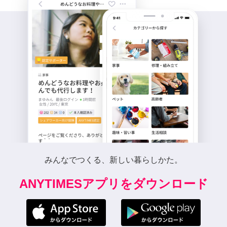
みんなでつくる、新しい暮らしかた。
ANYTIMESアプリをダウンロード