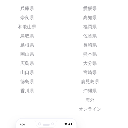
兵庫県
愛媛県
奈良県
高知県
和歌山県
福岡県
鳥取県
佐賀県
島根県
長崎県
岡山県
熊本県
広島県
大分県
山口県
宮崎県
徳島県
鹿児島県
香川県
沖縄県
海外
オンライン