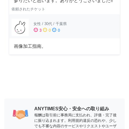
参りたいと思います。ありがとうございました‼️
依頼されたチケット
女性
/
30代
/
千葉県
sentiment_satisfied
sentiment_neutral
sentiment_dissatisfied
3
0
0
画像加工指南。
ANYTIMES安心・安全への取り組み
報酬は取引前に事務局に支払われ、評価・完了後
に振り込まれます。利用規約違反の恐れや、少し
でも不審な内容のサービスやリクエストやユーザ