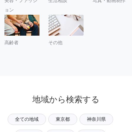
美容・ファッシ
生活相談
写真・動画制作
ョン
その他
高齢者
地域から検索する
全ての地域
東京都
神奈川県