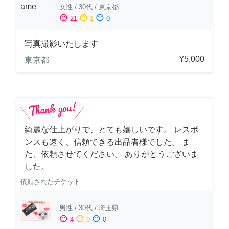
女性
/
30代
/
東京都
sentiment_satisfied
sentiment_neutral
sentiment_dissatisfied
21
1
0
写真撮影いたします
¥5,000
東京都
綺麗な仕上がりで、とても嬉しいです。 レスポ
ンスも速く、信頼できる出品者様でした。 ま
た、依頼させてください。 ありがとうございま
した。
依頼されたチケット
男性
/
30代
/
埼玉県
sentiment_satisfied
sentiment_neutral
sentiment_dissatisfied
4
0
0