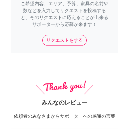
ご希望内容、エリア、予算、家具の名前や
数などを入力してリクエストを投稿する
と、そのリクエストに応えることが出来る
サポーターから応募が来ます！
リクエストをする
みんなのレビュー
依頼者のみなさまからサポーターへの感謝の言葉