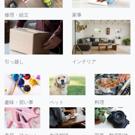
修理・組立
家事
引っ越し
インテリア
趣味・習い事
ペット
料理