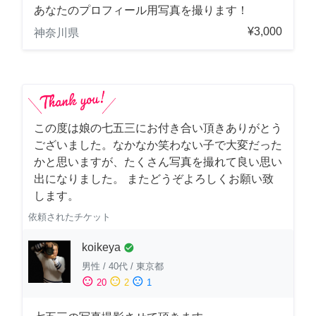
あなたのプロフィール用写真を撮ります！
¥3,000
神奈川県
この度は娘の七五三にお付き合い頂きありがとう
ございました。なかなか笑わない子で大変だった
かと思いますが、たくさん写真を撮れて良い思い
出になりました。 またどうぞよろしくお願い致
します。
依頼されたチケット
koikeya
check_circle
男性
/
40代
/
東京都
sentiment_satisfied
sentiment_neutral
sentiment_dissatisfied
20
2
1