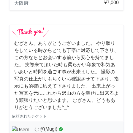
¥7,000
大阪府
むぎさん、ありがとうございました。 やり取り
をしている時からとても丁寧に対応して下さり、
この方ならとお会いする前から安心を持てまし
た。 実際来て頂いた時も柔らかい印象で和気あ
いあいと時間を過ごす事が出来ました。 撮影の
写真の仕上がりもちくいち確認させて下さり、指
示にも的確に応えて下さりました。 出来上がっ
た写真を元にこれから沢山の方を幸せに出来るよ
う頑張りたいと思います。 むぎさん、どうもあ
りがとうございました^_^
依頼されたチケット
むぎ(Mugi)
check_circle