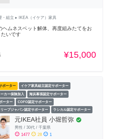
理・組立
▸ IKEA（イケア）家具
Aのヘムネスベット解体、再度組みたてをお
したいです
¥15,000
県
サポーター
イケア家具組立認定サポーター
ワーカー保険加入
海浜幕張認定サポーター
サポーター
COFO認定サポーター
スリープジャパン認定サポーター
ラシカル認定サポーター
元IKEA社員 小堀哲弥
check_circle
男性
/
30代
/
千葉県
sentiment_satisfied
sentiment_neutral
sentiment_dissatisfied
1477
28
1