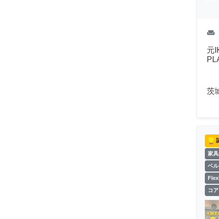
weekend
元I
P
茨
家具
ベル
Fl
コア