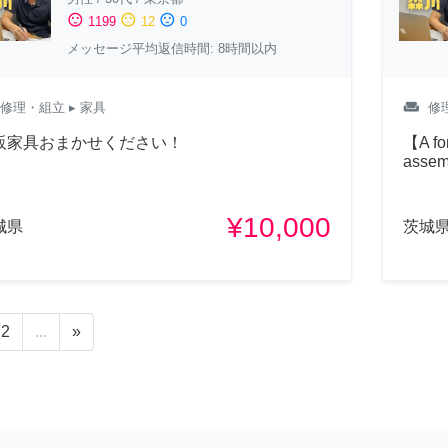
sentiment_satisfied
sentiment_neutral
sentiment_dissatisfied
1199
12
0
メッセージ平均返信時間: 8時間以内
weekend
修理・組立
▸ 家具
修
販家具おまかせください！
【A fo
assem
¥10,000
城県
茨城
2
...
»