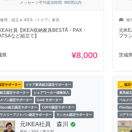
メッセージ平均返信時間: 8時間以内
weekend
修理・組立
▸ IKEA（イケア）家具
修
KEA社員【IKEA収納家具BESTÅ・PAX・
元IK
LATSAなど組立て】
プラ
¥8,000
城県
茨城
認定サポーター
イケア家具組立認定サポーター
認定
組立認定サポーター
シェアワーカー保険加入
家具組
メゾン認定サポーター
Gold サポーター
ベルメ
exiSpot組立認定サポーター
COFO認定サポーター
Flexi
ラスリープジャパン認定サポーター
ラシカル認定サポーター
コアラ
元IKEA社員 森川
check_circle
男性
/
30代
/
東京都