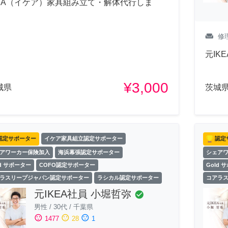
KEA（イケア）家具組み立て・解体代行しま
！
weekend
修
元IK
¥3,000
城県
茨城
認定サポーター
イケア家具組立認定サポーター
認定
アワーカー保険加入
海浜幕張認定サポーター
シェア
ld サポーター
COFO認定サポーター
Gold 
ラスリープジャパン認定サポーター
ラシカル認定サポーター
コアラ
元IKEA社員 小堀哲弥
check_circle
男性
/
30代
/
千葉県
sentiment_satisfied
sentiment_neutral
sentiment_dissatisfied
1477
28
1