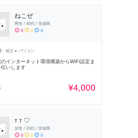
ねこぜ
男性
/
40代
/
茨城県
sentiment_satisfied
sentiment_neutral
sentiment_dissatisfied
0
0
0
理・組立
▸ パソコン
のインターネット環境構築からWiFi設定ま
手伝いします
¥4,000
県
т т ♡
女性
/
20代
/
茨城県
sentiment_satisfied
sentiment_neutral
sentiment_dissatisfied
0
0
0