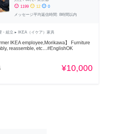
sentiment_satisfied
sentiment_neutral
sentiment_dissatisfied
1199
12
0
メッセージ平均返信時間: 8時間以内
理・組立
▸ IKEA（イケア）家具
rmer IKEA employee,Morikawa】 Furniture
bly, reassemble, etc…#EnglishOK
¥10,000
県