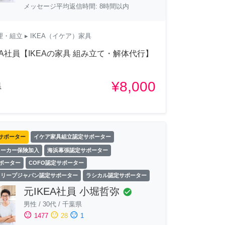
メッセージ平均返信時間: 8時間以内
理・組立
▸ IKEA（イケア）家具
EA社員【IKEAの家具 組み立て・解体代行】
¥8,000
県
サポーター
イケア家具組立認定サポーター
ワーカー保険加入
海浜幕張認定サポーター
サポーター
COFO認定サポーター
スリープジャパン認定サポーター
ラシカル認定サポーター
元IKEA社員 小堀哲弥
check_circle
男性
/
30代
/
千葉県
sentiment_satisfied
sentiment_neutral
sentiment_dissatisfied
1477
28
1