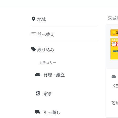
茨城
place
地域
sort
並べ替え
local_offer
絞り込み
カテゴリー
weekend
修理・組立
weekend
I
local_laundry_service
家事
茨
local_shipping
引っ越し