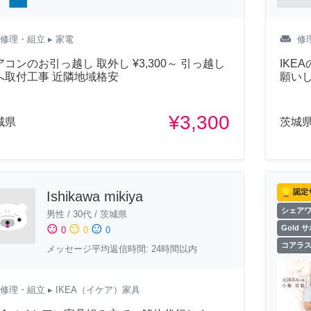
weekend
修理・組立
▸ 家電
修
アコンのお引っ越し 取外し ¥3,300～ 引っ越し
IKE
へ取付工事 近隣地域格安
願い
¥3,300
城県
茨城
認定
Ishikawa mikiya
シェア
男性
/
30代
/
茨城県
sentiment_satisfied
sentiment_neutral
sentiment_dissatisfied
Gold 
0
0
0
コアラ
メッセージ平均返信時間: 24時間以内
修理・組立
▸ IKEA（イケア）家具