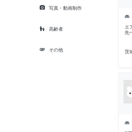
camera_alt
写真・動画制作
weekend
エ
escalator_warning
高齢者
先
attachment
その他
茨
weekend