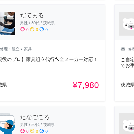
だてまる
男性
/
30代
/
茨城県
sentiment_satisfied
sentiment_neutral
sentiment_dissatisfied
0
0
0
weekend
修理・組立
▸ 家具
修
現役のプロ】家具組立代行🔨全メーカー対応！
ご自宅
でお
¥7,980
城県
茨城
たなごころ
男性
/
50代
/
茨城県
sentiment_satisfied
sentiment_neutral
sentiment_dissatisfied
0
0
0