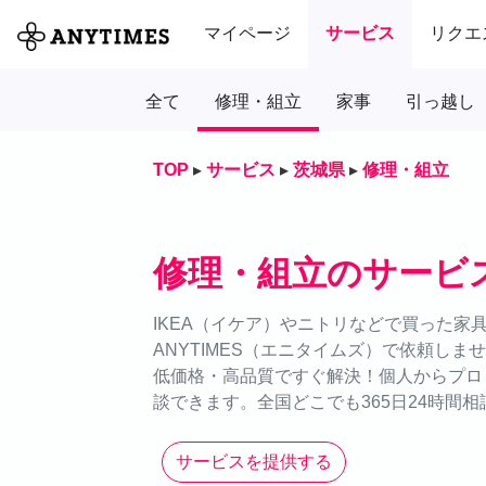
マイページ
サービス
リクエ
全て
修理・組立
家事
引っ越し
TOP
▸
サービス
▸
茨城県
▸
修理・組立
修理・組立のサービ
IKEA（イケア）やニトリなどで買った家
ANYTIMES（エニタイムズ）で依頼し
低価格・高品質ですぐ解決！個人からプロ
談できます。全国どこでも365日24時間相
サービスを提供する