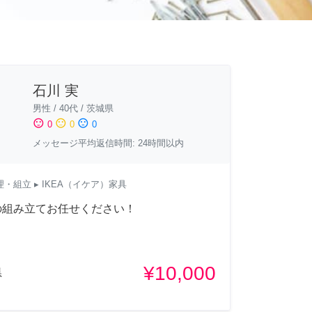
石川 実
男性
/
40代
/
茨城県
sentiment_satisfied
sentiment_neutral
sentiment_dissatisfied
0
0
0
メッセージ平均返信時間: 24時間以内
理・組立
▸ IKEA（イケア）家具
の組み立てお任せください！
¥10,000
県