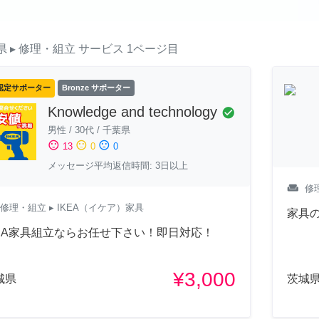
県
▸ 修理・組立
サービス
1ページ目
認定サポーター
Bronze サポーター
Knowledge and technology
check_circle
男性
/
30代
/
千葉県
sentiment_satisfied
sentiment_neutral
sentiment_dissatisfied
13
0
0
メッセージ平均返信時間: 3日以上
weekend
修
修理・組立
▸ IKEA（イケア）家具
家具
KEA家具組立ならお任せ下さい！即日対応！
¥3,000
城県
茨城