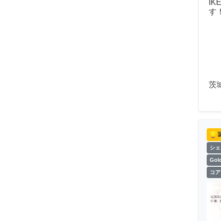
I
す
茨
シェ
Go
コア