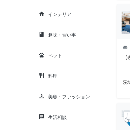
home
インテリア
class
趣味・習い事
weekend
pets
ペット
【
restaurant
料理
茨
checkroom
美容・ファッション
chat
生活相談