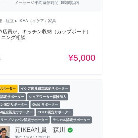
メッセージ平均返信時間: 8時間以内
理・組立
▸ IKEA（イケア）家具
EA店員が、キッチン収納（カップボード）
ンニング相談
¥5,000
県
サポーター
イケア家具組立認定サポーター
立認定サポーター
シェアワーカー保険加入
ゾン認定サポーター
Gold サポーター
Spot組立認定サポーター
COFO認定サポーター
スリープジャパン認定サポーター
ラシカル認定サポーター
元IKEA社員 森川
check_circle
男性
/
30代
/
東京都