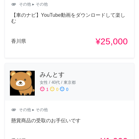
attachment
その他
▸ その他
【車のナビ】YouTube動画をダウンロードして楽し
む
¥25,000
香川県
みんとす
女性
/
40代
/
東京都
sentiment_satisfied
sentiment_neutral
sentiment_dissatisfied
1
0
0
attachment
その他
▸ その他
懸賞商品の受取のお手伝いです