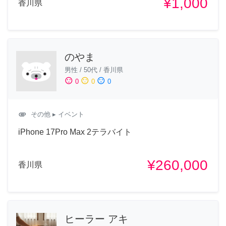
¥1,000
香川県
のやま
男性
/
50代
/
香川県
sentiment_satisfied
sentiment_neutral
sentiment_dissatisfied
0
0
0
attachment
その他
▸ イベント
iPhone 17Pro Max 2テラバイト
¥260,000
香川県
ヒーラー アキ