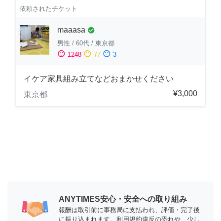
依頼されたチケット
maaasa
check_circle
男性
/
60代
/
東京都
sentiment_satisfied
sentiment_neutral
sentiment_dissatisfied
1248
77
3
イケア家具組み立てなどおまかせください
¥3,000
東京都
ANYTIMES安心・安全への取り組み
報酬は取引前に事務局に支払われ、評価・完了後
に振り込まれます。利用規約違反の恐れや、少し