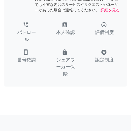
でも不審な内容のサービスやリクエストやユーザ
ーがあった場合は通報してください。
詳細を見る
perm_phone_msg
assignment_ind
tag_faces
パトロー
本人確認
評価制度
ル
smartphone
lock
stars
番号確認
シェアワ
認定制度
ーカー保
険