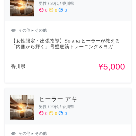
男性
/
20代
/
香川県
sentiment_satisfied
sentiment_neutral
sentiment_dissatisfied
0
0
0
attachment
その他
▸ その他
​【女性限定・出張指導】Solana ヒーラーが教える
「内側から輝く」骨盤底筋トレーニング＆ヨガ
¥5,000
香川県
ヒーラー アキ
男性
/
20代
/
香川県
sentiment_satisfied
sentiment_neutral
sentiment_dissatisfied
0
0
0
attachment
その他
▸ その他