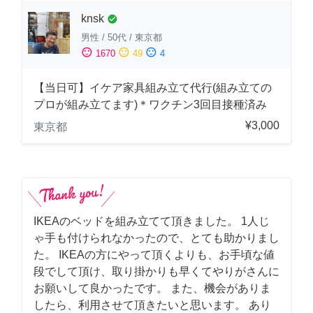
knsk
check_circle
男性
/
50代
/
東京都
sentiment_satisfied
sentiment_neutral
sentiment_dissatisfied
1670
49
4
【当日可】イケア家具組み立て代行(組み立ての
プロが組み立てます)＊ワクチン3回目接種済み
¥3,000
東京都
IKEAのベッドを組み立てて頂きました。 1人じ
ゃ手も付けられなかったので、とても助かりまし
た。 IKEAの方にやって頂くよりも、お手頃な値
段でして頂け、取り掛かりも早くてやりがさんに
お願いして良かったです。 また、機会がありま
したら、利用させて頂きたいと思います。 あり