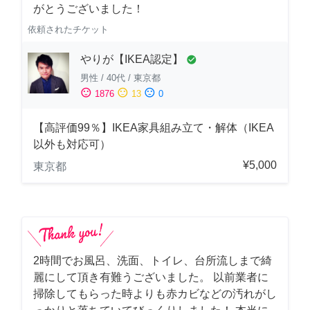
がとうございました！
依頼されたチケット
やりが【IKEA認定】
check_circle
男性
/
40代
/
東京都
sentiment_satisfied
sentiment_neutral
sentiment_dissatisfied
1876
13
0
【高評価99％】IKEA家具組み立て・解体（IKEA
以外も対応可）
¥5,000
東京都
2時間でお風呂、洗面、トイレ、台所流しまで綺
麗にして頂き有難うございました。 以前業者に
掃除してもらった時よりも赤カビなどの汚れがし