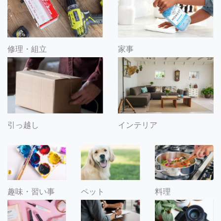
修理・組立
家事
引っ越し
インテリア
趣味・習い事
ペット
料理