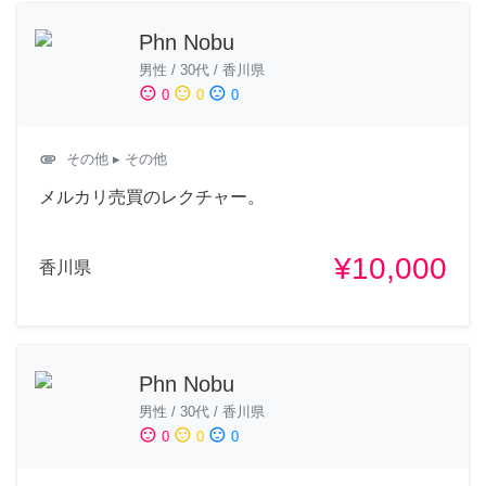
Phn Nobu
男性
/
30代
/
香川県
sentiment_satisfied
sentiment_neutral
sentiment_dissatisfied
0
0
0
attachment
その他
▸ その他
メルカリ売買のレクチャー。
¥10,000
香川県
Phn Nobu
男性
/
30代
/
香川県
sentiment_satisfied
sentiment_neutral
sentiment_dissatisfied
0
0
0