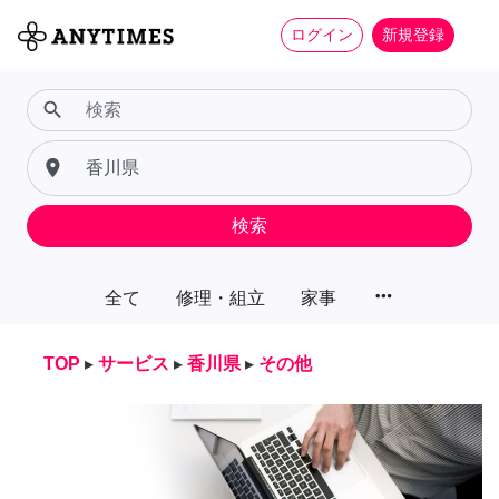
ログイン
新規登録
search
place
検索
more_horiz
全て
修理・組立
家事
TOP
▸
サービス
▸
香川県
▸
その他