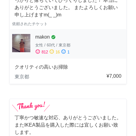
っかりと落ちていてびっくりしました！ 本当に
ありがとうございました。 またよろしくお願い
申し上げますm(_ _)m
依頼されたチケット
makon
check_circle
女性
/
60代
/
東京都
sentiment_satisfied
sentiment_neutral
sentiment_dissatisfied
812
16
1
クオリティの高いお掃除
¥7,000
東京都
丁寧かつ敏速な対応、ありがとうございました。
またIKEA製品を購入した際には宜しくお願い致
します。