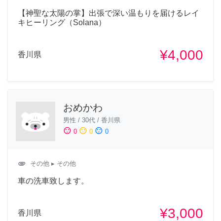
​【神聖な太陽の掌】出張で深い温もりを届けるレイ
キヒーリング（Solana）
¥4,000
香川県
おめかわ
男性
/
30代
/
香川県
sentiment_satisfied
sentiment_neutral
sentiment_dissatisfied
0
0
0
attachment
その他
▸ その他
車の洗車致します。
¥3,000
香川県