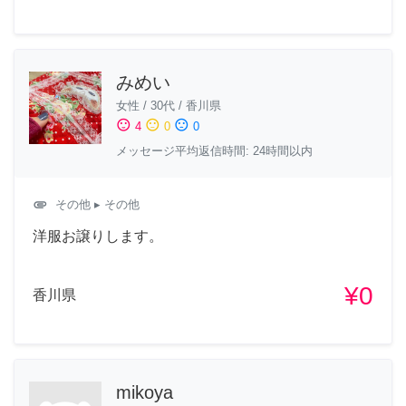
みめい
女性
/
30代
/
香川県
sentiment_satisfied
sentiment_neutral
sentiment_dissatisfied
4
0
0
メッセージ平均返信時間: 24時間以内
attachment
その他
▸ その他
洋服お譲りします。
¥0
香川県
mikoya