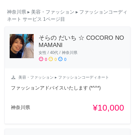
神奈川県
▸ 美容・ファッション
▸ ファッションコーディ
ネート
サービス
1ページ目
そらの だいち ☆ COCORO NO
MAMANI
女性
/
40代
/
神奈川県
sentiment_satisfied
sentiment_neutral
sentiment_dissatisfied
0
0
0
checkroom
美容・ファッション
▸ ファッションコーディネート
ファッションアドバイスいたします (*^^*)
¥10,000
神奈川県