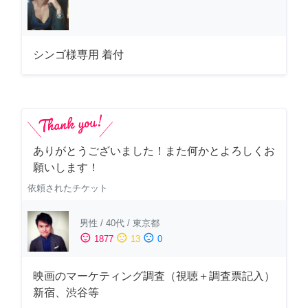
シンゴ様専用 着付
ありがとうございました！また何かとよろしくお
願いします！
依頼されたチケット
男性
/
40代
/
東京都
sentiment_satisfied
sentiment_neutral
sentiment_dissatisfied
1877
13
0
映画のマーケティング調査（視聴＋調査票記入）
新宿、渋谷等