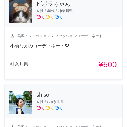
ビボラちゃん
女性
/
40代
/
神奈川県
sentiment_satisfied
sentiment_neutral
sentiment_dissatisfied
0
0
0
checkroom
美容・ファッション
▸ ファッションコーディネート
小柄な方のコーディネート💜
¥500
神奈川県
shiso
女性
/
/
神奈川県
sentiment_satisfied
sentiment_neutral
sentiment_dissatisfied
0
0
0
checkroom
美容・ファッション
▸ ファッションコーディネート