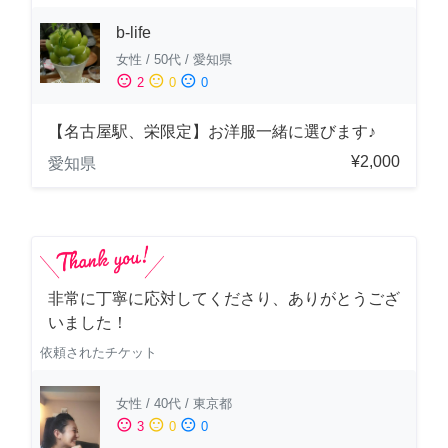
b-life
女性
/
50代
/
愛知県
sentiment_satisfied
sentiment_neutral
sentiment_dissatisfied
2
0
0
【名古屋駅、栄限定】お洋服一緒に選びます♪
¥2,000
愛知県
非常に丁寧に応対してくださり、ありがとうござ
いました！
依頼されたチケット
女性
/
40代
/
東京都
sentiment_satisfied
sentiment_neutral
sentiment_dissatisfied
3
0
0