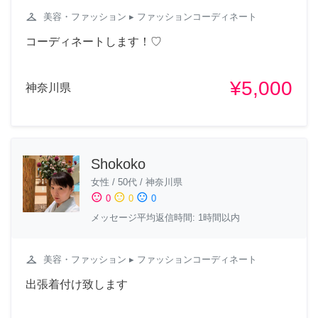
checkroom
美容・ファッション
▸ ファッションコーディネート
コーディネートします！♡
¥5,000
神奈川県
Shokoko
女性
/
50代
/
神奈川県
sentiment_satisfied
sentiment_neutral
sentiment_dissatisfied
0
0
0
メッセージ平均返信時間: 1時間以内
checkroom
美容・ファッション
▸ ファッションコーディネート
出張着付け致します