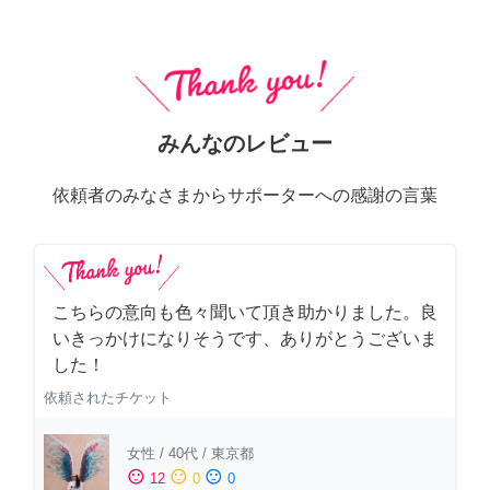
みんなのレビュー
依頼者のみなさまからサポーターへの感謝の言葉
こちらの意向も色々聞いて頂き助かりました。良
いきっかけになりそうです、ありがとうございま
した！
依頼されたチケット
女性
/
40代
/
東京都
sentiment_satisfied
sentiment_neutral
sentiment_dissatisfied
12
0
0