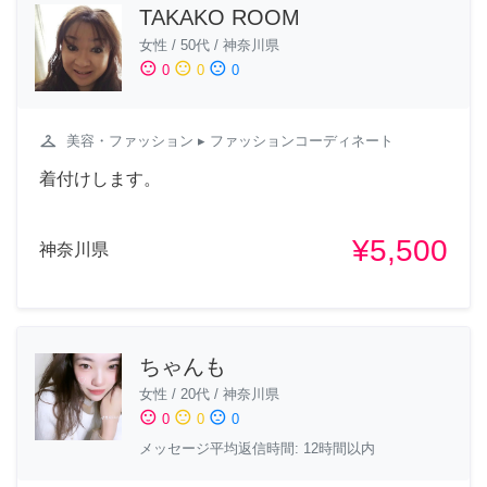
TAKAKO ROOM
女性
/
50代
/
神奈川県
sentiment_satisfied
sentiment_neutral
sentiment_dissatisfied
0
0
0
checkroom
美容・ファッション
▸ ファッションコーディネート
着付けします。
¥5,500
神奈川県
ちゃんも
女性
/
20代
/
神奈川県
sentiment_satisfied
sentiment_neutral
sentiment_dissatisfied
0
0
0
メッセージ平均返信時間: 12時間以内