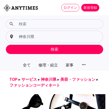
ログイン
新規登録
search
place
検索
more_horiz
全て
修理・組立
家事
TOP
▸
サービス
▸
神奈川県
▸
美容・ファッション
▸
ファッションコーディネート