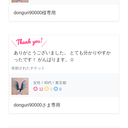
donguri90000様専用
ありがとうございました。 とても分かりやすか
ったです！ がんばります。☺️
依頼されたチケット
女性
/
40代
/
東京都
sentiment_satisfied
sentiment_neutral
sentiment_dissatisfied
12
0
0
donguri90000さま専用