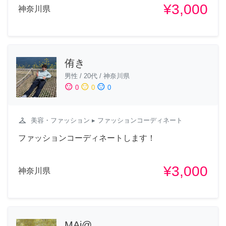
¥3,000
神奈川県
侑き
男性
/
20代
/
神奈川県
sentiment_satisfied
sentiment_neutral
sentiment_dissatisfied
0
0
0
checkroom
美容・ファッション
▸ ファッションコーディネート
ファッションコーディネートします！
¥3,000
神奈川県
MAi@