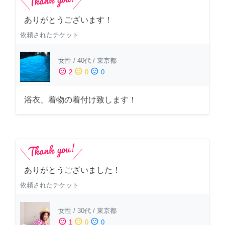
ありがとうございます！
依頼されたチケット
女性
/
40代
/
東京都
sentiment_satisfied
sentiment_neutral
sentiment_dissatisfied
2
0
0
浴衣、着物の着付け致します！
ありがとうございました！
依頼されたチケット
女性
/
30代
/
東京都
sentiment_satisfied
sentiment_neutral
sentiment_dissatisfied
1
0
0