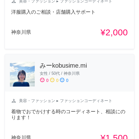
checkroom
美容・ファッション
▸ ファッションコーディネート
洋服購入のご相談・店舗購入サポート
¥2,000
神奈川県
みーkobusime.mi
女性
/
50代
/
神奈川県
sentiment_satisfied
sentiment_neutral
sentiment_dissatisfied
0
0
0
checkroom
美容・ファッション
▸ ファッションコーディネート
着物でおでかけする時のコーディネート、相談にの
ります！
¥1,500
神奈川県