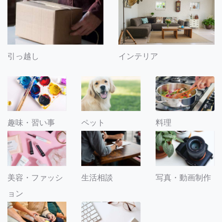
引っ越し
インテリア
趣味・習い事
ペット
料理
美容・ファッシ
生活相談
写真・動画制作
ョン