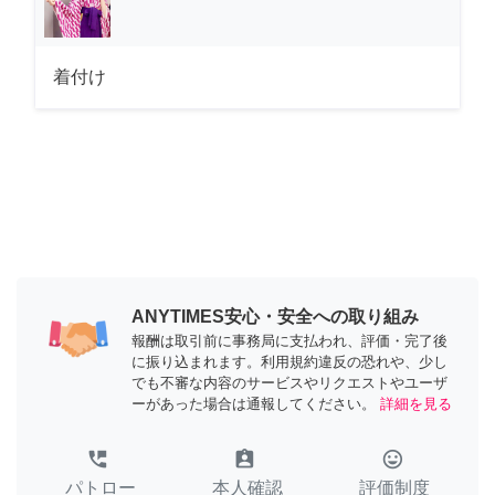
着付け
ANYTIMES安心・安全への取り組み
報酬は取引前に事務局に支払われ、評価・完了後
に振り込まれます。利用規約違反の恐れや、少し
でも不審な内容のサービスやリクエストやユーザ
ーがあった場合は通報してください。
詳細を見る
perm_phone_msg
assignment_ind
tag_faces
パトロー
本人確認
評価制度