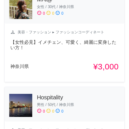
女性
/
30代
/
神奈川県
sentiment_satisfied
sentiment_neutral
sentiment_dissatisfied
0
0
0
checkroom
美容・ファッション
▸ ファッションコーディネート
【女性必見】イメチェン、可愛く、綺麗に変身した
い方！
¥3,000
神奈川県
Hospitality
男性
/
50代
/
神奈川県
sentiment_satisfied
sentiment_neutral
sentiment_dissatisfied
0
0
0