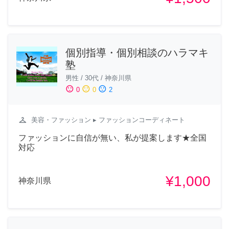
個別指導・個別相談のハラマキ
塾
男性
/
30代
/
神奈川県
sentiment_satisfied
sentiment_neutral
sentiment_dissatisfied
0
0
2
checkroom
美容・ファッション
▸ ファッションコーディネート
ファッションに自信が無い、私が提案します★全国
対応
¥1,000
神奈川県