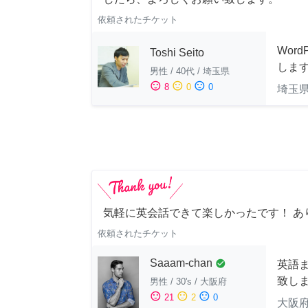
依頼されたチケット
Wor
Toshi Seito
しま
男性
/
40代
/
埼玉県
sentiment_satisfied
sentiment_neutral
sentiment_dissatisfied
8
0
0
埼玉
気軽に英会話できて楽しかったです！ あ
依頼されたチケット
Saaam-chan
check_circle
英語
致し
男性
/
30's
/
大阪府
sentiment_satisfied
sentiment_neutral
sentiment_dissatisfied
21
2
0
大阪