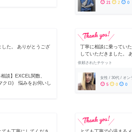
sentiment_satisfied
sentiment_neutral
sentiment_dissatisfied
21
2
0
した。 ありがとうござ
丁寧に相談に乗っていた
していただきました。 
依頼されたチケット
相談】EXCEL関数、
女性
/
30代
/
オン
(マクロ) 悩みをお伺いし
sentiment_satisfied
sentiment_neutral
sentiment_dissatisfied
5
0
0
！
とても丁寧にしてくださ
とても丁寧で心温まるメ