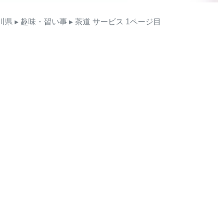
川県
▸ 趣味・習い事
▸ 茶道
サービス
1ページ目