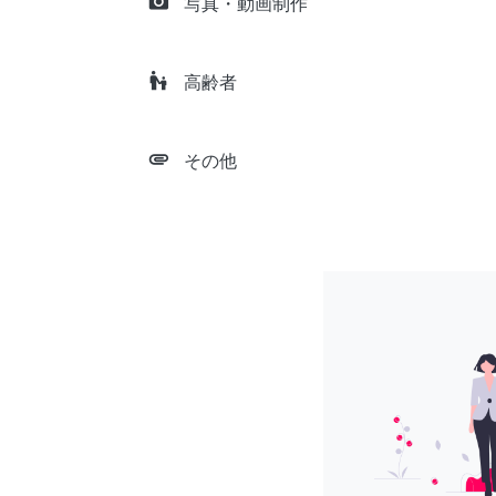
camera_alt
写真・動画制作
escalator_warning
高齢者
attachment
その他