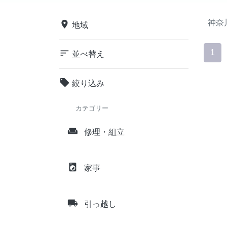
神奈
place
地域
sort
1
並べ替え
local_offer
絞り込み
カテゴリー
weekend
修理・組立
local_laundry_service
家事
local_shipping
引っ越し