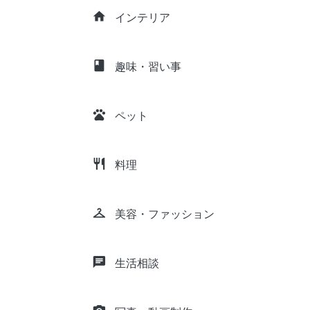
home
インテリア
class
趣味・習い事
pets
ペット
restaurant
料理
checkroom
美容・ファッション
chat
生活相談