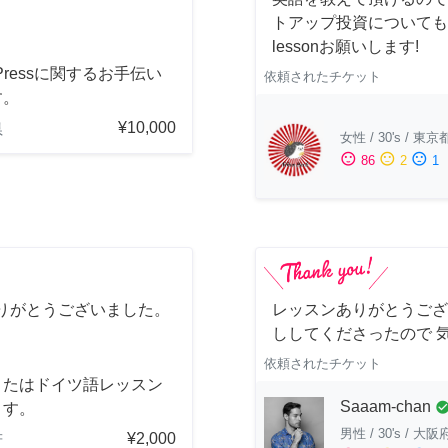
トアップ投資についても
lessonお願いします!
dPressに関するお手伝い
依頼されたチケット
す。
¥10,000
県
女性
/
30's
/
東京
sentiment_satisfied
sentiment_neutral
sentiment_dissatisfied
86
2
1
りがとうございました。
レッスンありがとうござ
ししてくださったので 
依頼されたチケット
またはドイツ語レッスン
Saaam-chan
check_cir
ます。
男性
/
30's
/
大阪
¥2,000
府