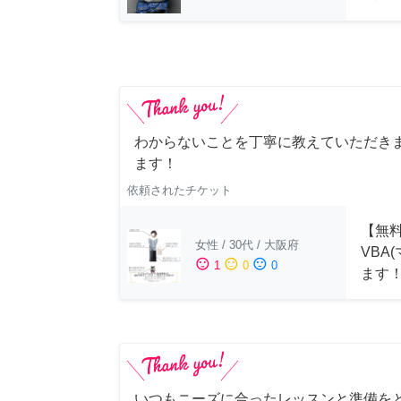
わからないことを丁寧に教えていただきま
ます！
依頼されたチケット
【無料
女性
/
30代
/
大阪府
VBA
sentiment_satisfied
sentiment_neutral
sentiment_dissatisfied
1
0
0
ます
いつもニーズに合ったレッスンと準備を