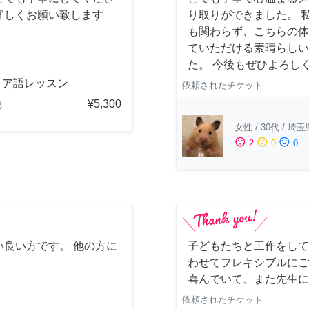
宜しくお願い致します
り取りができました。 
も関わらず、こちらの体
ていただける素晴らしい
た。 今後もぜひよろし
リア語レッスン
依頼されたチケット
¥5,300
都
女性
/
30代
/
埼玉
sentiment_satisfied
sentiment_neutral
sentiment_dissatisfied
2
0
0
良い方です。 他の方に
子どもたちと工作をして
わせてフレキシブルにご
喜んでいて、また先生に
依頼されたチケット