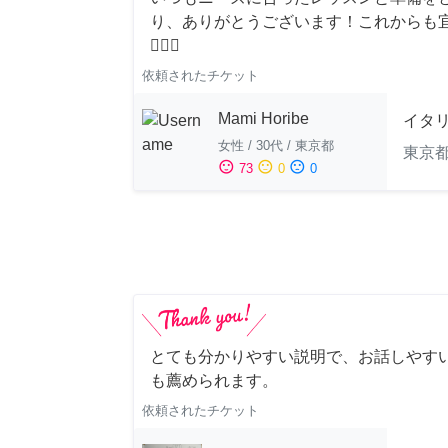
り、ありがとうございます！これからも
🙇‍♀️✨
依頼されたチケット
Mami Horibe
イタ
女性
/
30代
/
東京都
東京
sentiment_satisfied
sentiment_neutral
sentiment_dissatisfied
73
0
0
とても分かりやすい説明で、お話しやすい
も薦められます。
依頼されたチケット