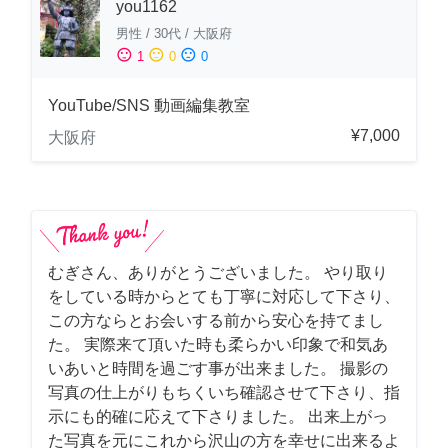
you1162
男性
/
30代
/
大阪府
sentiment_satisfied
sentiment_neutral
sentiment_dissatisfied
1
0
0
YouTube/SNS 動画編集教室
¥7,000
大阪府
むぎさん、ありがとうございました。 やり取り
をしている時からとても丁寧に対応して下さり、
この方ならとお会いする前から安心を持てまし
た。 実際来て頂いた時も柔らかい印象で和気あ
いあいと時間を過ごす事が出来ました。 撮影の
写真の仕上がりもちくいち確認させて下さり、指
示にも的確に応えて下さりました。 出来上がっ
た写真を元にこれから沢山の方を幸せに出来るよ