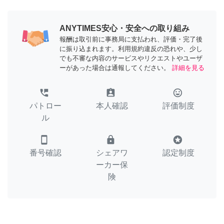
ANYTIMES安心・安全への取り組み
報酬は取引前に事務局に支払われ、評価・完了後
に振り込まれます。利用規約違反の恐れや、少し
でも不審な内容のサービスやリクエストやユーザ
ーがあった場合は通報してください。
詳細を見る
perm_phone_msg
assignment_ind
tag_faces
パトロー
本人確認
評価制度
ル
smartphone
lock
stars
番号確認
シェアワ
認定制度
ーカー保
険