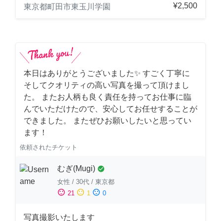
¥2,500
東京都町田市東玉川学園
本日はありがとうございました✨ すごく丁寧に
そしてクオリティの高い写真を撮って頂けまし
た。 またお人柄も良く責任を持ってお仕事に臨
んでいただけたので、安心してお任せすることが
できました。 またぜひお願いしたいと思ってい
ます！
依頼されたチケット
むぎ(Mugi)
check_circle
女性
/
30代
/
東京都
sentiment_satisfied
sentiment_neutral
sentiment_dissatisfied
21
1
0
写真撮影いたします