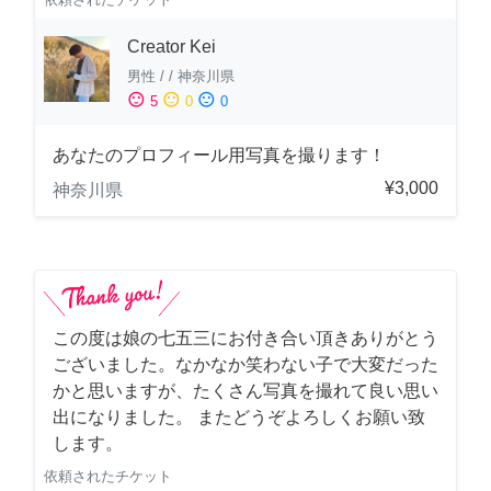
Creator Kei
男性
/
/
神奈川県
sentiment_satisfied
sentiment_neutral
sentiment_dissatisfied
5
0
0
あなたのプロフィール用写真を撮ります！
¥3,000
神奈川県
この度は娘の七五三にお付き合い頂きありがとう
ございました。なかなか笑わない子で大変だった
かと思いますが、たくさん写真を撮れて良い思い
出になりました。 またどうぞよろしくお願い致
します。
依頼されたチケット