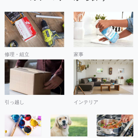
修理・組立
家事
引っ越し
インテリア