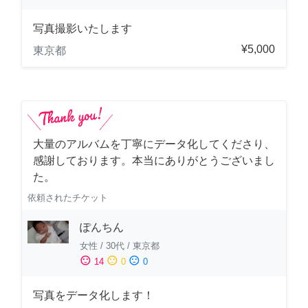
写真撮影いたします
¥5,000
東京都
大量のアルバムを丁寧にデータ化してくださり、
感謝しております。本当にありがとうございまし
た。
依頼されたチケット
ぽんちん
女性
/
30代
/
東京都
sentiment_satisfied
sentiment_neutral
sentiment_dissatisfied
14
0
0
写真をデータ化します！