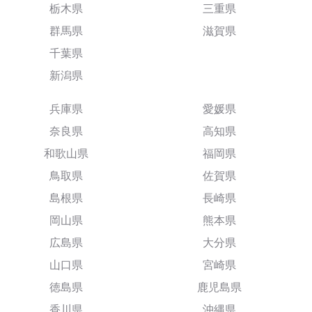
栃木県
三重県
群馬県
滋賀県
千葉県
新潟県
兵庫県
愛媛県
奈良県
高知県
和歌山県
福岡県
鳥取県
佐賀県
島根県
長崎県
岡山県
熊本県
広島県
大分県
山口県
宮崎県
徳島県
鹿児島県
香川県
沖縄県