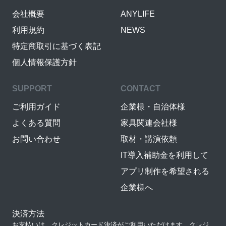
会社概要
ANYLIFE
利用規約
NEWS
特定商取引に基づく表記
個人情報保護方針
SUPPORT
CONTACT
ご利用ガイド
企業様・自治体様
よくある質問
家具関連会社様
お問い合わせ
取材・講演依頼
IT導入補助金を利用して
アプリ制作を希望される
企業様へ
決済方法
お支払いは、クレジットカード決済がご利用いただけます。クレジ