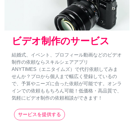
ビデオ制作のサービス
結婚式、イベント、プロフィール動画などのビデオ
制作の依頼ならスキルシェアアプリ
ANYTIMES（エニタイムズ）で代行依頼してみま
せんか？プロから個人まで幅広く登録しているの
で、予算やニーズに合った依頼が可能です。オンラ
インでの依頼ももちろん可能！低価格・高品質で、
気軽にビデオ制作の依頼相談ができます！
サービスを提供する