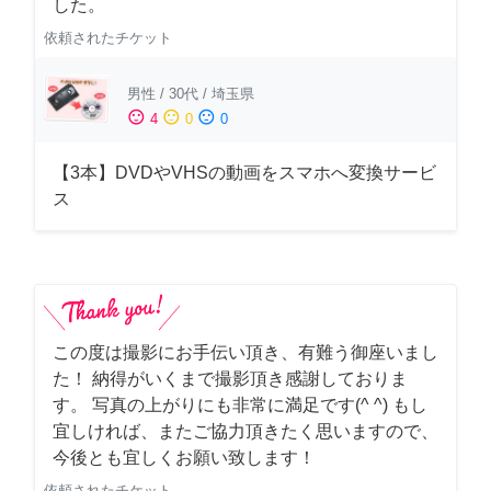
した。
依頼されたチケット
男性
/
30代
/
埼玉県
sentiment_satisfied
sentiment_neutral
sentiment_dissatisfied
4
0
0
【3本】DVDやVHSの動画をスマホへ変換サービ
ス
この度は撮影にお手伝い頂き、有難う御座いまし
た！ 納得がいくまで撮影頂き感謝しておりま
す。 写真の上がりにも非常に満足です(^ ^) もし
宜しければ、またご協力頂きたく思いますので、
今後とも宜しくお願い致します！
依頼されたチケット