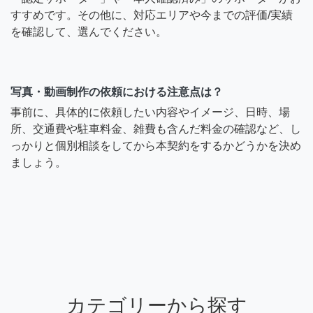
すすめです。その他に、対応エリアや今までの評価/実績
を確認して、選んでください。
写真・動画制作の依頼における注意点は？
事前に、具体的に依頼したい内容やイメージ、日時、場
所、交通費や駐車料金、雑費も含んだ料金の確認など、し
っかりと個別相談をしてから本契約をするかどうかを決め
ましょう。
カテゴリーから探す