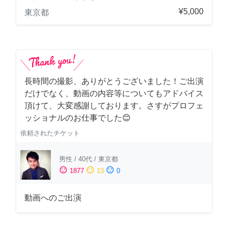
¥5,000
東京都
長時間の撮影、ありがとうございました！ご出演
だけでなく、動画の内容等についてもアドバイス
頂けて、大変感謝しております。さすがプロフェ
ッショナルのお仕事でした😊
依頼されたチケット
男性
/
40代
/
東京都
sentiment_satisfied
sentiment_neutral
sentiment_dissatisfied
1877
13
0
動画へのご出演