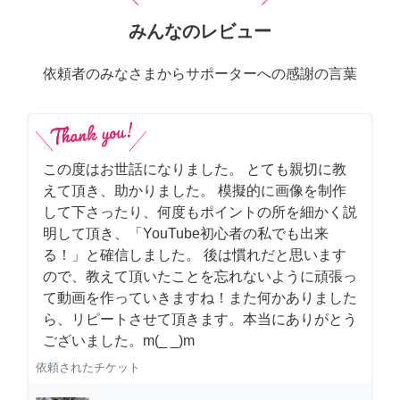
みんなのレビュー
依頼者のみなさまからサポーターへの感謝の言葉
この度はお世話になりました。 とても親切に教
えて頂き、助かりました。 模擬的に画像を制作
して下さったり、何度もポイントの所を細かく説
明して頂き、「YouTube初心者の私でも出来
る！」と確信しました。 後は慣れだと思います
ので、教えて頂いたことを忘れないように頑張っ
て動画を作っていきますね！また何かありました
ら、リピートさせて頂きます。本当にありがとう
ございました。m(_ _)m
依頼されたチケット