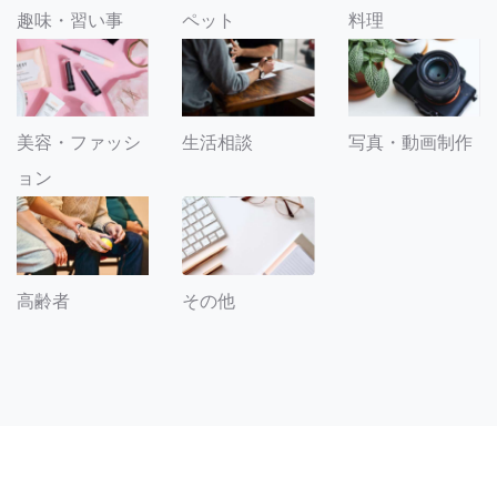
趣味・習い事
ペット
料理
美容・ファッシ
生活相談
写真・動画制作
ョン
その他
高齢者