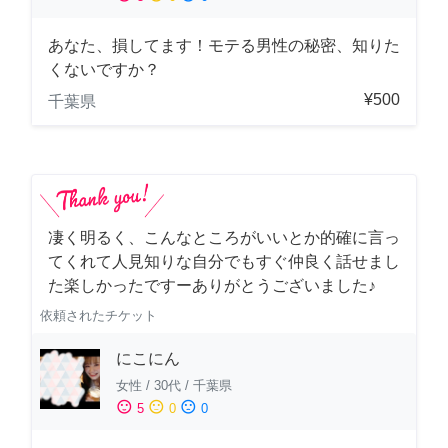
あなた、損してます！モテる男性の秘密、知りた
くないですか？
¥500
千葉県
凄く明るく、こんなところがいいとか的確に言っ
てくれて人見知りな自分でもすぐ仲良く話せまし
た楽しかったですーありがとうございました♪
依頼されたチケット
にこにん
女性
/
30代
/
千葉県
sentiment_satisfied
sentiment_neutral
sentiment_dissatisfied
5
0
0