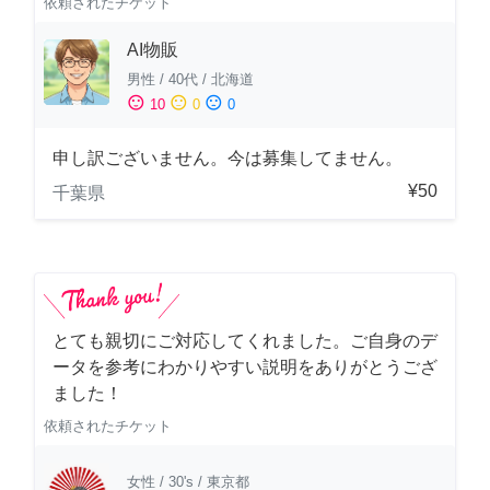
依頼されたチケット
AI物販
男性
/
40代
/
北海道
sentiment_satisfied
sentiment_neutral
sentiment_dissatisfied
10
0
0
申し訳ございません。今は募集してません。
¥50
千葉県
とても親切にご対応してくれました。ご自身のデ
ータを参考にわかりやすい説明をありがとうござ
ました！
依頼されたチケット
女性
/
30's
/
東京都