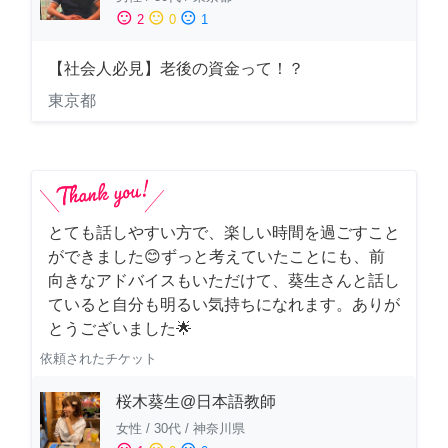
sentiment_satisfied
sentiment_neutral
sentiment_dissatisfied
2
0
1
【社会人必見】老後の資金って！？
東京都
とても話しやすい方で、楽しい時間を過ごすこと
ができました😊ずっと考えていたことにも、前
向きなアドバイスもいただけて、葵生さんと話し
ていると自分も明るい気持ちになれます。ありが
とうございました🌟
依頼されたチケット
桜木葵生@日本語教師
女性
/
30代
/
神奈川県