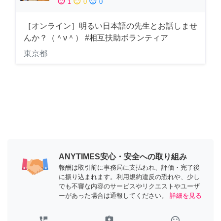
sentiment_satisfied
sentiment_neutral
sentiment_dissatisfied
1
0
0
［オンライン］明るい日本語の先生とお話しませ
んか？（＾ν＾） #相互扶助ボランティア
東京都
ANYTIMES安心・安全への取り組み
報酬は取引前に事務局に支払われ、評価・完了後
に振り込まれます。利用規約違反の恐れや、少し
でも不審な内容のサービスやリクエストやユーザ
ーがあった場合は通報してください。
詳細を見る
perm_phone_msg
assignment_ind
tag_faces