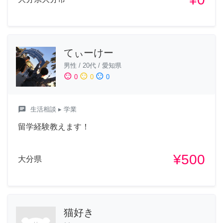
てぃーけー
男性
/
20代
/
愛知県
sentiment_satisfied
sentiment_neutral
sentiment_dissatisfied
0
0
0
chat
生活相談
▸ 学業
留学経験教えます！
¥500
大分県
猫好き