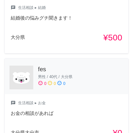
chat
生活相談
▸ 結婚
結婚後の悩みグチ聞きます！
¥500
大分県
fes
男性
/
40代
/
大分県
sentiment_satisfied
sentiment_neutral
sentiment_dissatisfied
0
0
0
chat
生活相談
▸ お金
お金の相談があれば
¥0
大分県大分市