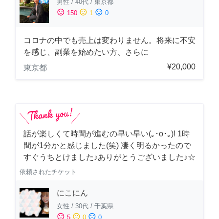
男性
/
40代
/
東京都
sentiment_satisfied
sentiment_neutral
sentiment_dissatisfied
150
1
0
コロナの中でも売上は変わりません。将来に不安
を感じ、副業を始めたい方、さらに
¥20,000
東京都
話が楽しくて時間が進むの早い早い(｡･о･｡)! 1時
間が1分かと感じました(笑) 凄く明るかったので
すぐうちとけました♪ありがとうございました♪☆
依頼されたチケット
にこにん
女性
/
30代
/
千葉県
sentiment_satisfied
sentiment_neutral
sentiment_dissatisfied
5
0
0