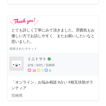
とても詳しく丁寧にみて頂きました。雰囲気もお
優しい方でお話しやすく、またお願いしたいなと
思いました。
依頼されたチケット
ミニトマト
check_circle
女性
/
60代
/
宮崎県
sentiment_satisfied
sentiment_neutral
sentiment_dissatisfied
19
0
0
「オンライン」お悩み相談 #占い #相互扶助ボラ
ンティア
宮崎県