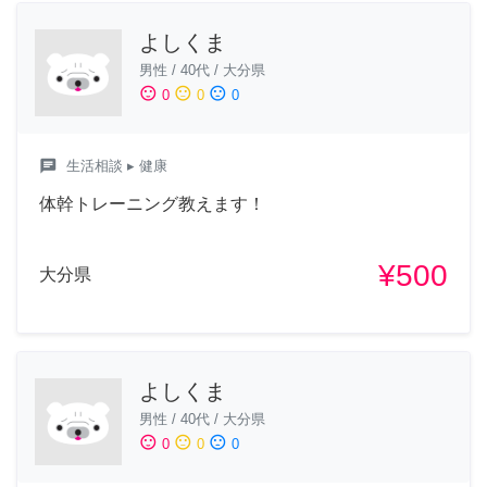
よしくま
男性
/
40代
/
大分県
sentiment_satisfied
sentiment_neutral
sentiment_dissatisfied
0
0
0
chat
生活相談
▸ 健康
体幹トレーニング教えます！
¥500
大分県
よしくま
男性
/
40代
/
大分県
sentiment_satisfied
sentiment_neutral
sentiment_dissatisfied
0
0
0