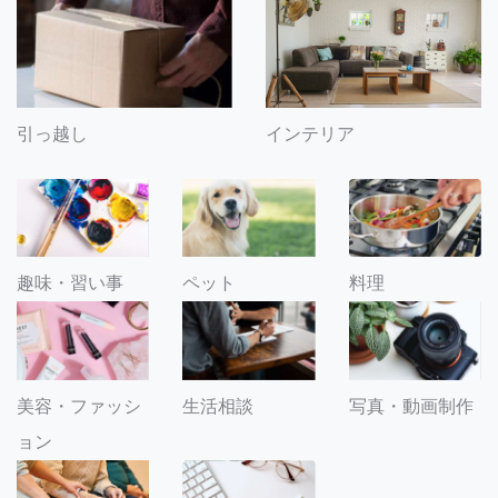
引っ越し
インテリア
趣味・習い事
ペット
料理
美容・ファッシ
生活相談
写真・動画制作
ョン