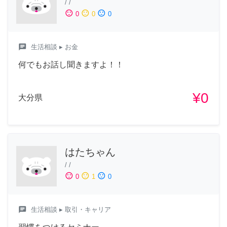
/
/
sentiment_satisfied
sentiment_neutral
sentiment_dissatisfied
0
0
0
chat
生活相談
▸ お金
何でもお話し聞きますよ！！
¥0
大分県
はたちゃん
/
/
sentiment_satisfied
sentiment_neutral
sentiment_dissatisfied
0
1
0
chat
生活相談
▸ 取引・キャリア