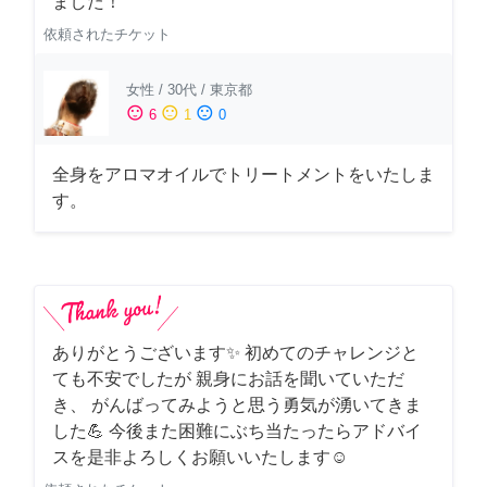
ました！
依頼されたチケット
女性
/
30代
/
東京都
sentiment_satisfied
sentiment_neutral
sentiment_dissatisfied
6
1
0
全身をアロマオイルでトリートメントをいたしま
す。
ありがとうございます✨ 初めてのチャレンジと
ても不安でしたが 親身にお話を聞いていただ
き、 がんばってみようと思う勇気が湧いてきま
した💪 今後また困難にぶち当たったらアドバイ
スを是非よろしくお願いいたします☺️