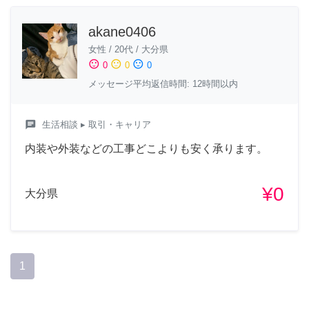
akane0406
女性
/
20代
/
大分県
sentiment_satisfied
sentiment_neutral
sentiment_dissatisfied
0
0
0
メッセージ平均返信時間: 12時間以内
chat
生活相談
▸ 取引・キャリア
内装や外装などの工事どこよりも安く承ります。
¥0
大分県
1