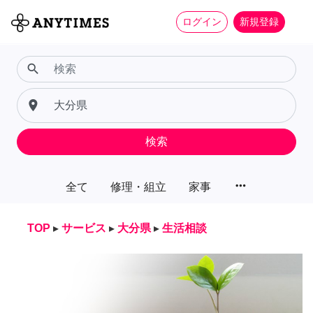
ログイン
新規登録
search
place
検索
more_horiz
全て
修理・組立
家事
TOP
▸
サービス
▸
大分県
▸
生活相談