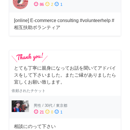
sentiment_satisfied
sentiment_neutral
sentiment_dissatisfied
86
2
1
[online] E-commerce consulting #volunteerhelp #
相互扶助ボランティア
とても丁寧に親身になってお話を聞いてアドバイ
スをして下さいました。またご縁がありましたら
宜しくお願い致します。
依頼されたチケット
男性
/
30代
/
東京都
sentiment_satisfied
sentiment_neutral
sentiment_dissatisfied
21
0
1
相談にのって下さい