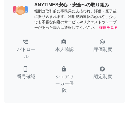
ANYTIMES安心・安全への取り組み
報酬は取引前に事務局に支払われ、評価・完了後
に振り込まれます。利用規約違反の恐れや、少し
でも不審な内容のサービスやリクエストやユーザ
ーがあった場合は通報してください。
詳細を見る
perm_phone_msg
assignment_ind
tag_faces
パトロー
本人確認
評価制度
ル
smartphone
lock
stars
番号確認
シェアワ
認定制度
ーカー保
険