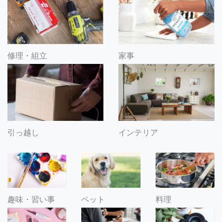
修理・組立
家事
引っ越し
インテリア
趣味・習い事
ペット
料理