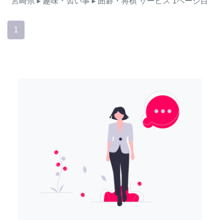
宮崎県
▸ 趣味・習い事
▸ 囲碁・将棋
サービス
1ページ目
1