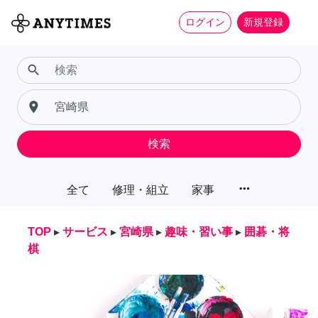
ログイン
新規登録
search
place
検索
more_horiz
全て
修理・組立
家事
TOP
▸
サービス
▸
宮崎県
▸
趣味・習い事
▸
囲碁・将
棋