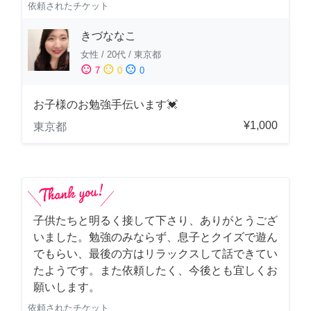
依頼されたチケット
きづななこ
女性
/
20代
/
東京都
sentiment_satisfied
sentiment_neutral
sentiment_dissatisfied
7
0
0
お子様のお勉強手伝います💓
¥1,000
東京都
子供たちと明るく接して下さり、ありがとうござ
いました。勉強のみならず、息子とクイズで遊ん
でもらい、最後の方はリラックスして話できてい
たようです。また依頼したく、今後とも宜しくお
願いします。
依頼されたチケット