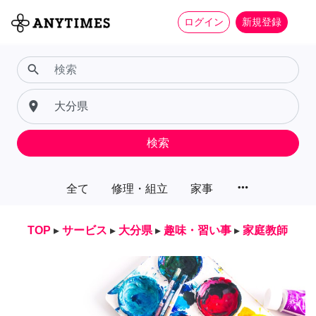
ログイン
新規登録
search
place
検索
more_horiz
全て
修理・組立
家事
TOP
▸
サービス
▸
大分県
▸
趣味・習い事
▸
家庭教師