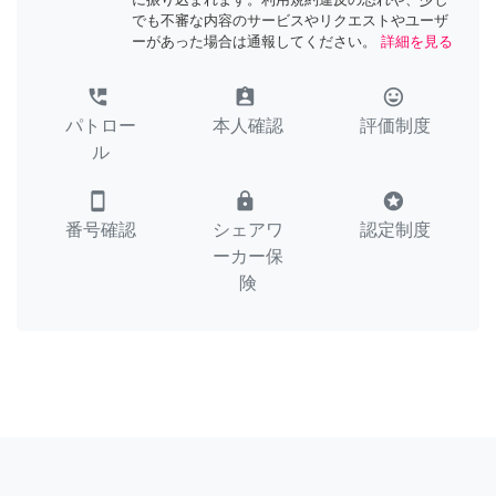
でも不審な内容のサービスやリクエストやユーザ
ーがあった場合は通報してください。
詳細を見る
perm_phone_msg
assignment_ind
tag_faces
パトロー
本人確認
評価制度
ル
smartphone
lock
stars
番号確認
シェアワ
認定制度
ーカー保
険