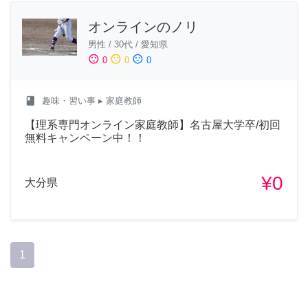
オンラインのノリ
男性
/
30代
/
愛知県
sentiment_satisfied
sentiment_neutral
sentiment_dissatisfied
0
0
0
class
趣味・習い事
▸ 家庭教師
【理系専門オンライン家庭教師】名古屋大学卒/初回
無料キャンペーン中！！
¥0
大分県
1