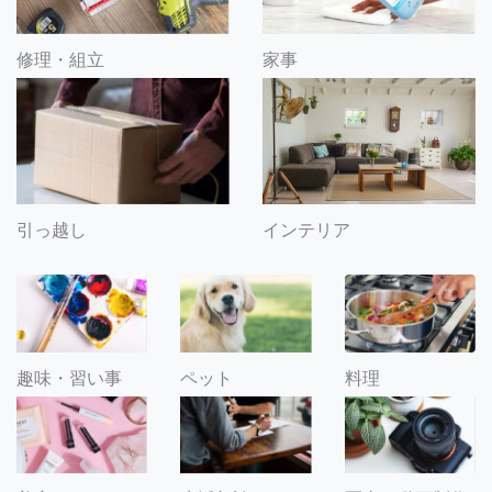
修理・組立
家事
引っ越し
インテリア
趣味・習い事
ペット
料理