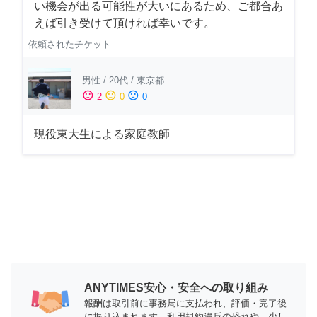
い機会が出る可能性が大いにあるため、ご都合あ
えば引き受けて頂ければ幸いです。
依頼されたチケット
男性
/
20代
/
東京都
sentiment_satisfied
sentiment_neutral
sentiment_dissatisfied
2
0
0
現役東大生による家庭教師
ANYTIMES安心・安全への取り組み
報酬は取引前に事務局に支払われ、評価・完了後
に振り込まれます。利用規約違反の恐れや、少し