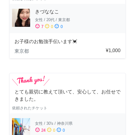
きづななこ
女性
/
20代
/
東京都
sentiment_satisfied
sentiment_neutral
sentiment_dissatisfied
7
0
0
お子様のお勉強手伝います💓
¥1,000
東京都
とても親切に教えて頂いて、安心して、お任せで
きました。
依頼されたチケット
女性
/
30's
/
神奈川県
sentiment_satisfied
sentiment_neutral
sentiment_dissatisfied
24
0
0