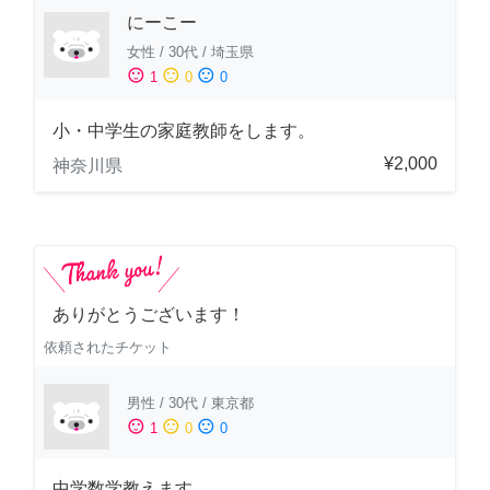
にーこー
女性
/
30代
/
埼玉県
sentiment_satisfied
sentiment_neutral
sentiment_dissatisfied
1
0
0
小・中学生の家庭教師をします。
¥2,000
神奈川県
ありがとうございます！
依頼されたチケット
男性
/
30代
/
東京都
sentiment_satisfied
sentiment_neutral
sentiment_dissatisfied
1
0
0
中学数学教えます。