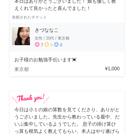
本日はありがとうございました！ 娘も優しく教
えくれて良かったと喜んでました！
依頼されたチケット
きづななこ
女性
/
20代
/
東京都
sentiment_satisfied
sentiment_neutral
sentiment_dissatisfied
7
0
0
お子様のお勉強手伝います💓
¥1,000
東京都
今日は小１の娘の算数を見てくださり、ありがと
うございました。先生から教わっている最中、だ
いぶ集中しているようでした。 息子の掛け算ひ
っ算も根気よく教えてもらい、本人はやり遂げら