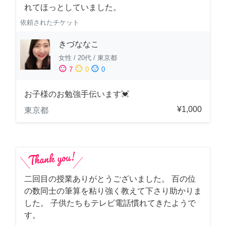
れてほっとしていました。
依頼されたチケット
きづななこ
女性
/
20代
/
東京都
sentiment_satisfied
sentiment_neutral
sentiment_dissatisfied
7
0
0
お子様のお勉強手伝います💓
¥1,000
東京都
二回目の授業ありがとうございました。 百の位
の数同士の筆算を粘り強く教えて下さり助かりま
した。 子供たちもテレビ電話慣れてきたようで
す。