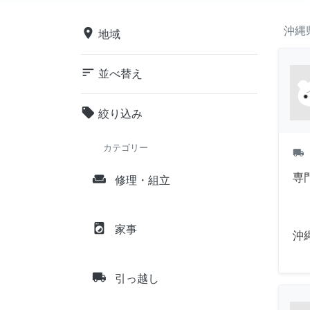
沖縄
place
地域
sort
並べ替え
local_offer
絞り込み
カテゴリー
local_shipping
専
weekend
修理・組立
local_laundry_service
家事
沖
local_shipping
引っ越し