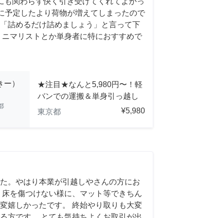
にも関わらず快く引き受けてくれてよかっ
前日に予定したより荷物が増えてしまったので
「詰めるだけ詰めましょう」と言って下
ミニマリストとか単身者に特におすすめで
っきー）
★注目★なんと5,980円〜！軽
バンでの運搬＆単身引っ越し
都
¥5,980
東京都
た。やはり本業が引越しやさんの方にお
 床を傷つけない様に、マット等できちん
変嬉しかったです。 終始やり取りも大変
る方です。 とても気持ちよくお取引が出