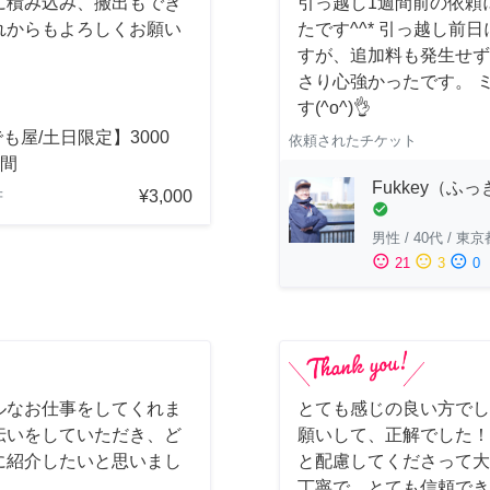
に積み込み、搬出もでき
引っ越し1週間前の依頼
れからもよろしくお願い
たです^^* 引っ越し
すが、追加料も発生せず
さり心強かったです。 
す(^o^)👌
も屋/土日限定】3000
依頼されたチケット
時間
Fukkey（ふ
¥3,000
府
check_circle
男性
/
40代
/
東京
sentiment_satisfied
sentiment_neutral
sentiment_dissatisfied
21
3
0
ルなお仕事をしてくれま
とても感じの良い方でし
伝いをしていただき、ど
願いして、正解でした！
に紹介したいと思いまし
と配慮してくださって大
丁寧で、とても信頼でき