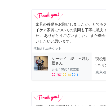
家具の移動をお願いしましたが、とても
イケア家具についての質問も丁寧に教え
た。 ありがとうございました。 また機
いしたいと思います。
依頼されたチケット
ケーナイ 現引っ越し
現役
屋さん
いい
男性
/
40代
/
東京都
東京
sentiment_satisfied
sentiment_neutral
sentiment_dissatisfied
257
14
1