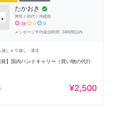
たかおき
check_circle
男性
/
40代
/
沖縄県
sentiment_satisfied
sentiment_neutral
sentiment_dissatisfied
24
0
0
メッセージ平均返信時間: 24時間以内
っ越し
▸ 引越し・運送
縄発】国内ハンドキャリー（買い物の代行
¥2,500
県