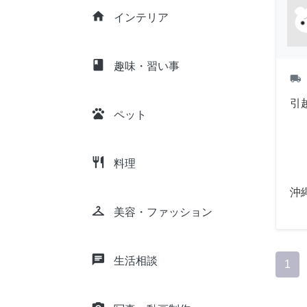
home
インテリア
class
趣味・習い事
local_shipping
引
pets
ペット
restaurant
料理
沖
checkroom
美容・ファッション
chat
生活相談
1