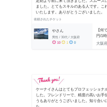
定刻より前に来て頂きました。スムーズ
ました。とてもスキルのある人です。こ
いたします。ありがとうございました。
依頼されたチケット
【何で
やさん
円/1
男性
/
30代
/
大阪府
sentiment_satisfied
sentiment_neutral
sentiment_dissatisfied
10
1
0
大阪
ケーナイさんはとてもプロフェッショナ
した。フレンドリーで、精度の高いお手
うもありがとうございました。知り合い
た。