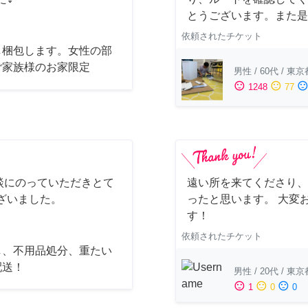
とうございます。また是
依頼されたチケット
し梱包します。女性の部
ご家族様のお家限定
男性
/
60代
/
東京
sentiment_satisfied
sentiment_neutral
sentiment_dissatisfi
1248
77
談にのっていただきとて
遠い所を来てくださり、
ざいました。
ったと思います。 大変
す！
依頼されたチケット
し、不用品処分、重たい
配送！
男性
/
20代
/
東京
sentiment_satisfied
sentiment_neutral
sentiment_dissatisfied
1
0
0