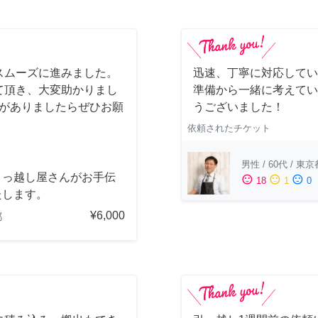
スムーズに進みました。
迅速、丁寧に対応してい
て頂き、大変助かりまし
準備から一緒に考えてい
会がありましたらぜひお願
うございました！
依頼されたチケット
男性
/
60代
/
東京
引っ越し屋さんがお手伝
sentiment_satisfied
sentiment_neutral
sentiment_dissatisfied
18
1
0
たします。
¥6,000
都