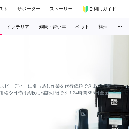
スト
サポーター
ストーリー
ご利用ガイド
more_horiz
インテリア
趣味・習い事
ペット
料理
かつスピーディーに引っ越し作業を代行依頼できます。個
格や日時は柔軟に相談可能です！24時間365日全国