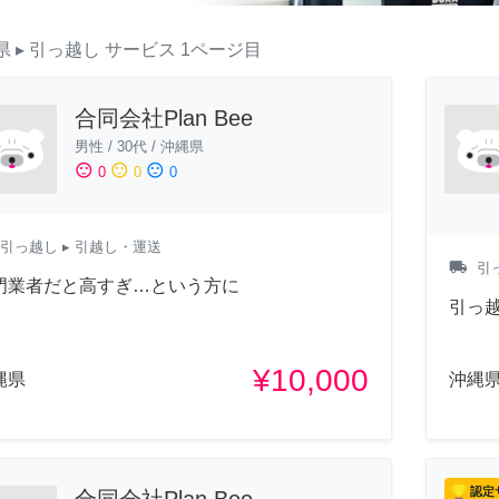
県
▸ 引っ越し
サービス
1ページ目
合同会社Plan Bee
男性
/
30代
/
沖縄県
sentiment_satisfied
sentiment_neutral
sentiment_dissatisfied
0
0
0
引っ越し
▸ 引越し・運送
local_shipping
引
門業者だと高すぎ…という方に
引っ
¥10,000
縄県
沖縄
認定
合同会社Plan Bee