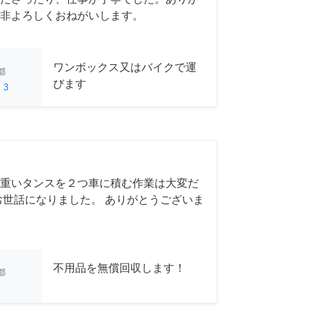
非よろしくおねがいします。
ワンボックス又はバイクで運
都
びます
ed
3
重いタンスを２つ車に積む作業は大変だ
お世話になりました。 ありがとうございま
不用品を無償回収します！
都