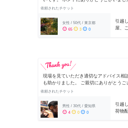
依頼されたチケット
引越
女性
/
50代
/
東京都
屋、
sentiment_satisfied
sentiment_neutral
sentiment_dissatisfied
65
3
0
現場を見ていただき適切なアドバイス相
も助かりました。 ご親切にありがとうご
依頼されたチケット
引越
男性
/
30代
/
愛知県
荷物
sentiment_satisfied
sentiment_neutral
sentiment_dissatisfied
4
0
0