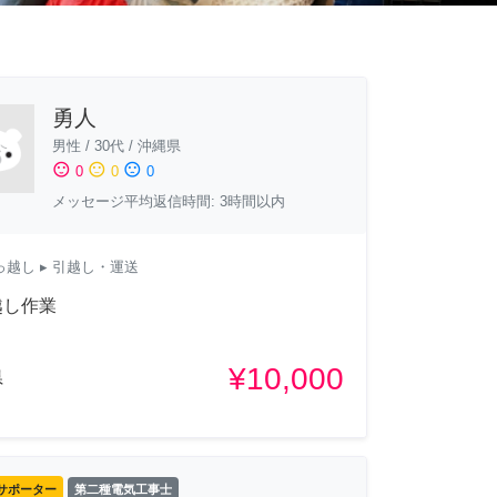
勇人
男性
/
30代
/
沖縄県
sentiment_satisfied
sentiment_neutral
sentiment_dissatisfied
0
0
0
メッセージ平均返信時間: 3時間以内
っ越し
▸ 引越し・運送
越し作業
¥10,000
県
サポーター
第二種電気工事士