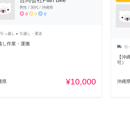
男性
/
30代
/
沖縄県
sentiment_satisfied
sentiment_neutral
sentiment_dissatisfied
0
0
0
引っ越し
▸ 引越し・運送
越し作業・運搬
local_shipping
引
【沖
可）
¥10,000
縄県
沖縄