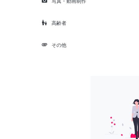
camera_alt
写真・動画制作
escalator_warning
高齢者
attachment
その他