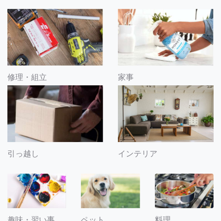
修理・組立
家事
引っ越し
インテリア
趣味・習い事
ペット
料理