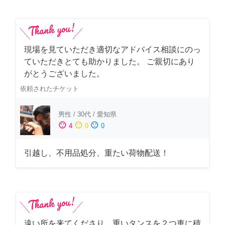
現場を見ていただき適切なアドバイス相談にのっ
ていただきとても助かりました。 ご親切にあり
がとうございました。
依頼されたチケット
男性
/
30代
/
愛知県
sentiment_satisfied
sentiment_neutral
sentiment_dissatisfied
4
0
0
引越し、不用品処分、重たい荷物配送！
遠い所を来てくださり、重いタンスを２つ車に積