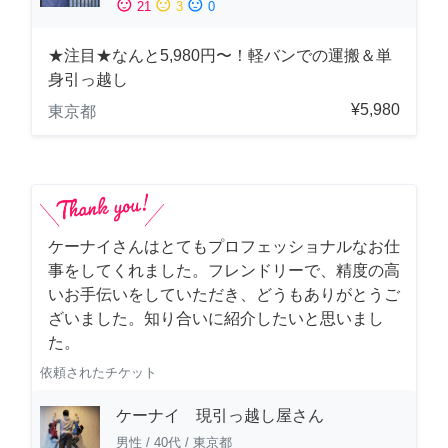
sentiment_satisfied
sentiment_neutral
sentiment_dissatisfied
21
3
0
★注目★なんと5,980円〜！軽バンでの運搬＆単
身引っ越し
¥5,980
東京都
ケーナイさんはとてもプロフェッショナルなお仕
事をしてくれました。フレンドリーで、精度の高
いお手伝いをしていただき、どうもありがとうご
ざいました。知り合いに紹介したいと思いまし
た。
依頼されたチケット
ケーナイ 現引っ越し屋さん
男性
/
40代
/
東京都