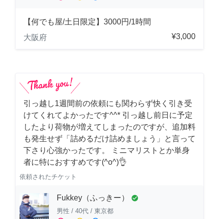
【何でも屋/土日限定】3000円/1時間
¥3,000
大阪府
引っ越し1週間前の依頼にも関わらず快く引き受
けてくれてよかったです^^* 引っ越し前日に予定
したより荷物が増えてしまったのですが、追加料
も発生せず「詰めるだけ詰めましょう」と言って
下さり心強かったです。 ミニマリストとか単身
者に特におすすめです(^o^)👌
依頼されたチケット
Fukkey（ふっきー）
check_circle
男性
/
40代
/
東京都