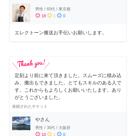
男性
/
60代
/
東京都
sentiment_satisfied
sentiment_neutral
sentiment_dissatisfied
18
1
0
エレクトーン搬送お手伝いお願いします。
定刻より前に来て頂きました。スムーズに積み込
み、搬出もできました。とてもスキルのある人で
す。これからもよろしくお願いいたします。あり
がとうございました。
依頼されたチケット
やさん
男性
/
30代
/
大阪府
sentiment_satisfied
sentiment_neutral
sentiment_dissatisfied
10
1
0