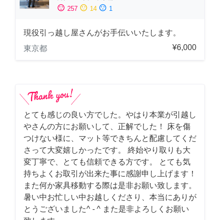
sentiment_satisfied
sentiment_neutral
sentiment_dissatisfied
257
14
1
現役引っ越し屋さんがお手伝いいたします。
¥6,000
東京都
とても感じの良い方でした。やはり本業が引越し
やさんの方にお願いして、正解でした！ 床を傷
つけない様に、マット等できちんと配慮してくだ
さって大変嬉しかったです。 終始やり取りも大
変丁寧で、とても信頼できる方です。 とても気
持ちよくお取引が出来た事に感謝申し上げます！
また何か家具移動する際は是非お願い致します。
暑い中お忙しい中お越しくださり、本当にありが
とうございました^ - ^ また是非よろしくお願い