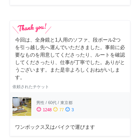
今回は、全身鏡と1人用のソファ、段ボール2つ
を引っ越し先へ運んでいただきました。事前に必
要なものを用意してくださったり、ルートを確認
してくださったり、仕事が丁寧でした。ありがと
うございます。また是非よろしくおねがいしま
す。
依頼されたチケット
男性
/
60代
/
東京都
sentiment_satisfied
sentiment_neutral
sentiment_dissatisfied
1248
77
3
ワンボックス又はバイクで運びます