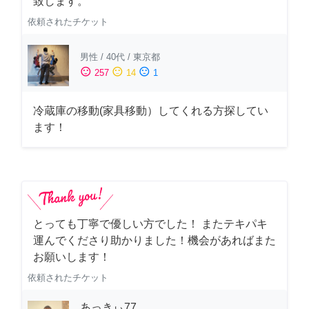
致します。
依頼されたチケット
男性
/
40代
/
東京都
sentiment_satisfied
sentiment_neutral
sentiment_dissatisfied
257
14
1
冷蔵庫の移動(家具移動）してくれる方探してい
ます！
とっても丁寧で優しい方でした！ またテキパキ
運んでくださり助かりました！機会があればまた
お願いします！
依頼されたチケット
あっきぃ77