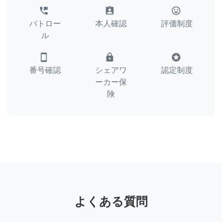
perm_phone_msg
assignment_ind
tag_faces
パトロー
本人確認
評価制度
ル
smartphone
lock
stars
番号確認
シェアワ
認定制度
ーカー保
険
よくある質問