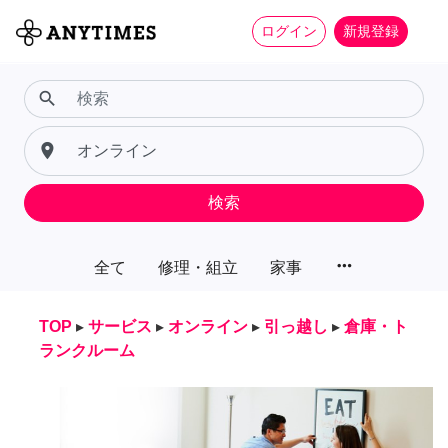
ログイン
新規登録
search
place
検索
more_horiz
全て
修理・組立
家事
TOP
▸
サービス
▸
オンライン
▸
引っ越し
▸
倉庫・ト
ランクルーム