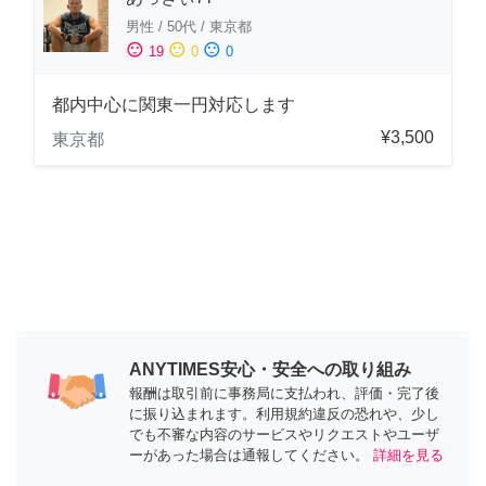
男性
/
50代
/
東京都
sentiment_satisfied
sentiment_neutral
sentiment_dissatisfied
19
0
0
都内中心に関東一円対応します
¥3,500
東京都
ANYTIMES安心・安全への取り組み
報酬は取引前に事務局に支払われ、評価・完了後
に振り込まれます。利用規約違反の恐れや、少し
でも不審な内容のサービスやリクエストやユーザ
ーがあった場合は通報してください。
詳細を見る