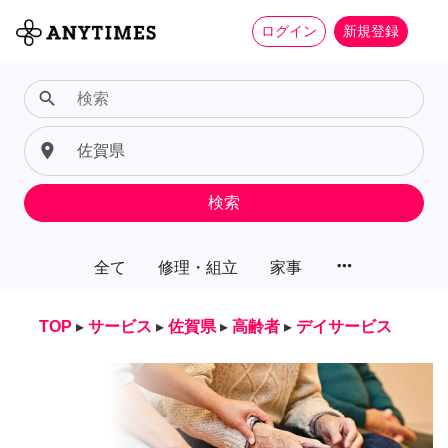
ログイン
新規登録
search
place
検索
more_horiz
全て
修理・組立
家事
TOP
▸
サービス
▸
佐賀県
▸
高齢者
▸
デイサービス