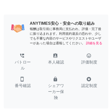
ANYTIMES安心・安全への取り組み
報酬は取引前に事務局に支払われ、評価・完了後
に振り込まれます。利用規約違反の恐れや、少し
でも不審な内容のサービスやリクエストやユーザ
ーがあった場合は通報してください。
詳細を見る
perm_phone_msg
assignment_ind
tag_faces
パトロー
本人確認
評価制度
ル
smartphone
lock
stars
番号確認
シェアワ
認定制度
ーカー保
険