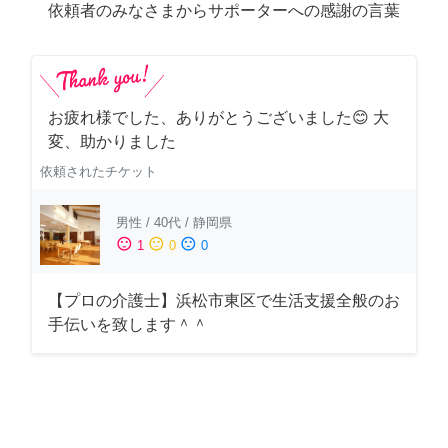
依頼者のみなさまからサポーターへの感謝の言葉
お疲れ様でした、ありがとうございました😊 大
変、助かりました
依頼されたチケット
男性
/
40代
/
静岡県
sentiment_satisfied
sentiment_neutral
sentiment_dissatisfied
1
0
0
【プロの介護士】浜松市東区で生活支援全般のお
手伝いを致します＾＾