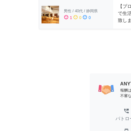
【プ
男性
/
40代
/
静岡県
で生
sentiment_satisfied
sentiment_neutral
sentiment_dissatisfied
1
0
0
致し
AN
報酬
不審
perm_phone_msg
パトロ