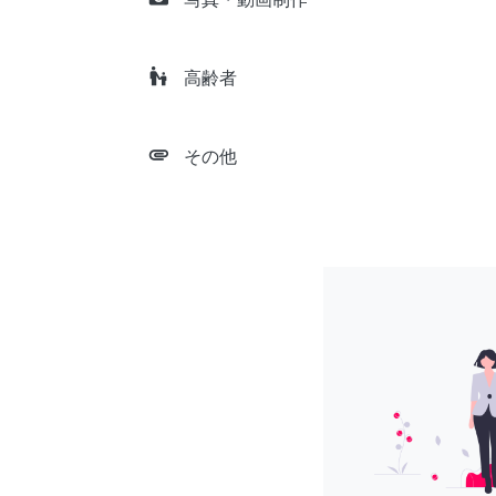
escalator_warning
高齢者
attachment
その他