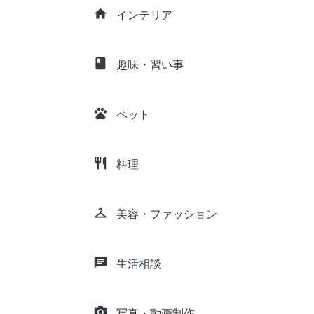
home
インテリア
class
趣味・習い事
pets
ペット
restaurant
料理
checkroom
美容・ファッション
chat
生活相談
camera_alt
写真・動画制作