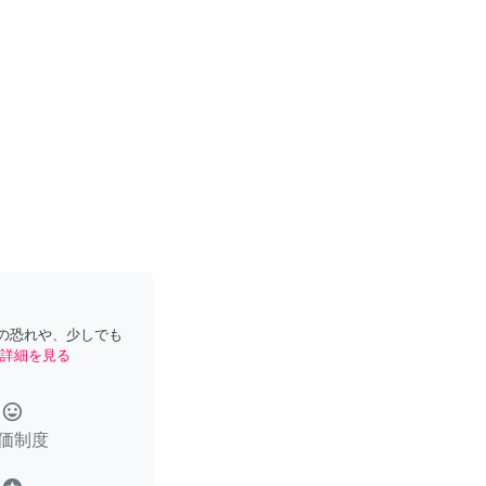
の恐れや、少しでも
詳細を見る
tag_faces
価制度