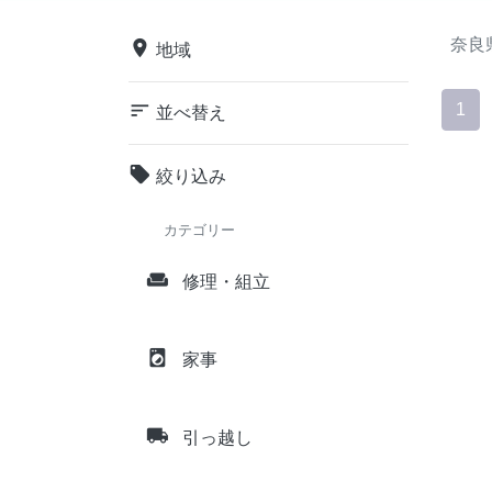
奈良
place
地域
sort
1
並べ替え
local_offer
絞り込み
カテゴリー
weekend
修理・組立
local_laundry_service
家事
local_shipping
引っ越し