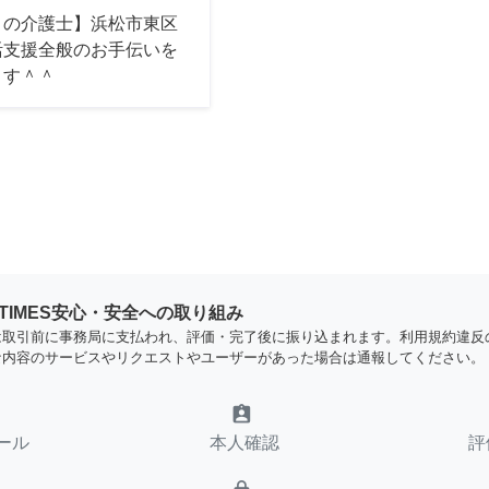
ロの介護士】浜松市東区
活支援全般のお手伝いを
ます＾＾
YTIMES安心・安全への取り組み
は取引前に事務局に支払われ、評価・完了後に振り込まれます。利用規約違反
な内容のサービスやリクエストやユーザーがあった場合は通報してください。
assignment_ind
ール
本人確認
評