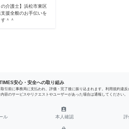
ロの介護士】浜松市東区
活支援全般のお手伝いを
ます＾＾
YTIMES安心・安全への取り組み
は取引前に事務局に支払われ、評価・完了後に振り込まれます。利用規約違反
な内容のサービスやリクエストやユーザーがあった場合は通報してください。
assignment_ind
ール
本人確認
評