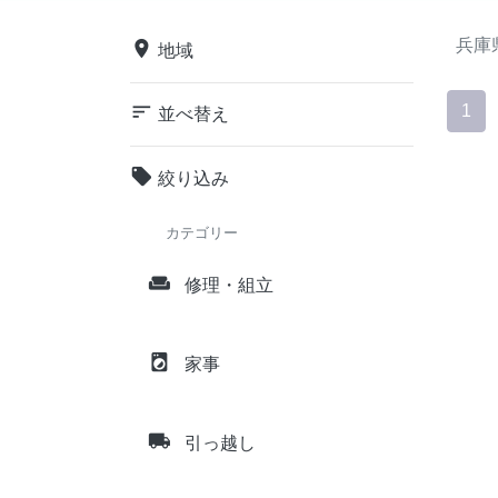
兵庫
place
地域
sort
1
並べ替え
local_offer
絞り込み
カテゴリー
weekend
修理・組立
local_laundry_service
家事
local_shipping
引っ越し