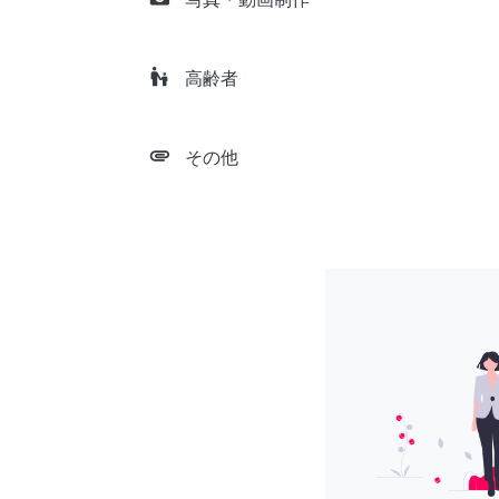
escalator_warning
高齢者
attachment
その他