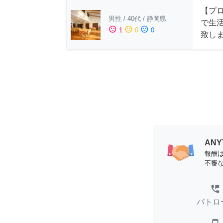
【プ
男性
/
40代
/
静岡県
で生
sentiment_satisfied
sentiment_neutral
sentiment_dissatisfied
1
0
0
致し
AN
報酬
不審
perm_phone_msg
パトロ