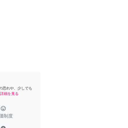
の恐れや、少しでも
詳細を見る
tag_faces
価制度