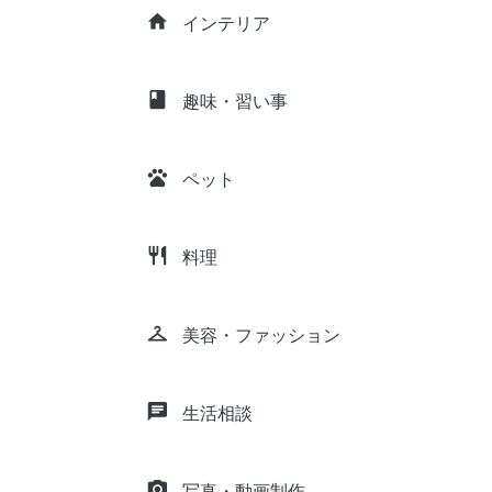
home
インテリア
class
趣味・習い事
pets
ペット
restaurant
料理
checkroom
美容・ファッション
chat
生活相談
camera_alt
写真・動画制作