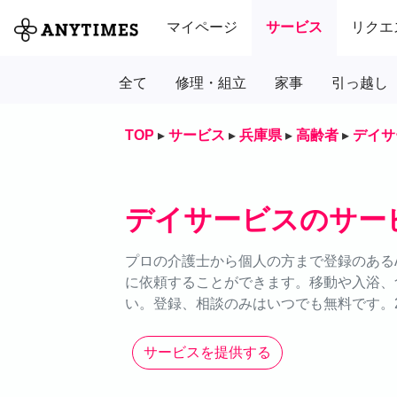
マイページ
サービス
リクエ
全て
修理・組立
家事
引っ越し
TOP
▸
サービス
▸
兵庫県
▸
高齢者
▸
デイサ
デイサービスのサー
プロの介護士から個人の方まで登録のあるA
に依頼することができます。移動や入浴、
い。登録、相談のみはいつでも無料です。2
サービスを提供する