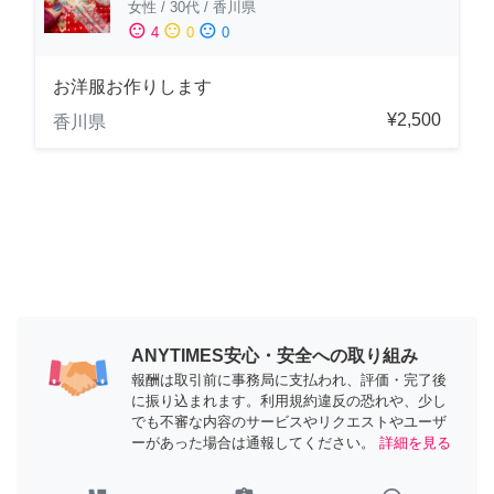
女性
/
30代
/
香川県
sentiment_satisfied
sentiment_neutral
sentiment_dissatisfied
4
0
0
お洋服お作りします
¥2,500
香川県
ANYTIMES安心・安全への取り組み
報酬は取引前に事務局に支払われ、評価・完了後
に振り込まれます。利用規約違反の恐れや、少し
でも不審な内容のサービスやリクエストやユーザ
ーがあった場合は通報してください。
詳細を見る