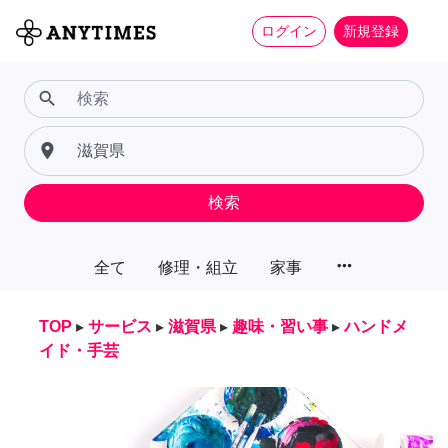
ログイン
新規登録
search
place
検索
more_horiz
全て
修理・組立
家事
TOP
▸
サービス
▸
滋賀県
▸
趣味・習い事
▸
ハンドメ
イド・手芸