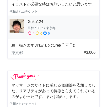
イラストが必要な時はお願いしたいと思います。
依頼されたチケット
Gaku124
男性
/
30代
/
東京都
sentiment_satisfied
sentiment_neutral
sentiment_dissatisfied
4
0
0
絵、描きますDraw a picture((⌒▽⌒))
¥3,000
東京都
マッサージのサイトに載せる似顔絵を依頼しまし
た。リアリティがあって特徴とらえてくれている
のがよかったです。またお願いします。
依頼されたチケット