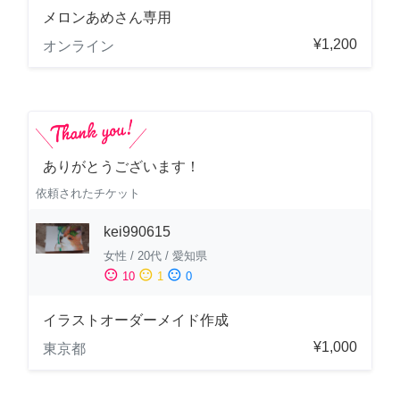
メロンあめさん専用
¥1,200
オンライン
ありがとうございます！
依頼されたチケット
kei990615
女性
/
20代
/
愛知県
sentiment_satisfied
sentiment_neutral
sentiment_dissatisfied
10
1
0
イラストオーダーメイド作成
¥1,000
東京都