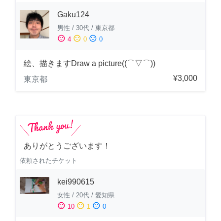
Gaku124
男性
/
30代
/
東京都
sentiment_satisfied
sentiment_neutral
sentiment_dissatisfied
4
0
0
絵、描きますDraw a picture((⌒▽⌒))
¥3,000
東京都
ありがとうございます！
依頼されたチケット
kei990615
女性
/
20代
/
愛知県
sentiment_satisfied
sentiment_neutral
sentiment_dissatisfied
10
1
0