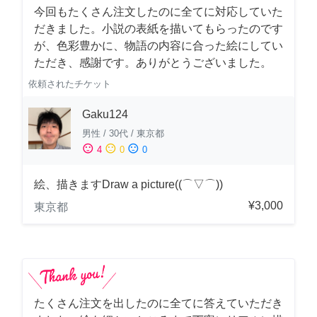
今回もたくさん注文したのに全てに対応していた
だきました。小説の表紙を描いてもらったのです
が、色彩豊かに、物語の内容に合った絵にしてい
ただき、感謝です。ありがとうございました。
依頼されたチケット
Gaku124
男性
/
30代
/
東京都
sentiment_satisfied
sentiment_neutral
sentiment_dissatisfied
4
0
0
絵、描きますDraw a picture((⌒▽⌒))
¥3,000
東京都
たくさん注文を出したのに全てに答えていただき