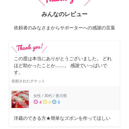
みんなのレビュー
依頼者のみなさまからサポーターへの感謝の言葉
この度は本当にありがとうございました。 どれ
ほど助かったことか……。 感謝でいっぱいで
す。
依頼されたチケット
女性
/
30代
/
香川県
sentiment_satisfied
sentiment_neutral
sentiment_dissatisfied
4
0
0
洋裁のできる方★簡単なズボンを作ってほしい