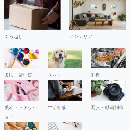
引っ越し
インテリア
趣味・習い事
ペット
料理
美容・ファッシ
生活相談
写真・動画制作
ョン