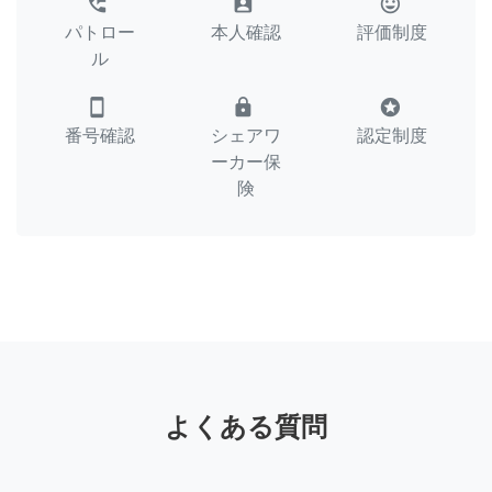
perm_phone_msg
assignment_ind
tag_faces
パトロー
本人確認
評価制度
ル
smartphone
lock
stars
番号確認
シェアワ
認定制度
ーカー保
険
よくある質問