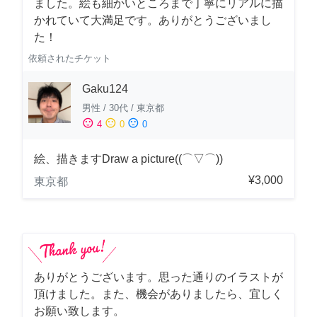
ました。絵も細かいところまで丁寧にリアルに描
かれていて大満足です。ありがとうございまし
た！
依頼されたチケット
Gaku124
男性
/
30代
/
東京都
sentiment_satisfied
sentiment_neutral
sentiment_dissatisfied
4
0
0
絵、描きますDraw a picture((⌒▽⌒))
¥3,000
東京都
ありがとうございます。思った通りのイラストが
頂けました。また、機会がありましたら、宜しく
お願い致します。