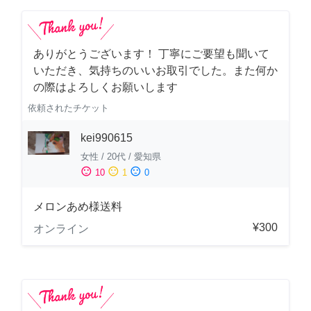
ありがとうございます！ 丁寧にご要望も聞いて
いただき、気持ちのいいお取引でした。また何か
の際はよろしくお願いします
依頼されたチケット
kei990615
女性
/
20代
/
愛知県
sentiment_satisfied
sentiment_neutral
sentiment_dissatisfied
10
1
0
メロンあめ様送料
¥300
オンライン