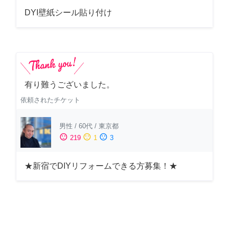
DYI壁紙シール貼り付け
有り難うございました。
依頼されたチケット
男性
/
60代
/
東京都
sentiment_satisfied
sentiment_neutral
sentiment_dissatisfied
219
1
3
★新宿でDIYリフォームできる方募集！★