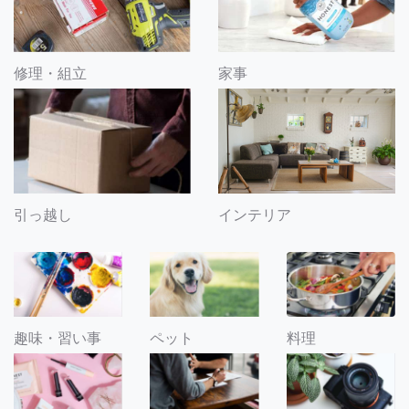
修理・組立
家事
引っ越し
インテリア
趣味・習い事
ペット
料理