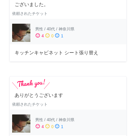
ございました。
依頼されたチケット
男性
/
40代
/
神奈川県
sentiment_satisfied
sentiment_neutral
sentiment_dissatisfied
4
0
1
キッチンキャビネット シート張り替え
ありがとうございます
依頼されたチケット
男性
/
40代
/
神奈川県
sentiment_satisfied
sentiment_neutral
sentiment_dissatisfied
4
0
1