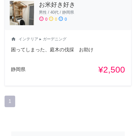
お米好き好き
男性
/
40代
/
静岡県
sentiment_satisfied
sentiment_neutral
sentiment_dissatisfied
0
0
0
home
インテリア
▸ ガーデニング
困ってしまった、庭木の伐採 お助け
¥2,500
静岡県
1