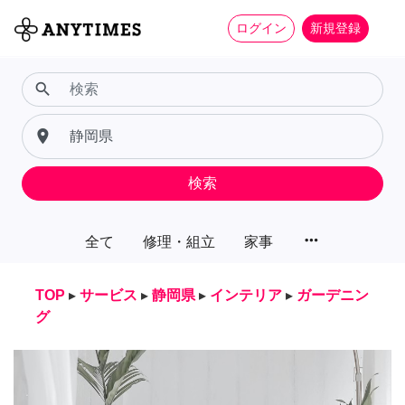
ログイン
新規登録
search
place
検索
more_horiz
全て
修理・組立
家事
TOP
▸
サービス
▸
静岡県
▸
インテリア
▸
ガーデニン
グ