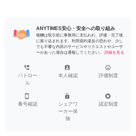
ANYTIMES安心・安全への取り組み
報酬は取引前に事務局に支払われ、評価・完了後
に振り込まれます。利用規約違反の恐れや、少し
でも不審な内容のサービスやリクエストやユーザ
ーがあった場合は通報してください。
詳細を見る
perm_phone_msg
assignment_ind
tag_faces
パトロー
本人確認
評価制度
ル
smartphone
lock
stars
番号確認
シェアワ
認定制度
ーカー保
険