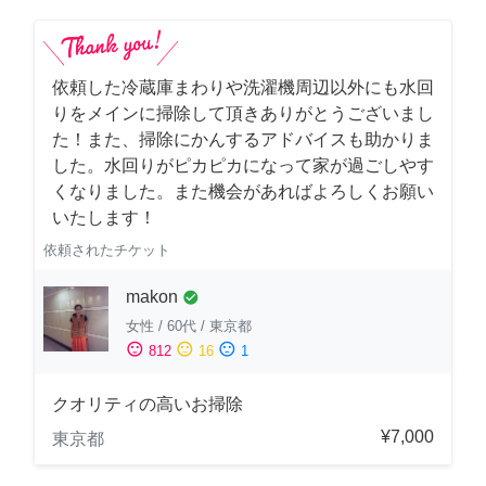
依頼した冷蔵庫まわりや洗濯機周辺以外にも水回
りをメインに掃除して頂きありがとうございまし
た！また、掃除にかんするアドバイスも助かりま
した。水回りがピカピカになって家が過ごしやす
くなりました。また機会があればよろしくお願い
いたします！
依頼されたチケット
makon
check_circle
女性
/
60代
/
東京都
sentiment_satisfied
sentiment_neutral
sentiment_dissatisfied
812
16
1
クオリティの高いお掃除
¥7,000
東京都