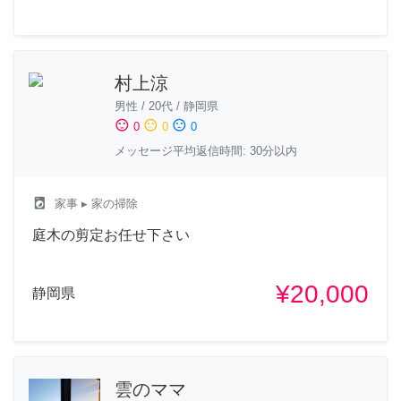
村上涼
男性
/
20代
/
静岡県
sentiment_satisfied
sentiment_neutral
sentiment_dissatisfied
0
0
0
メッセージ平均返信時間: 30分以内
local_laundry_service
家事
▸ 家の掃除
庭木の剪定お任せ下さい
¥20,000
静岡県
雲のママ