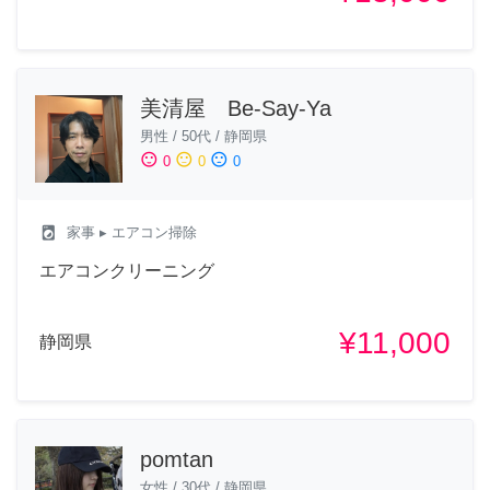
美清屋 Be-Say-Ya
男性
/
50代
/
静岡県
sentiment_satisfied
sentiment_neutral
sentiment_dissatisfied
0
0
0
local_laundry_service
家事
▸ エアコン掃除
エアコンクリーニング
¥11,000
静岡県
pomtan
女性
/
30代
/
静岡県