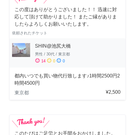
この度はありがとうございました！！ 迅速に対
応して頂けて助かりました！ またご縁がありま
したらよろしくお願いいたします。
依頼されたチケット
SHIN@池尻大橋
男性
/
30代
/
東京都
sentiment_satisfied
sentiment_neutral
sentiment_dissatisfied
14
0
0
都内いつでも買い物代行致します♪1時間2500円2
時間4500円
¥2,500
東京都
このたびはご足労とお手間をおかけしました。