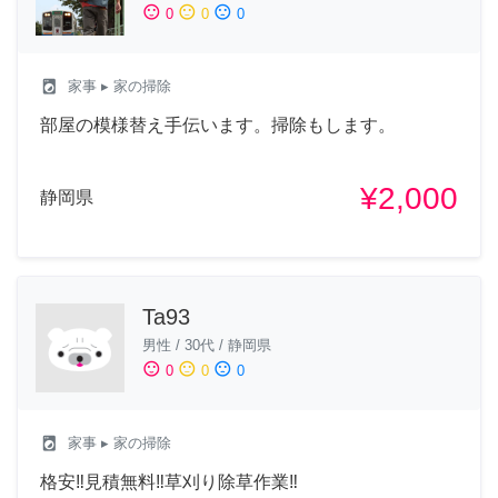
sentiment_satisfied
sentiment_neutral
sentiment_dissatisfied
0
0
0
local_laundry_service
家事
▸ 家の掃除
部屋の模様替え手伝います。掃除もします。
¥2,000
静岡県
Ta93
男性
/
30代
/
静岡県
sentiment_satisfied
sentiment_neutral
sentiment_dissatisfied
0
0
0
local_laundry_service
家事
▸ 家の掃除
格安‼️見積無料‼️草刈り除草作業‼️