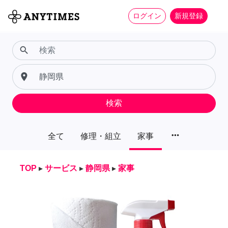
ログイン
新規登録
search
place
検索
more_horiz
全て
修理・組立
家事
TOP
▸
サービス
▸
静岡県
▸
家事