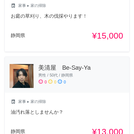
local_laundry_service
家事
▸ 家の掃除
お庭の草刈り、木の伐採やります！
¥15,000
静岡県
美清屋 Be-Say-Ya
男性
/
50代
/
静岡県
sentiment_satisfied
sentiment_neutral
sentiment_dissatisfied
0
0
0
local_laundry_service
家事
▸ 家の掃除
油汚れ落としませんか？
¥13,000
静岡県