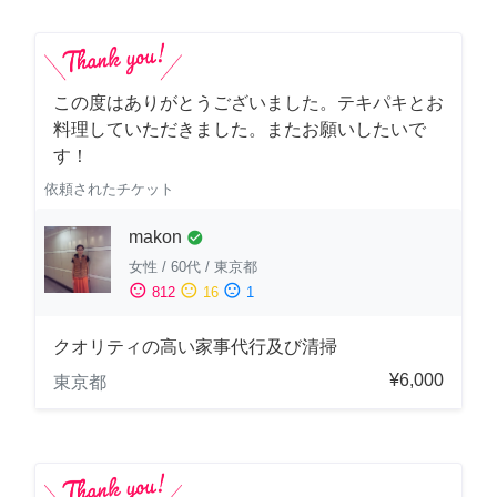
この度はありがとうございました。テキパキとお
料理していただきました。またお願いしたいで
す！
依頼されたチケット
makon
check_circle
女性
/
60代
/
東京都
sentiment_satisfied
sentiment_neutral
sentiment_dissatisfied
812
16
1
クオリティの高い家事代行及び清掃
¥6,000
東京都