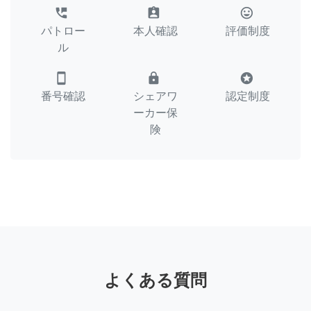
perm_phone_msg
assignment_ind
tag_faces
パトロー
本人確認
評価制度
ル
smartphone
lock
stars
番号確認
シェアワ
認定制度
ーカー保
険
よくある質問