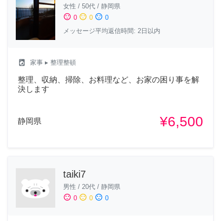
女性
/
50代
/
静岡県
sentiment_satisfied
sentiment_neutral
sentiment_dissatisfied
0
0
0
メッセージ平均返信時間: 2日以内
local_laundry_service
家事
▸ 整理整頓
整理、収納、掃除、お料理など、お家の困り事を解
決します
¥6,500
静岡県
taiki7
男性
/
20代
/
静岡県
sentiment_satisfied
sentiment_neutral
sentiment_dissatisfied
0
0
0