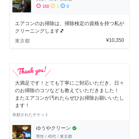
sentiment_satisfied
sentiment_neutral
sentiment_dissatisfied
150
1
0
エアコンのお掃除は、掃除検定の資格を持つ私が
クリーニングします🎵
¥10,350
東京都
大満足です！とても丁寧にご対応いただき、日々
のお掃除のコツなども教えていただきました！
またエアコンが汚れたらぜひお掃除お願いいたし
ます！
依頼されたチケット
ゆうやクリーン
check_circle
男性
/
40代
/
東京都