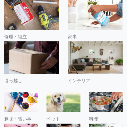
修理・組立
家事
引っ越し
インテリア
趣味・習い事
ペット
料理