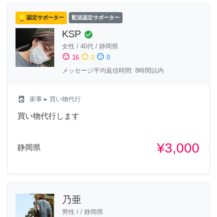
認定サポーター
配送認定サポーター
KSP
check_circle
女性
/
40代
/
静岡県
sentiment_satisfied
sentiment_neutral
sentiment_dissatisfied
16
0
0
メッセージ平均返信時間: 8時間以内
local_laundry_service
家事
▸ 買い物代行
買い物代行します
¥3,000
静岡県
乃亜
男性
/
/
静岡県