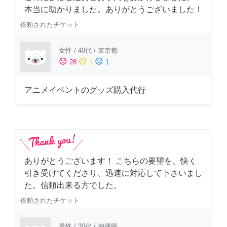
本当に助かりました。ありがとうございました！
依頼されたチケット
女性
/
40代
/
東京都
sentiment_satisfied
sentiment_neutral
sentiment_dissatisfied
28
1
1
アニメイベントのグッズ購入代行
ありがとうございます！ こちらの要望を、快く
引き受けてくださり、迅速に対応して下さいまし
た。信頼出来る方でした。
依頼されたチケット
男性
/
30代
/
沖縄県