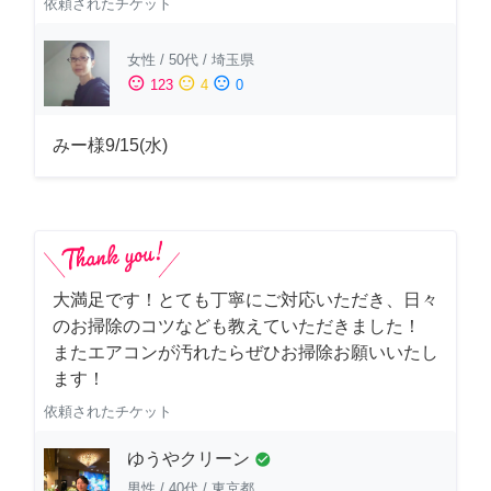
依頼されたチケット
女性
/
50代
/
埼玉県
sentiment_satisfied
sentiment_neutral
sentiment_dissatisfied
123
4
0
みー様9/15(水)
大満足です！とても丁寧にご対応いただき、日々
のお掃除のコツなども教えていただきました！
またエアコンが汚れたらぜひお掃除お願いいたし
ます！
依頼されたチケット
ゆうやクリーン
check_circle
男性
/
40代
/
東京都