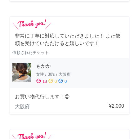
非常に丁寧に対応していただきました！ また依
頼を受けていただけると嬉しいです！
依頼されたチケット
もかか
女性
/
30's
/
大阪府
sentiment_satisfied
sentiment_neutral
sentiment_dissatisfied
18
0
0
お買い物代行します！😊
¥2,000
大阪府