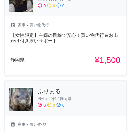
sentiment_satisfied
sentiment_neutral
sentiment_dissatisfied
0
0
0
local_laundry_service
家事
▸ 買い物代行
【女性限定】主婦の目線で安心！買い物代行＆お出
かけ付き添いサポート
¥1,500
静岡県
ぷりまる
男性
/
20代
/
静岡県
sentiment_satisfied
sentiment_neutral
sentiment_dissatisfied
0
0
0
local_laundry_service
家事
▸ 買い物代行