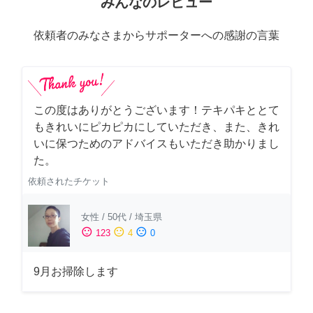
みんなのレビュー
依頼者のみなさまからサポーターへの感謝の言葉
この度はありがとうございます！テキパキととて
もきれいにピカピカにしていただき、また、きれ
いに保つためのアドバイスもいただき助かりまし
た。
依頼されたチケット
女性
/
50代
/
埼玉県
sentiment_satisfied
sentiment_neutral
sentiment_dissatisfied
123
4
0
9月お掃除します