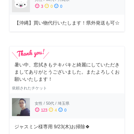
sentiment_satisfied
sentiment_neutral
sentiment_dissatisfied
3
0
0
【沖縄】買い物代行いたします！県外発送も可☆
暑い中、窓拭きもテキパキと綺麗にしていただき
ましてありがとうございました。またよろしくお
願いいたします！
依頼されたチケット
女性
/
50代
/
埼玉県
sentiment_satisfied
sentiment_neutral
sentiment_dissatisfied
123
4
0
ジャスミン様専用 9/23(木)お掃除🍀