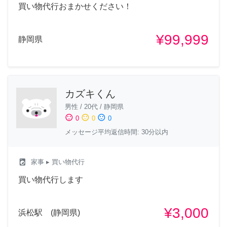
買い物代行おまかせください！
¥99,999
静岡県
カズキくん
男性
/
20代
/
静岡県
sentiment_satisfied
sentiment_neutral
sentiment_dissatisfied
0
0
0
メッセージ平均返信時間: 30分以内
local_laundry_service
家事
▸ 買い物代行
買い物代行します
¥3,000
浜松駅 (静岡県)