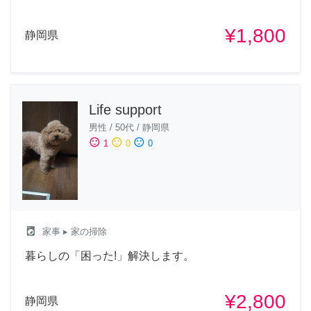
¥1,800
静岡県
Life support
男性
/
50代
/
静岡県
sentiment_satisfied
sentiment_neutral
sentiment_dissatisfied
1
0
0
local_laundry_service
家事
▸ 家の掃除
暮らしの「困った!」解決します。
¥2,800
静岡県