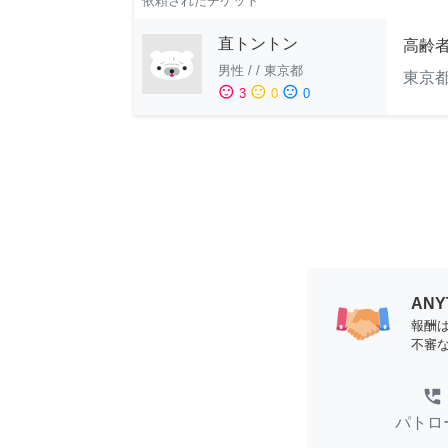
依頼されたチケット
直トントン
高齢
男性
/
/
東京都
東京
sentiment_satisfied
sentiment_neutral
sentiment_dissatisfied
3
0
0
AN
報酬
不審
perm_phone_msg
パトロ