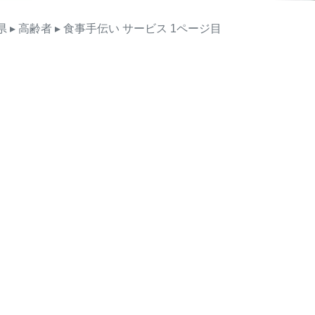
県
▸ 高齢者
▸ 食事手伝い
サービス
1ページ目