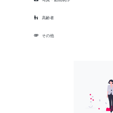
escalator_warning
高齢者
attachment
その他