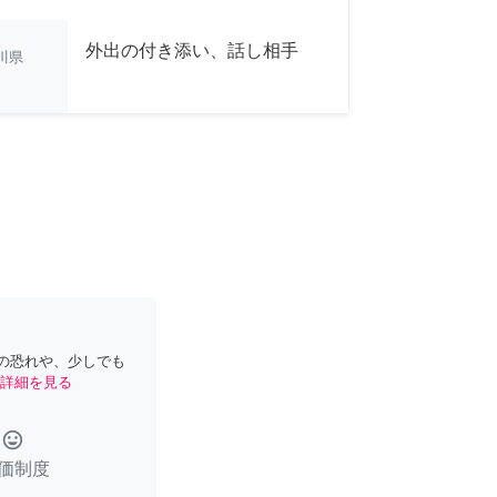
外出の付き添い、話し相手
川県
の恐れや、少しでも
詳細を見る
tag_faces
価制度