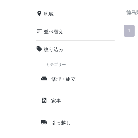
徳島
place
地域
sort
1
並べ替え
local_offer
絞り込み
カテゴリー
weekend
修理・組立
local_laundry_service
家事
local_shipping
引っ越し