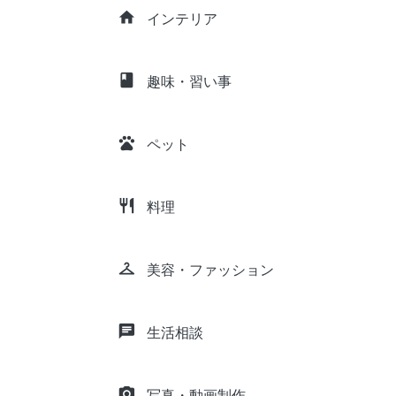
home
インテリア
class
趣味・習い事
pets
ペット
restaurant
料理
checkroom
美容・ファッション
chat
生活相談
camera_alt
写真・動画制作