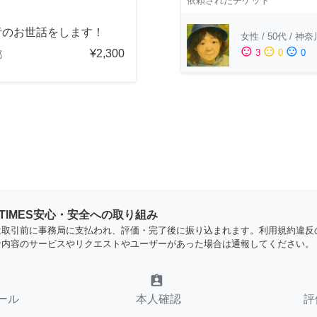
依頼されたチケット
者のお世話をします！
女性
/
50代
/
神奈
sentiment_satisfied
sentiment_neutral
sentiment_dissatisfied
¥2,300
3
0
0
都
YTIMES安心・安全への取り組み
は取引前に事務局に支払われ、評価・完了後に振り込まれます。利用規約違反
な内容のサービスやリクエストやユーザーがあった場合は通報してください。
assignment_ind
ール
本人確認
評