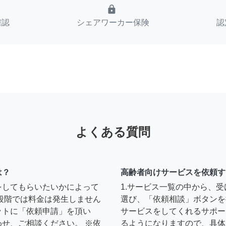
lock
確認
シェアワーカー保険
認
よくある質問
は？
高齢者向けサービスを依頼す
をしてもらいたいかによって
1.サービス一覧の中から、
段階では料金は発生しません
選び、「依頼相談」ボタンを
ットに「依頼申請」を頂い
サービスをしてくれるサポー
せ、ご相談ください。 ※依
るようになりますので、具体