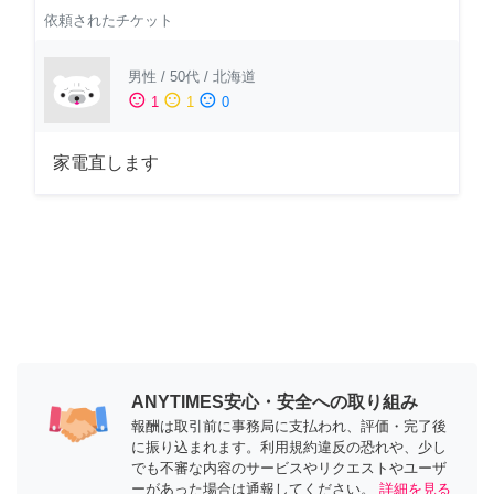
依頼されたチケット
男性
/
50代
/
北海道
sentiment_satisfied
sentiment_neutral
sentiment_dissatisfied
1
1
0
家電直します
ANYTIMES安心・安全への取り組み
報酬は取引前に事務局に支払われ、評価・完了後
に振り込まれます。利用規約違反の恐れや、少し
でも不審な内容のサービスやリクエストやユーザ
ーがあった場合は通報してください。
詳細を見る