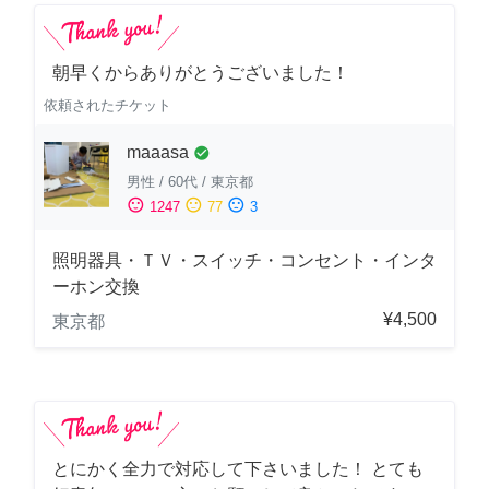
朝早くからありがとうございました！
依頼されたチケット
maaasa
check_circle
男性
/
60代
/
東京都
sentiment_satisfied
sentiment_neutral
sentiment_dissatisfied
1247
77
3
照明器具・ＴＶ・スイッチ・コンセント・インタ
ーホン交換
¥4,500
東京都
とにかく全力で対応して下さいました！ とても