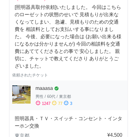
[照明器具取付依頼]いたしました。 今回はこちら
のローゼットの状態のせいで 見積もりが出来な
くなってしまい、 急遽、見積もりのための交通
費を 相談料としてお支払いする事になりまし
た。 今後、必要になった場合は (お願い出来る様
になるかは分かりませんが) 今回の相談料を交通
費にあててくださるとの事で 安心しました。 親
切に、チャットで教えてくださり ありがとうご
ざいました。
依頼されたチケット
maaasa
check_circle
男性
/
60代
/
東京都
sentiment_satisfied
sentiment_neutral
sentiment_dissatisfied
1247
77
3
照明器具・ＴＶ・スイッチ・コンセント・インタ
ーホン交換
¥4,500
東京都