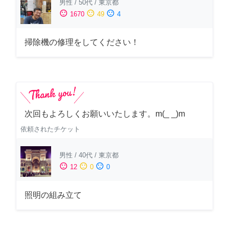
男性
/
50代
/
東京都
sentiment_satisfied
sentiment_neutral
sentiment_dissatisfied
1670
49
4
掃除機の修理をしてください！
次回もよろしくお願いいたします。m(_ _)m
依頼されたチケット
男性
/
40代
/
東京都
sentiment_satisfied
sentiment_neutral
sentiment_dissatisfied
12
0
0
照明の組み立て