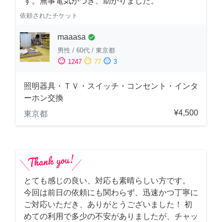
す。無事電気がつき、助かりました。
依頼されたチケット
maaasa
check_circle
男性
/
60代
/
東京都
sentiment_satisfied
sentiment_neutral
sentiment_dissatisfied
1247
77
3
照明器具・ＴＶ・スイッチ・コンセント・インタ
ーホン交換
¥4,500
東京都
とても感じの良い、対応も素晴らしい方です。
今回は前日の依頼にも関わらず、迅速かつ丁寧に
ご対応いただき、ありがとうございました！ 初
めての利用で多少の不安がありましたが、チャッ