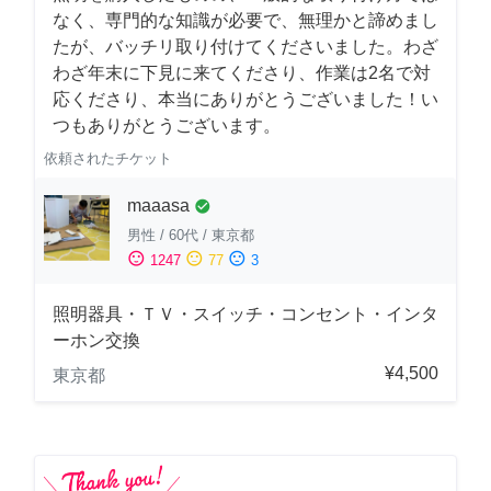
なく、専門的な知識が必要で、無理かと諦めまし
たが、バッチリ取り付けてくださいました。わざ
わざ年末に下見に来てくださり、作業は2名で対
応くださり、本当にありがとうございました！い
つもありがとうございます。
依頼されたチケット
maaasa
check_circle
男性
/
60代
/
東京都
sentiment_satisfied
sentiment_neutral
sentiment_dissatisfied
1247
77
3
照明器具・ＴＶ・スイッチ・コンセント・インタ
ーホン交換
¥4,500
東京都