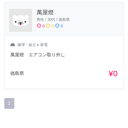
萬屋燈
男性
/
30代
/
徳島県
sentiment_satisfied
sentiment_neutral
sentiment_dissatisfied
0
0
0
weekend
修理・組立
▸ 家電
萬屋燈 エアコン取り外し
¥0
徳島県
1