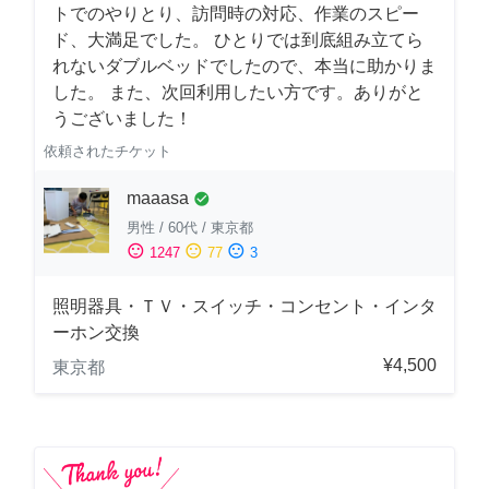
トでのやりとり、訪問時の対応、作業のスピー
ド、大満足でした。 ひとりでは到底組み立てら
れないダブルベッドでしたので、本当に助かりま
した。 また、次回利用したい方です。ありがと
うございました！
依頼されたチケット
maaasa
check_circle
男性
/
60代
/
東京都
sentiment_satisfied
sentiment_neutral
sentiment_dissatisfied
1247
77
3
照明器具・ＴＶ・スイッチ・コンセント・インタ
ーホン交換
¥4,500
東京都