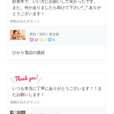
好青年で、いい方にお願いして良かったです。
また、何かありましたら助けて下さい^_^ ありが
とうございます！
依頼されたチケット
男性
/
30代
/
東京都
sentiment_satisfied
sentiment_neutral
sentiment_dissatisfied
67
3
0
ひかり電話の接続
いつも本当に丁寧にありがとうございます！！ま
たお願いします！
依頼されたチケット