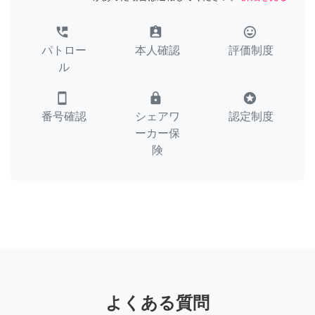
perm_phone_msg
assignment_ind
tag_faces
パトロー
本人確認
評価制度
ル
smartphone
lock
stars
番号確認
シェアワ
認定制度
ーカー保
険
よくある質問