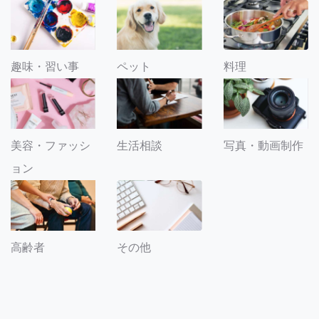
趣味・習い事
ペット
料理
美容・ファッシ
生活相談
写真・動画制作
ョン
その他
高齢者