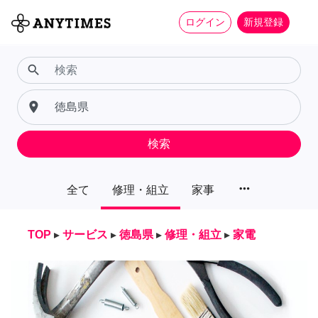
ログイン
新規登録
search
place
検索
more_horiz
全て
修理・組立
家事
TOP
▸
サービス
▸
徳島県
▸
修理・組立
▸
家電