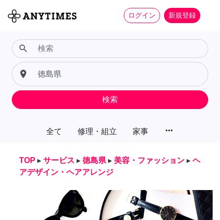
ログイン
新規登録
search
place
検索
more_horiz
全て
修理・組立
家事
TOP
▸
サービス
▸
徳島県
▸
美容・ファッション
▸
ヘ
アデザイン・ヘアアレンジ