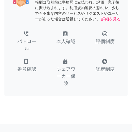
報酬は取引前に事務局に支払われ、評価・完了後
に振り込まれます。利用規約違反の恐れや、少し
でも不審な内容のサービスやリクエストやユーザ
ーがあった場合は通報してください。
詳細を見る
perm_phone_msg
assignment_ind
tag_faces
パトロー
本人確認
評価制度
ル
smartphone
lock
stars
番号確認
シェアワ
認定制度
ーカー保
険