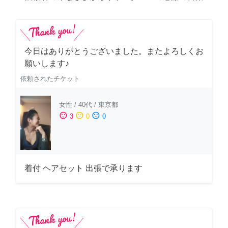
今日はありがとうございました。またよろしくお
願いします♪
依頼されたチケット
女性
/
40代
/
東京都
sentiment_satisfied
sentiment_neutral
sentiment_dissatisfied
3
0
0
着付 ヘアセット 出張で承ります