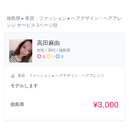
徳島県
▸ 美容・ファッション
▸ ヘアデザイン・ヘアアレ
ンジ
サービス
1ページ目
高田麻由
女性
/
30代
/
徳島県
sentiment_satisfied
sentiment_neutral
sentiment_dissatisfied
0
0
0
checkroom
美容・ファッション
▸ ヘアデザイン・ヘアアレンジ
モデルします
¥3,000
徳島県