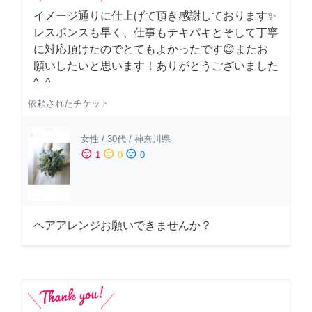
イメージ通りに仕上げて頂き感謝しております✨
レスポンスも早く、仕事もテキパキとそして丁寧
に対応頂けたのでとてもよかったです😊またお
願いしたいと思います！ありがとうございました
^_^
依頼されたチケット
女性
/
30代
/
神奈川県
sentiment_satisfied
sentiment_neutral
sentiment_dissatisfied
1
0
0
ヘアアレンジお願いできませんか？