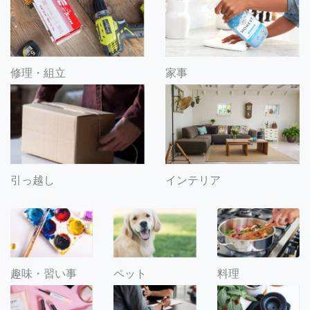
修理・組立
家事
引っ越し
インテリア
趣味・習い事
ペット
料理