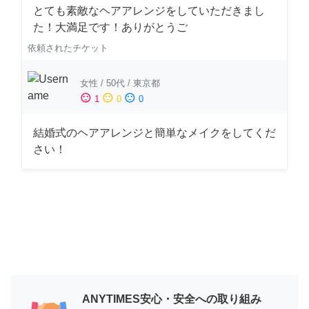
とても素敵なヘアアレンジをしていただきまし
た！大満足です！ありがとうご
依頼されたチケット
女性
/
50代
/
東京都
sentiment_satisfied
sentiment_neutral
sentiment_dissatisfied
1
0
0
結婚式のヘアアレンジと簡単なメイクをしてくだ
さい！
ANYTIMES安心・安全への取り組み