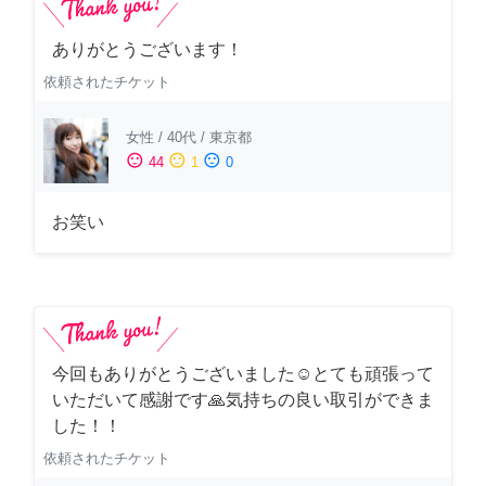
ありがとうございます！
依頼されたチケット
女性
/
40代
/
東京都
sentiment_satisfied
sentiment_neutral
sentiment_dissatisfied
44
1
0
お笑い
今回もありがとうございました☺️とても頑張って
いただいて感謝です🙏気持ちの良い取引ができま
した！！
依頼されたチケット