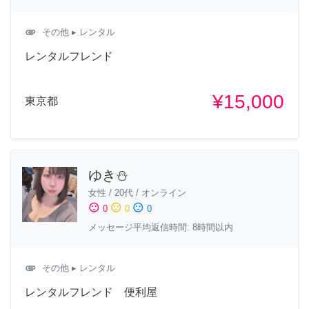
attachment
その他
▸ レンタル
レンタルフレンド
¥15,000
東京都
ゆき⛄️
女性
/
20代
/
オンライン
sentiment_satisfied
sentiment_neutral
sentiment_dissatisfied
0
0
0
メッセージ平均返信時間: 8時間以内
attachment
その他
▸ レンタル
レンタルフレンド 便利屋