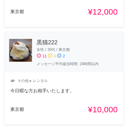
¥12,000
東京都
黒猫222
女性
/
30代
/
東京都
sentiment_satisfied
sentiment_neutral
sentiment_dissatisfied
11
4
2
メッセージ平均返信時間: 24時間以内
attachment
その他
▸ レンタル
今日暇な方お相手いたします。
¥10,000
東京都