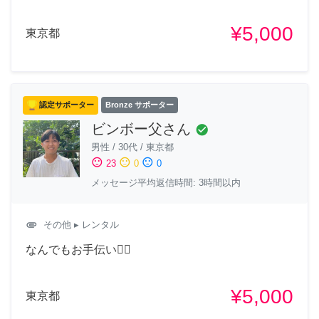
¥5,000
東京都
認定サポーター
Bronze サポーター
ビンボー父さん
check_circle
男性
/
30代
/
東京都
sentiment_satisfied
sentiment_neutral
sentiment_dissatisfied
23
0
0
メッセージ平均返信時間: 3時間以内
attachment
その他
▸ レンタル
なんでもお手伝い🙇‍♂️
¥5,000
東京都