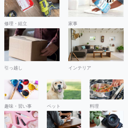
修理・組立
家事
引っ越し
インテリア
趣味・習い事
ペット
料理