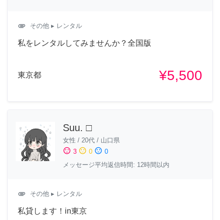
attachment
その他
▸ レンタル
私をレンタルしてみませんか？全国版
¥5,500
東京都
Suu. □
女性
/
20代
/
山口県
sentiment_satisfied
sentiment_neutral
sentiment_dissatisfied
3
0
0
メッセージ平均返信時間: 12時間以内
attachment
その他
▸ レンタル
私貸します！in東京