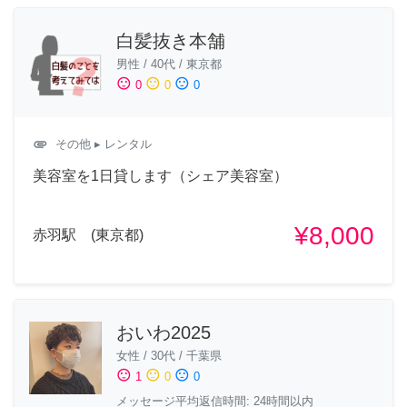
白髪抜き本舗
男性
/
40代
/
東京都
sentiment_satisfied
sentiment_neutral
sentiment_dissatisfied
0
0
0
attachment
その他
▸ レンタル
美容室を1日貸します（シェア美容室）
¥8,000
赤羽駅 (東京都)
おいわ2025
女性
/
30代
/
千葉県
sentiment_satisfied
sentiment_neutral
sentiment_dissatisfied
1
0
0
メッセージ平均返信時間: 24時間以内