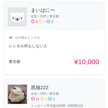
まいはにー
女性
/
20代
/
東京都
sentiment_satisfied
sentiment_neutral
sentiment_dissatisfied
0
0
0
attachment
その他
▸ レンタル
レンタル何もしない人
¥10,000
東京都
黒猫222
女性
/
30代
/
東京都
sentiment_satisfied
sentiment_neutral
sentiment_dissatisfied
11
4
2
メッセージ平均返信時間: 24時間以内