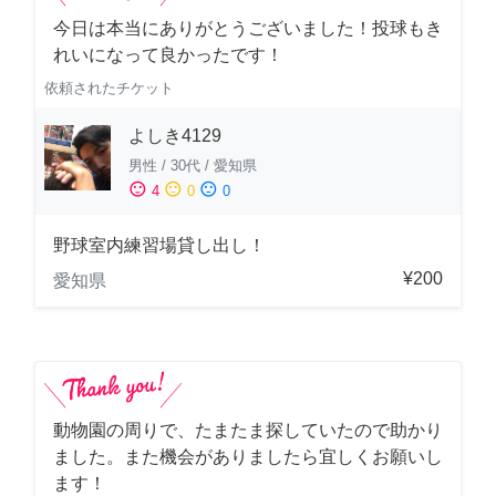
今日は本当にありがとうございました！投球もき
れいになって良かったです！
依頼されたチケット
よしき4129
男性
/
30代
/
愛知県
sentiment_satisfied
sentiment_neutral
sentiment_dissatisfied
4
0
0
野球室内練習場貸し出し！
¥200
愛知県
動物園の周りで、たまたま探していたので助かり
ました。また機会がありましたら宜しくお願いし
ます！