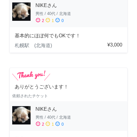
NIKEさん
男性
/
40代
/
北海道
sentiment_satisfied
sentiment_neutral
sentiment_dissatisfied
2
1
0
基本的にほぼ何でもOKです！
¥3,000
札幌駅 (北海道)
ありがとうございます！
依頼されたチケット
NIKEさん
男性
/
40代
/
北海道
sentiment_satisfied
sentiment_neutral
sentiment_dissatisfied
2
1
0