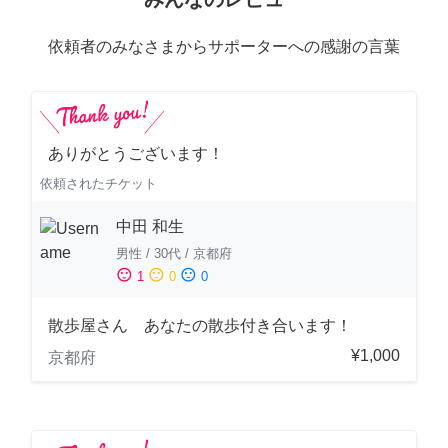
依頼者のみなさまからサポーターへの感謝の言葉
ありがとうございます！
依頼されたチケット
中田 和生
男性
/
30代
/
京都府
sentiment_satisfied
sentiment_neutral
sentiment_dissatisfied
1
0
0
散歩屋さん あなたの散歩付き合います！
¥1,000
京都府