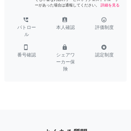
ーがあった場合は通報してください。
詳細を見る
perm_phone_msg
assignment_ind
tag_faces
パトロー
本人確認
評価制度
ル
smartphone
lock
stars
番号確認
シェアワ
認定制度
ーカー保
険