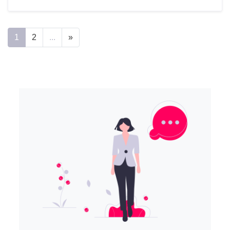
1
2
...
»