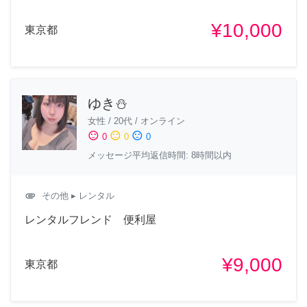
¥10,000
東京都
ゆき⛄️
女性
/
20代
/
オンライン
sentiment_satisfied
sentiment_neutral
sentiment_dissatisfied
0
0
0
メッセージ平均返信時間: 8時間以内
attachment
その他
▸ レンタル
レンタルフレンド 便利屋
¥9,000
東京都