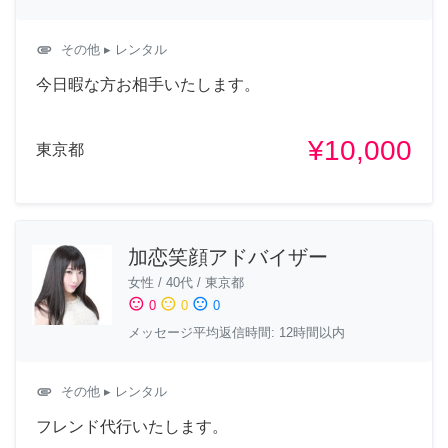
attachment
その他
▸ レンタル
今日暇な方お相手いたします。
¥10,000
東京都
加恋笑顔アドバイザー
女性
/
40代
/
東京都
sentiment_satisfied
sentiment_neutral
sentiment_dissatisfied
0
0
0
メッセージ平均返信時間: 12時間以内
attachment
その他
▸ レンタル
フレンド代行いたします。