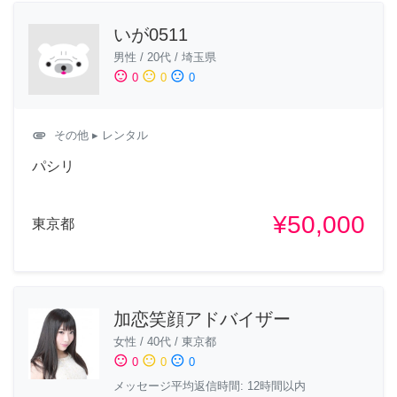
いが0511
男性
/
20代
/
埼玉県
sentiment_satisfied
sentiment_neutral
sentiment_dissatisfied
0
0
0
attachment
その他
▸ レンタル
パシリ
¥50,000
東京都
加恋笑顔アドバイザー
女性
/
40代
/
東京都
sentiment_satisfied
sentiment_neutral
sentiment_dissatisfied
0
0
0
メッセージ平均返信時間: 12時間以内