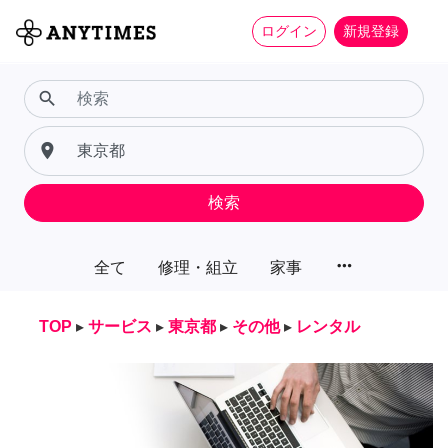
ログイン
新規登録
search
place
検索
more_horiz
全て
修理・組立
家事
TOP
▸
サービス
▸
東京都
▸
その他
▸
レンタル