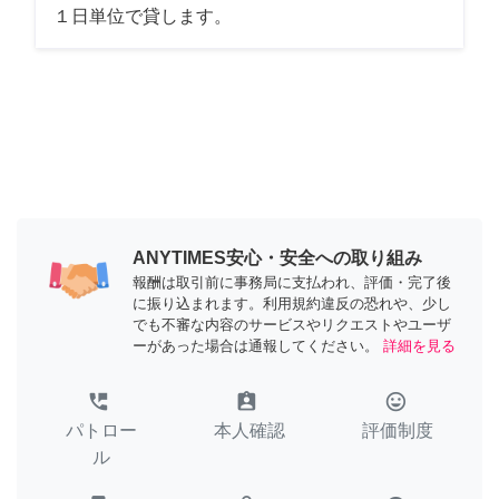
１日単位で貸します。
ANYTIMES安心・安全への取り組み
報酬は取引前に事務局に支払われ、評価・完了後
に振り込まれます。利用規約違反の恐れや、少し
でも不審な内容のサービスやリクエストやユーザ
ーがあった場合は通報してください。
詳細を見る
perm_phone_msg
assignment_ind
tag_faces
パトロー
本人確認
評価制度
ル