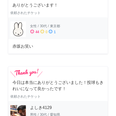
ありがとうございます！
依頼されたチケット
女性
/
30代
/
東京都
sentiment_satisfied
sentiment_neutral
sentiment_dissatisfied
44
0
1
赤坂お笑い
今日は本当にありがとうございました！投球もき
れいになって良かったです！
依頼されたチケット
よしき4129
男性
/
30代
/
愛知県