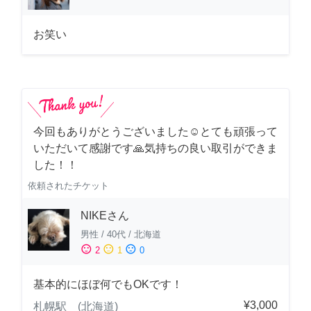
お笑い
今回もありがとうございました☺️とても頑張って
いただいて感謝です🙏気持ちの良い取引ができま
した！！
依頼されたチケット
NIKEさん
男性
/
40代
/
北海道
sentiment_satisfied
sentiment_neutral
sentiment_dissatisfied
2
1
0
基本的にほぼ何でもOKです！
¥3,000
札幌駅 (北海道)