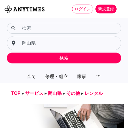
ログイン
新規登録
search
place
検索
more_horiz
全て
修理・組立
家事
TOP
▸
サービス
▸
岡山県
▸
その他
▸
レンタル