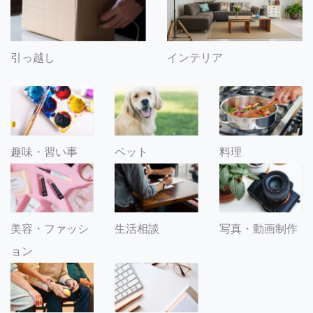
引っ越し
インテリア
趣味・習い事
ペット
料理
美容・ファッシ
生活相談
写真・動画制作
ョン