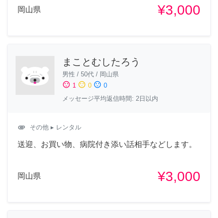
¥3,000
岡山県
まことむしたろう
男性
/
50代
/
岡山県
sentiment_satisfied
sentiment_neutral
sentiment_dissatisfied
1
0
0
メッセージ平均返信時間: 2日以内
attachment
その他
▸ レンタル
送迎、お買い物、病院付き添い話相手などします。
¥3,000
岡山県