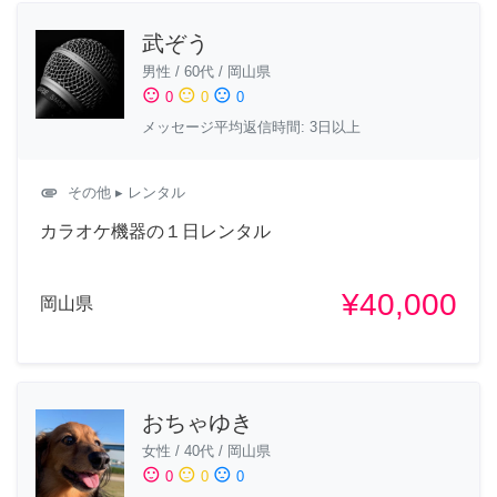
武ぞう
男性
/
60代
/
岡山県
sentiment_satisfied
sentiment_neutral
sentiment_dissatisfied
0
0
0
メッセージ平均返信時間: 3日以上
attachment
その他
▸ レンタル
カラオケ機器の１日レンタル
¥40,000
岡山県
おちゃゆき
女性
/
40代
/
岡山県
sentiment_satisfied
sentiment_neutral
sentiment_dissatisfied
0
0
0