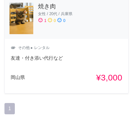
焼き肉
女性
/
20代
/
兵庫県
sentiment_satisfied
sentiment_neutral
sentiment_dissatisfied
1
0
0
attachment
その他
▸ レンタル
友達・付き添い代行など
¥3,000
岡山県
1