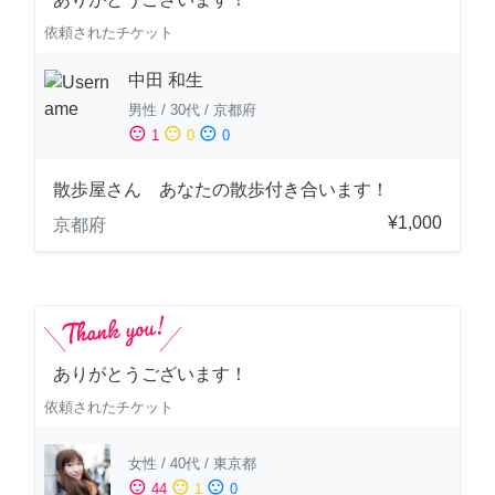
依頼されたチケット
中田 和生
男性
/
30代
/
京都府
sentiment_satisfied
sentiment_neutral
sentiment_dissatisfied
1
0
0
散歩屋さん あなたの散歩付き合います！
¥1,000
京都府
ありがとうございます！
依頼されたチケット
女性
/
40代
/
東京都
sentiment_satisfied
sentiment_neutral
sentiment_dissatisfied
44
1
0