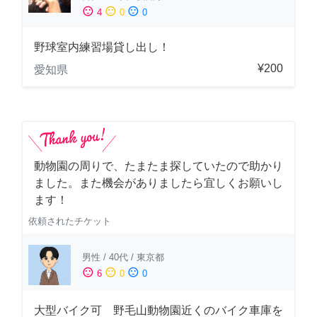
sentiment_satisfied
sentiment_neutral
sentiment_dissatisfied
4
0
0
野球室内練習場貸し出し！
¥200
愛知県
動物園の周りで、たまたま探していたので助かり
ました。また機会がありましたら宜しくお願いし
ます！
依頼されたチケット
男性
/
40代
/
東京都
sentiment_satisfied
sentiment_neutral
sentiment_dissatisfied
6
0
0
大型バイク可 野毛山動物園近くのバイク車庫を