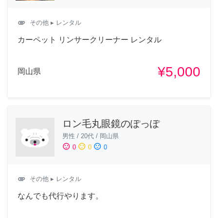
attachment
その他
▸ レンタル
カーペット リンサークリーナー レンタル
¥5,000
岡山県
ロン毛丸眼鏡のぽっぽ
男性
/
20代
/
岡山県
sentiment_satisfied
sentiment_neutral
sentiment_dissatisfied
0
0
0
attachment
その他
▸ レンタル
なんでも代行やります。