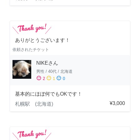
ありがとうございます！
依頼されたチケット
NIKEさん
男性
/
40代
/
北海道
sentiment_satisfied
sentiment_neutral
sentiment_dissatisfied
2
1
0
基本的にほぼ何でもOKです！
¥3,000
札幌駅 (北海道)