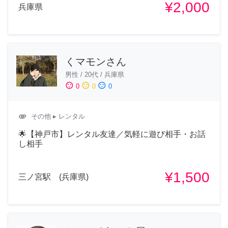
¥2,000
兵庫県
くマモンさん
男性
/
20代
/
兵庫県
sentiment_satisfied
sentiment_neutral
sentiment_dissatisfied
0
0
0
attachment
その他
▸ レンタル
🌟【神戸市】レンタル友達／気軽に遊び相手・お話
し相手
¥1,500
三ノ宮駅 (兵庫県)