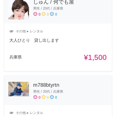
しゅん / 何でも屋
男性
/
20代
/
兵庫県
sentiment_satisfied
sentiment_neutral
sentiment_dissatisfied
0
0
0
attachment
その他
▸ レンタル
大人ひとり 貸し出します
¥1,500
兵庫県
m788btyrtn
男性
/
20代
/
兵庫県
sentiment_satisfied
sentiment_neutral
sentiment_dissatisfied
0
0
0
attachment
その他
▸ レンタル