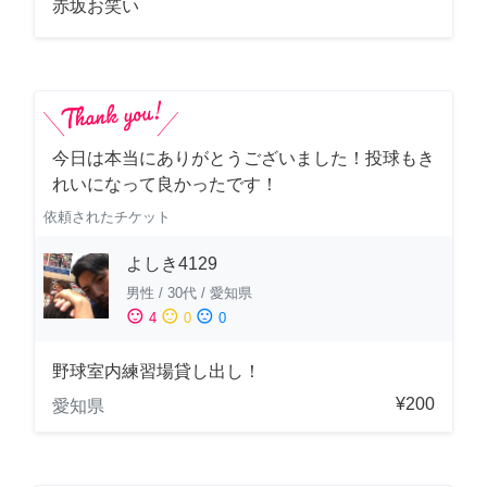
赤坂お笑い
今日は本当にありがとうございました！投球もき
れいになって良かったです！
依頼されたチケット
よしき4129
男性
/
30代
/
愛知県
sentiment_satisfied
sentiment_neutral
sentiment_dissatisfied
4
0
0
野球室内練習場貸し出し！
¥200
愛知県