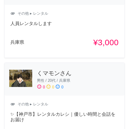
attachment
その他
▸ レンタル
人員レンタルします
¥3,000
兵庫県
くマモンさん
男性
/
20代
/
兵庫県
sentiment_satisfied
sentiment_neutral
sentiment_dissatisfied
0
0
0
attachment
その他
▸ レンタル
✨【神戸市】レンタルカレシ｜優しい時間と会話を
お届け