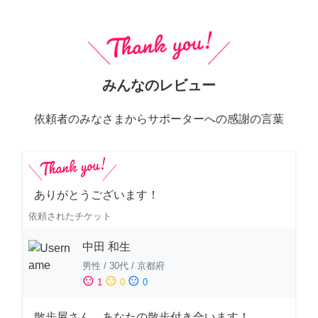
みんなのレビュー
依頼者のみなさまからサポーターへの感謝の言葉
ありがとうございます！
依頼されたチケット
中田 和生
男性
/
30代
/
京都府
sentiment_satisfied
sentiment_neutral
sentiment_dissatisfied
1
0
0
散歩屋さん あなたの散歩付き合います！