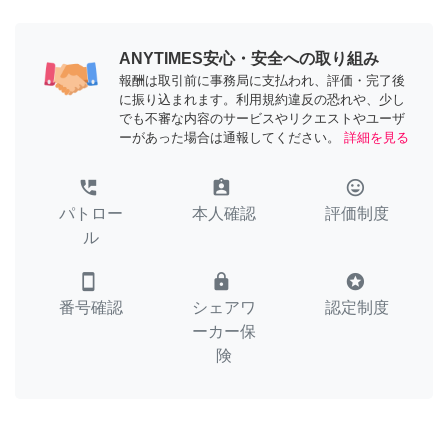
ANYTIMES安心・安全への取り組み
報酬は取引前に事務局に支払われ、評価・完了後
に振り込まれます。利用規約違反の恐れや、少し
でも不審な内容のサービスやリクエストやユーザ
ーがあった場合は通報してください。
詳細を見る
perm_phone_msg
assignment_ind
tag_faces
パトロー
本人確認
評価制度
ル
smartphone
lock
stars
番号確認
シェアワ
認定制度
ーカー保
険