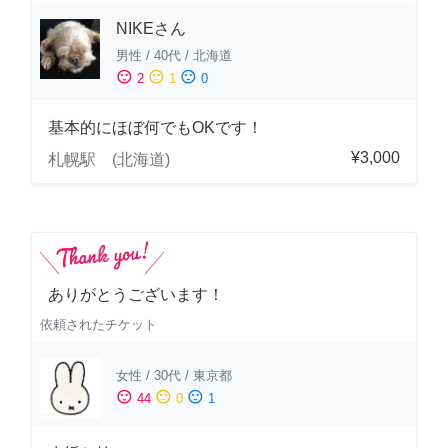
NIKEさん
男性
/
40代
/
北海道
sentiment_satisfied
sentiment_neutral
sentiment_dissatisfied
2
1
0
基本的にほぼ何でもOKです！
¥3,000
札幌駅 (北海道)
ありがとうございます！
依頼されたチケット
女性
/
30代
/
東京都
sentiment_satisfied
sentiment_neutral
sentiment_dissatisfied
44
0
1