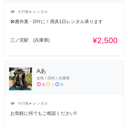
attachment
その他
▸ レンタル
🛠️農作業・DIYに！用具1日レンタル承ります
¥2,500
三ノ宮駅 (兵庫県)
Aあ
女性
/
20代
/
兵庫県
sentiment_satisfied
sentiment_neutral
sentiment_dissatisfied
0
0
0
attachment
その他
▸ レンタル
お気軽に何でもご相談ください‼︎