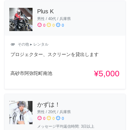
Plus K
男性
/
40代
/
兵庫県
sentiment_satisfied
sentiment_neutral
sentiment_dissatisfied
0
0
0
attachment
その他
▸ レンタル
プロジェクター、スクリーンを貸出します
¥5,000
高砂市阿弥陀町南池
かずは！
男性
/
20代
/
兵庫県
sentiment_satisfied
sentiment_neutral
sentiment_dissatisfied
0
0
0
メッセージ平均返信時間: 3日以上