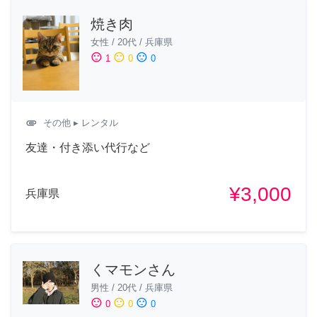
焼き肉
女性
/
20代
/
兵庫県
sentiment_satisfied
sentiment_neutral
sentiment_dissatisfied
1
0
0
attachment
その他
▸ レンタル
友達・付き添い代行など
¥3,000
兵庫県
くマモンさん
男性
/
20代
/
兵庫県
sentiment_satisfied
sentiment_neutral
sentiment_dissatisfied
0
0
0