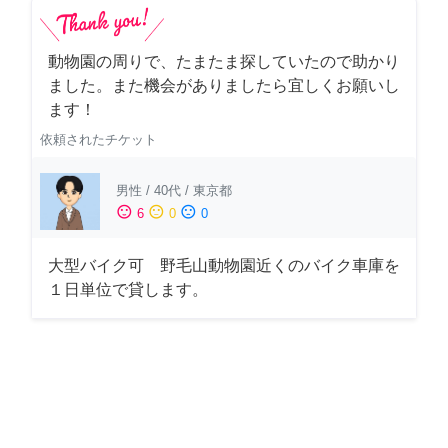
動物園の周りで、たまたま探していたので助かり
ました。また機会がありましたら宜しくお願いし
ます！
依頼されたチケット
男性
/
40代
/
東京都
sentiment_satisfied
sentiment_neutral
sentiment_dissatisfied
6
0
0
大型バイク可 野毛山動物園近くのバイク車庫を
１日単位で貸します。