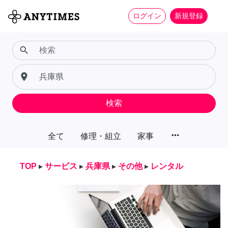
ログイン
新規登録
search
place
検索
more_horiz
全て
修理・組立
家事
TOP
▸
サービス
▸
兵庫県
▸
その他
▸
レンタル