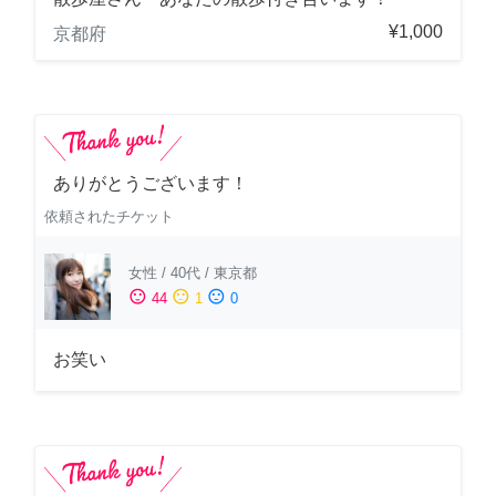
¥1,000
京都府
ありがとうございます！
依頼されたチケット
女性
/
40代
/
東京都
sentiment_satisfied
sentiment_neutral
sentiment_dissatisfied
44
1
0
お笑い