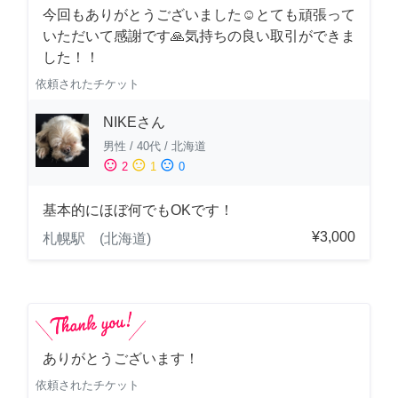
今回もありがとうございました☺️とても頑張って
いただいて感謝です🙏気持ちの良い取引ができま
した！！
依頼されたチケット
NIKEさん
男性
/
40代
/
北海道
sentiment_satisfied
sentiment_neutral
sentiment_dissatisfied
2
1
0
基本的にほぼ何でもOKです！
¥3,000
札幌駅 (北海道)
ありがとうございます！
依頼されたチケット