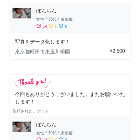
ぽんちん
女性
/
30代
/
東京都
sentiment_satisfied
sentiment_neutral
sentiment_dissatisfied
14
0
0
写真をデータ化します！
¥2,500
東京都町田市東玉川学園
今回もありがとうございました。またお願いいた
します！
依頼されたチケット
ぽんちん
女性
/
30代
/
東京都
sentiment_satisfied
sentiment_neutral
sentiment_dissatisfied