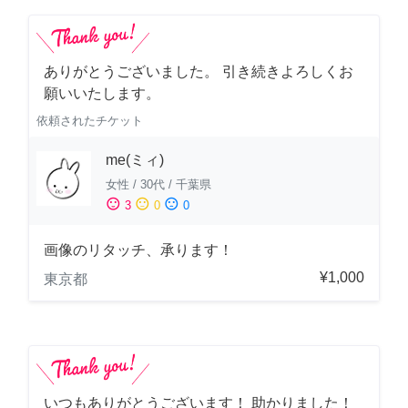
ありがとうございました。 引き続きよろしくお
願いいたします。
依頼されたチケット
me(ミィ)
女性
/
30代
/
千葉県
sentiment_satisfied
sentiment_neutral
sentiment_dissatisfied
3
0
0
画像のリタッチ、承ります！
¥1,000
東京都
いつもありがとうございます！ 助かりました！