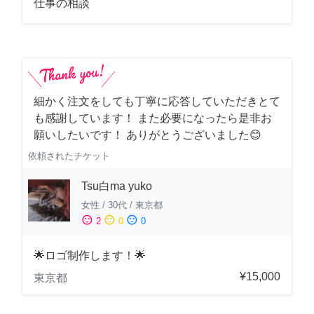
仕事の相談
細かく注文をしても丁寧に応答していただきとて
も感謝しています！ また必要になったら是非お
願いしたいです！ ありがとうございました😊
依頼されたチケット
Tsu白ma yuko
女性
/
30代
/
東京都
sentiment_satisfied
sentiment_neutral
sentiment_dissatisfied
2
0
0
🌟ロゴ制作します！🌟
¥15,000
東京都