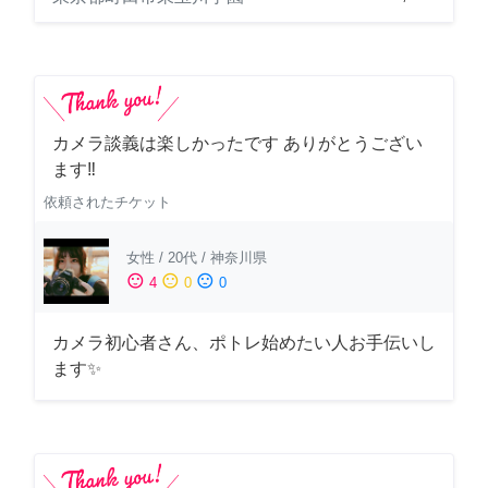
カメラ談義は楽しかったです ありがとうござい
ます‼️
依頼されたチケット
女性
/
20代
/
神奈川県
sentiment_satisfied
sentiment_neutral
sentiment_dissatisfied
4
0
0
カメラ初心者さん、ポトレ始めたい人お手伝いし
ます✨