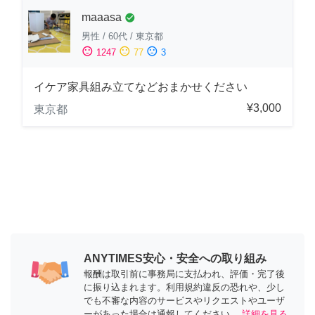
maaasa
check_circle
男性
/
60代
/
東京都
sentiment_satisfied
sentiment_neutral
sentiment_dissatisfied
1247
77
3
イケア家具組み立てなどおまかせください
¥3,000
東京都
ANYTIMES安心・安全への取り組み
報酬は取引前に事務局に支払われ、評価・完了後
に振り込まれます。利用規約違反の恐れや、少し
でも不審な内容のサービスやリクエストやユーザ
ーがあった場合は通報してください。
詳細を見る