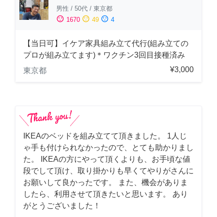
男性
/
50代
/
東京都
sentiment_satisfied
sentiment_neutral
sentiment_dissatisfied
1670
49
4
【当日可】イケア家具組み立て代行(組み立ての
プロが組み立てます)＊ワクチン3回目接種済み
¥3,000
東京都
IKEAのベッドを組み立てて頂きました。 1人じ
ゃ手も付けられなかったので、とても助かりまし
た。 IKEAの方にやって頂くよりも、お手頃な値
段でして頂け、取り掛かりも早くてやりがさんに
お願いして良かったです。 また、機会がありま
したら、利用させて頂きたいと思います。 あり
がとうございました！