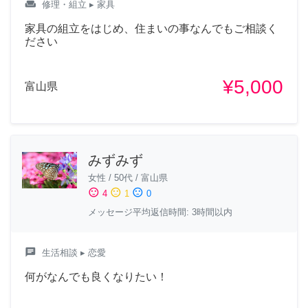
weekend
修理・組立
▸ 家具
家具の組立をはじめ、住まいの事なんでもご相談く
ださい
¥5,000
富山県
みずみず
女性
/
50代
/
富山県
sentiment_satisfied
sentiment_neutral
sentiment_dissatisfied
4
1
0
メッセージ平均返信時間: 3時間以内
chat
生活相談
▸ 恋愛
何がなんでも良くなりたい！