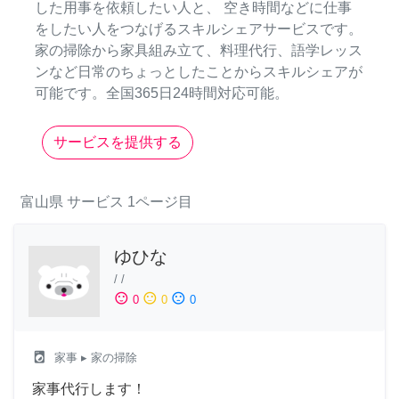
した用事を依頼したい人と、 空き時間などに仕事
をしたい人をつなげるスキルシェアサービスです。
家の掃除から家具組み立て、料理代行、語学レッス
ンなど日常のちょっとしたことからスキルシェアが
可能です。全国365日24時間対応可能。
サービスを提供する
富山県
サービス
1ページ目
ゆひな
/
/
sentiment_satisfied
sentiment_neutral
sentiment_dissatisfied
0
0
0
local_laundry_service
家事
▸ 家の掃除
家事代行します！