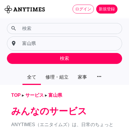
ログイン
新規登録
search
place
検索
more_horiz
全て
修理・組立
家事
TOP
▸
サービス
▸
富山県
みんなのサービス
ANYTIMES（エニタイムズ）は、日常のちょっと