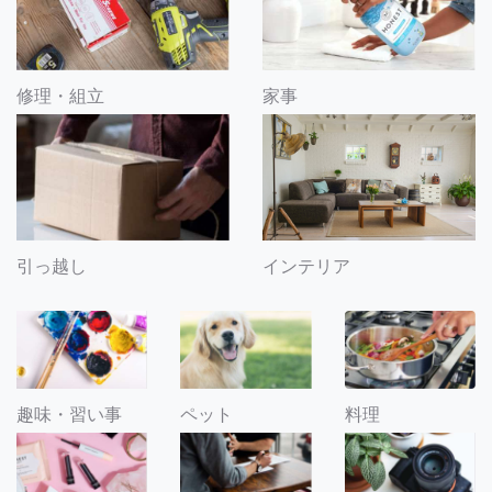
修理・組立
家事
引っ越し
インテリア
趣味・習い事
ペット
料理