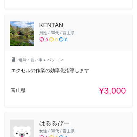
KENTAN
男性
/
30代
/
富山県
sentiment_satisfied
sentiment_neutral
sentiment_dissatisfied
0
0
0
class
趣味・習い事
▸ パソコン
エクセルの作業の効率化指導します
¥3,000
富山県
はるるぴー
女性
/
30代
/
富山県