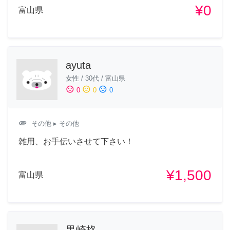
¥0
富山県
ayuta
女性
/
30代
/
富山県
sentiment_satisfied
sentiment_neutral
sentiment_dissatisfied
0
0
0
attachment
その他
▸ その他
雑用、お手伝いさせて下さい！
¥1,500
富山県
黒崎柊