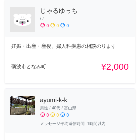
じゃるゆっち
/
/
sentiment_satisfied
sentiment_neutral
sentiment_dissatisfied
0
0
0
妊娠・出産・産後、婦人科疾患の相談のります
¥2,000
砺波市となみ町
ayumi-k-k
男性
/
40代
/
富山県
sentiment_satisfied
sentiment_neutral
sentiment_dissatisfied
0
0
0
メッセージ平均返信時間: 1時間以内