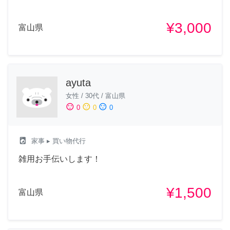
¥3,000
富山県
ayuta
女性
/
30代
/
富山県
sentiment_satisfied
sentiment_neutral
sentiment_dissatisfied
0
0
0
local_laundry_service
家事
▸ 買い物代行
雑用お手伝いします！
¥1,500
富山県