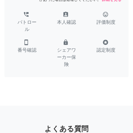
perm_phone_msg
assignment_ind
tag_faces
パトロー
本人確認
評価制度
ル
smartphone
lock
stars
番号確認
シェアワ
認定制度
ーカー保
険
よくある質問