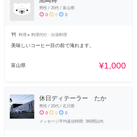
男性
/
20代
/
富山県
sentiment_satisfied
sentiment_neutral
sentiment_dissatisfied
0
0
0
restaurant
料理
▸ 料理代行・出張料理
美味しいコーヒー目の前で淹れます。
¥1,000
富山県
休日ディテーラー たか
男性
/
20代
/
石川県
sentiment_satisfied
sentiment_neutral
sentiment_dissatisfied
0
0
0
メッセージ平均返信時間: 3時間以内