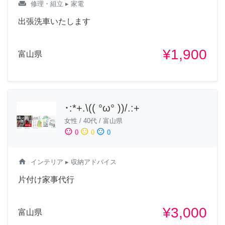
weekend
修理・組立
▸ 家電
出張洗車いたします
¥1,900
富山県
･:*+.\(( °ω° ))/.:+
女性
/
40代
/
富山県
sentiment_satisfied
sentiment_neutral
sentiment_dissatisfied
0
0
0
home
インテリア
▸ 収納アドバイス
片付け家事代行
¥3,000
富山県