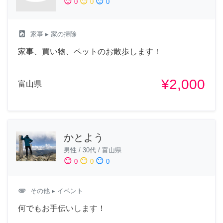
sentiment_satisfied
sentiment_neutral
sentiment_dissatisfied
0
0
0
local_laundry_service
家事
▸ 家の掃除
家事、買い物、ペットのお散歩します！
¥2,000
富山県
かとよう
男性
/
30代
/
富山県
sentiment_satisfied
sentiment_neutral
sentiment_dissatisfied
0
0
0
attachment
その他
▸ イベント
何でもお手伝いします！