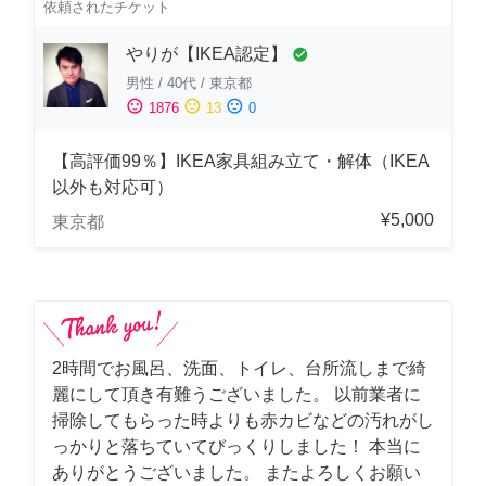
依頼されたチケット
やりが【IKEA認定】
check_circle
男性
/
40代
/
東京都
sentiment_satisfied
sentiment_neutral
sentiment_dissatisfied
1876
13
0
【高評価99％】IKEA家具組み立て・解体（IKEA
以外も対応可）
¥5,000
東京都
2時間でお風呂、洗面、トイレ、台所流しまで綺
麗にして頂き有難うございました。 以前業者に
掃除してもらった時よりも赤カビなどの汚れがし
っかりと落ちていてびっくりしました！ 本当に
ありがとうございました。 またよろしくお願い