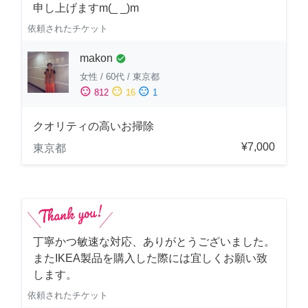
申し上げますm(_ _)m
依頼されたチケット
makon
check_circle
女性
/
60代
/
東京都
sentiment_satisfied
sentiment_neutral
sentiment_dissatisfied
812
16
1
クオリティの高いお掃除
¥7,000
東京都
丁寧かつ敏速な対応、ありがとうございました。
またIKEA製品を購入した際には宜しくお願い致
します。
依頼されたチケット