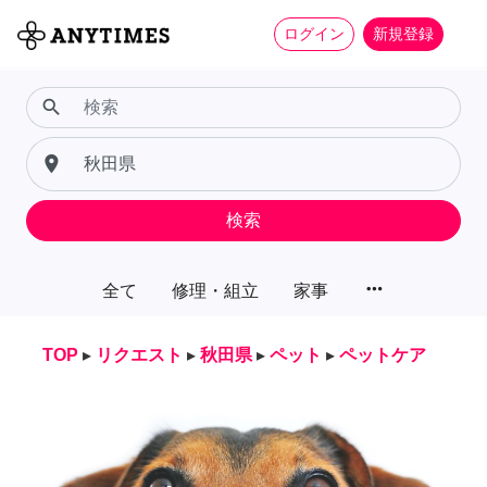
ログイン
新規登録
search
place
検索
more_horiz
全て
修理・組立
家事
TOP
▸
リクエスト
▸
秋田県
▸
ペット
▸
ペットケア