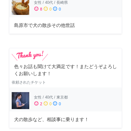
女性
/
40代
/
長崎県
sentiment_satisfied
sentiment_neutral
sentiment_dissatisfied
8
0
0
島原市で犬の散歩その他世話
色々お話も聞けて大満足です！またどうぞよろし
くお願いします！
依頼されたチケット
女性
/
40代
/
東京都
sentiment_satisfied
sentiment_neutral
sentiment_dissatisfied
2
0
0
犬の散歩など、相談事に乗ります！