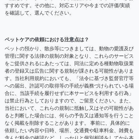
すすめです。その他に、対応エリアや今までの評価/実績
を確認して、選んでください。
ペットケアの依頼における注意点は？
ペットの預かり、散歩等につきましては、動物の愛護及び
管理に関する法律の規制の対象となり、これらのサービス
をご提供されるにあたっては、同法に定める種動物取扱業
者の登録又は広告に関する規制が課される可能性がありま
す。当社利用規約においても、「法令に基づき監督官庁等
への届出、許認可の取得等の手続が義務づけられている場
合に、当該手続を履行せずに本サービスを利用する行為」
は禁止行為としておりますので、ご留意ください。また、
当社において、これらの規制に抵触し又はその可能性があ
ると判断した場合には、何らの予告又は通知等を行うこと
なく掲載を削除することがあります。 事前に、具体的に
依頼したい内容や日時、場所、交通費や駐車料金、雑費も
含んだ料金の確認など、しっかりと個別相談をしてから本