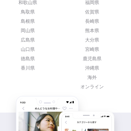
和歌山県
福岡県
鳥取県
佐賀県
島根県
長崎県
岡山県
熊本県
広島県
大分県
山口県
宮崎県
徳島県
鹿児島県
香川県
沖縄県
海外
オンライン