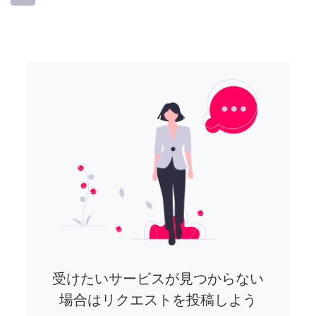
受けたいサービスが見つからない
場合はリクエストを投稿しよう