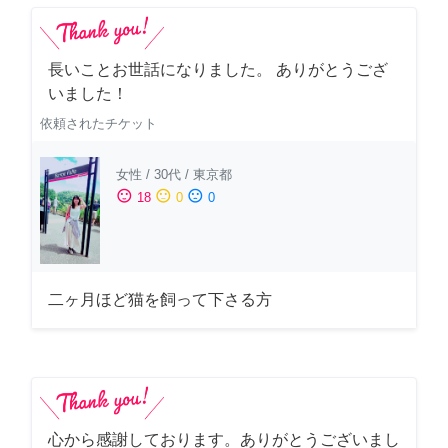
長いことお世話になりました。 ありがとうござ
いました！
依頼されたチケット
女性
/
30代
/
東京都
sentiment_satisfied
sentiment_neutral
sentiment_dissatisfied
18
0
0
二ヶ月ほど猫を飼って下さる方
心から感謝しております。ありがとうございまし