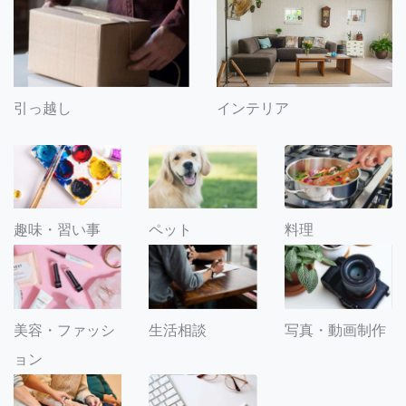
引っ越し
インテリア
趣味・習い事
ペット
料理
美容・ファッシ
生活相談
写真・動画制作
ョン