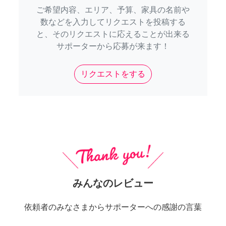
ご希望内容、エリア、予算、家具の名前や
数などを入力してリクエストを投稿する
と、そのリクエストに応えることが出来る
サポーターから応募が来ます！
リクエストをする
みんなのレビュー
依頼者のみなさまからサポーターへの感謝の言葉