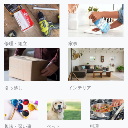
修理・組立
家事
引っ越し
インテリア
趣味・習い事
ペット
料理