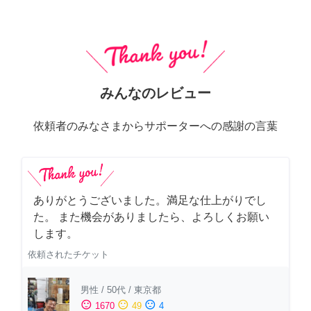
みんなのレビュー
依頼者のみなさまからサポーターへの感謝の言葉
ありがとうございました。満足な仕上がりでし
た。 また機会がありましたら、よろしくお願い
します。
依頼されたチケット
男性
/
50代
/
東京都
sentiment_satisfied
sentiment_neutral
sentiment_dissatisfied
1670
49
4