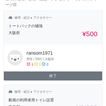
ージ目
weekend
修理・組立
▸ アクセサリー
トートバックの補強
¥500
大阪府
ransom1971
男性
/
50代
/
大阪府
sentiment_satisfied
sentiment_neutral
sentiment_dissatisfied
1
0
0
終了
weekend
修理・組立
▸ アクセサリー
船堀の利用者用トイレ設置