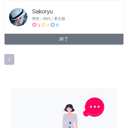
Sakoryu
男性
/
40代
/
東京都
sentiment_satisfied
sentiment_neutral
sentiment_dissatisfied
1
0
0
終了
1