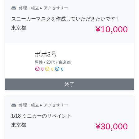
weekend
修理・組立
▸ アクセサリー
スニーカーマスクを作成していただきたいです！
¥10,000
東京都
ボボ3号
男性
/
20代
/
東京都
sentiment_satisfied
sentiment_neutral
sentiment_dissatisfied
0
0
0
終了
weekend
修理・組立
▸ アクセサリー
1/18 ミニカーのリペイント
¥30,000
東京都