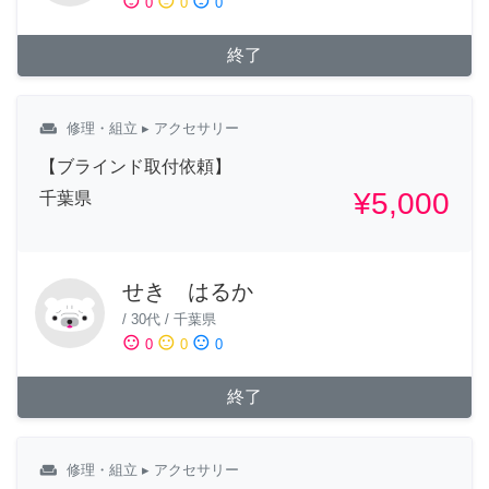
sentiment_satisfied
sentiment_neutral
sentiment_dissatisfied
0
0
0
終了
weekend
修理・組立
▸ アクセサリー
【ブラインド取付依頼】
¥5,000
千葉県
せき はるか
/
30代
/
千葉県
sentiment_satisfied
sentiment_neutral
sentiment_dissatisfied
0
0
0
終了
weekend
修理・組立
▸ アクセサリー