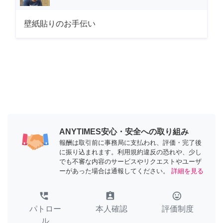
壁紙貼りのお手伝い
ANYTIMES安心・安全への取り組み
報酬は取引前に事務局に支払われ、評価・完了後
に振り込まれます。利用規約違反の恐れや、少し
でも不審な内容のサービスやリクエストやユーザ
ーがあった場合は通報してください。
詳細を見る
perm_phone_msg
assignment_ind
tag_faces
パトロー
本人確認
評価制度
ル