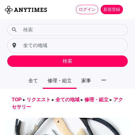
ログイン
新規登録
search
place
検索
more_horiz
全て
修理・組立
家事
TOP
▸
リクエスト
▸
全ての地域
▸
修理・組立
▸
アク
セサリー