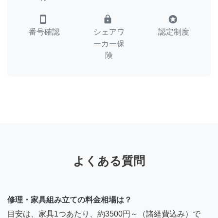
smartphone
lock
stars
番号確認
シェアワ
認定制度
ーカー保
険
よくある質問
修理・家具組み立ての料金相場は？
目安は、家具1つあたり、約3500円～（諸経費込み）で