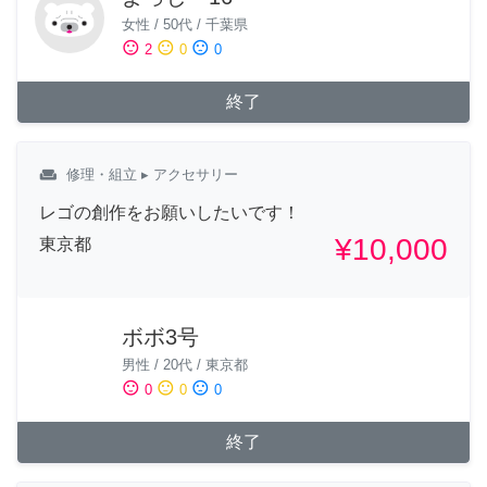
女性
/
50代
/
千葉県
sentiment_satisfied
sentiment_neutral
sentiment_dissatisfied
2
0
0
終了
weekend
修理・組立
▸ アクセサリー
レゴの創作をお願いしたいです！
¥10,000
東京都
ボボ3号
男性
/
20代
/
東京都
sentiment_satisfied
sentiment_neutral
sentiment_dissatisfied
0
0
0
終了