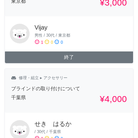
¥3,000
東京都
Vijay
男性
/
30代
/
東京都
sentiment_satisfied
sentiment_neutral
sentiment_dissatisfied
1
0
0
終了
weekend
修理・組立
▸ アクセサリー
ブラインドの取り付けについて
¥4,000
千葉県
せき はるか
/
30代
/
千葉県