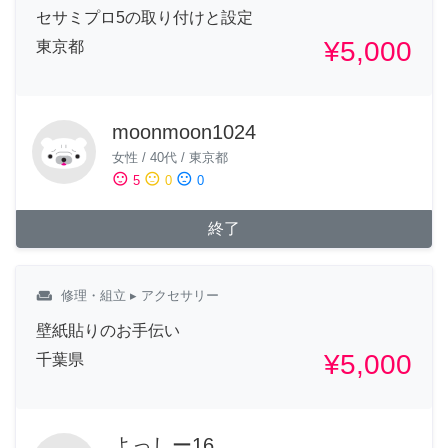
セサミプロ5の取り付けと設定
¥5,000
東京都
moonmoon1024
女性
/
40代
/
東京都
sentiment_satisfied
sentiment_neutral
sentiment_dissatisfied
5
0
0
終了
weekend
修理・組立
▸ アクセサリー
壁紙貼りのお手伝い
¥5,000
千葉県
よっしー16