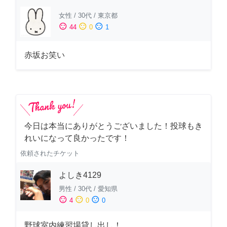
女性
/
30代
/
東京都
sentiment_satisfied
sentiment_neutral
sentiment_dissatisfied
44
0
1
赤坂お笑い
今日は本当にありがとうございました！投球もき
れいになって良かったです！
依頼されたチケット
よしき4129
男性
/
30代
/
愛知県
sentiment_satisfied
sentiment_neutral
sentiment_dissatisfied
4
0
0
野球室内練習場貸し出し！