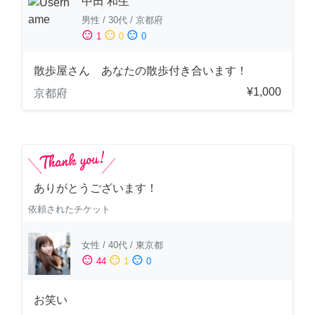
中田 和生
男性
/
30代
/
京都府
sentiment_satisfied
sentiment_neutral
sentiment_dissatisfied
1
0
0
散歩屋さん あなたの散歩付き合います！
¥1,000
京都府
ありがとうございます！
依頼されたチケット
女性
/
40代
/
東京都
sentiment_satisfied
sentiment_neutral
sentiment_dissatisfied
44
1
0
お笑い