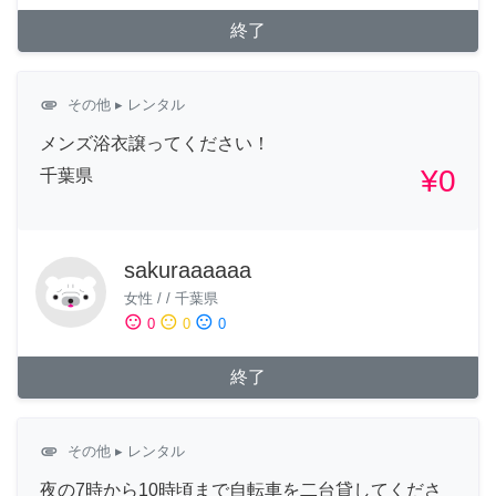
終了
attachment
その他
▸ レンタル
メンズ浴衣譲ってください！
¥0
千葉県
sakuraaaaaa
女性
/
/
千葉県
sentiment_satisfied
sentiment_neutral
sentiment_dissatisfied
0
0
0
終了
attachment
その他
▸ レンタル
夜の7時から10時頃まで自転車を二台貸してくださ