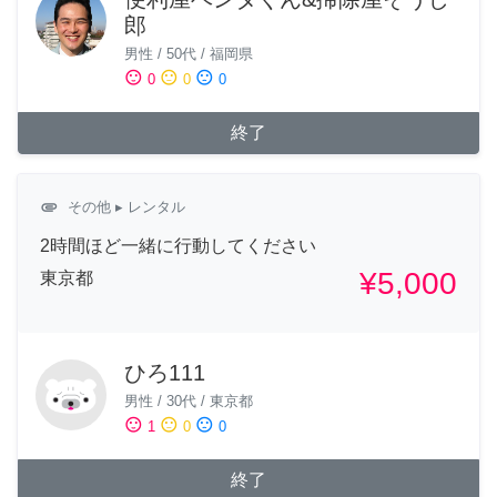
郎
男性
/
50代
/
福岡県
sentiment_satisfied
sentiment_neutral
sentiment_dissatisfied
0
0
0
終了
attachment
その他
▸ レンタル
2時間ほど一緒に行動してください
¥5,000
東京都
ひろ111
男性
/
30代
/
東京都
sentiment_satisfied
sentiment_neutral
sentiment_dissatisfied
1
0
0
終了