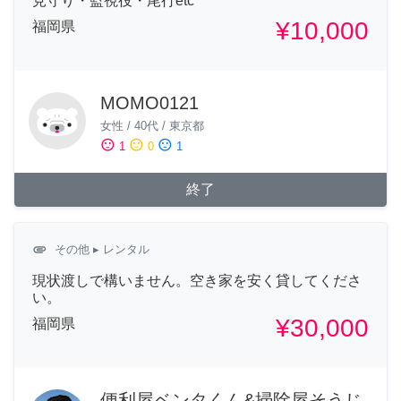
見守り・監視役・尾行etc
¥10,000
福岡県
MOMO0121
女性
/
40代
/
東京都
sentiment_satisfied
sentiment_neutral
sentiment_dissatisfied
1
0
1
終了
attachment
その他
▸ レンタル
現状渡しで構いません。空き家を安く貸してくださ
い。
¥30,000
福岡県
便利屋ベンタくん&掃除屋そうじ