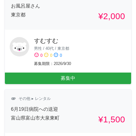
お風呂屋さん
¥2,000
東京都
すむすむ
男性
/
40代
/
東京都
sentiment_satisfied
sentiment_neutral
sentiment_dissatisfied
0
0
0
募集期限
：
2026/9/30
募集中
attachment
その他
▸ レンタル
6月19日病院への送迎
¥1,500
富山県富山市大泉東町