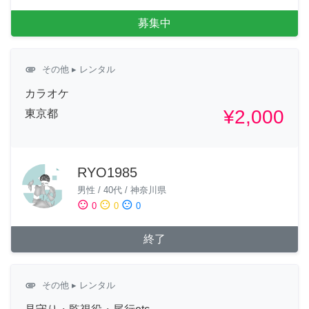
募集中
attachment
その他
▸ レンタル
カラオケ
¥2,000
東京都
RYO1985
男性
/
40代
/
神奈川県
sentiment_satisfied
sentiment_neutral
sentiment_dissatisfied
0
0
0
終了
attachment
その他
▸ レンタル