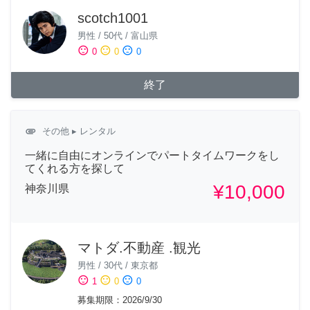
scotch1001
男性
/
50代
/
富山県
sentiment_satisfied
sentiment_neutral
sentiment_dissatisfied
0
0
0
終了
attachment
その他
▸ レンタル
一緒に自由にオンラインでパートタイムワークをし
てくれる方を探して
¥10,000
神奈川県
マトダ.不動産 .観光
男性
/
30代
/
東京都
sentiment_satisfied
sentiment_neutral
sentiment_dissatisfied
1
0
0
募集期限
：
2026/9/30