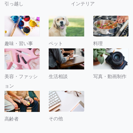
引っ越し
インテリア
趣味・習い事
ペット
料理
美容・ファッシ
生活相談
写真・動画制作
ョン
その他
高齢者