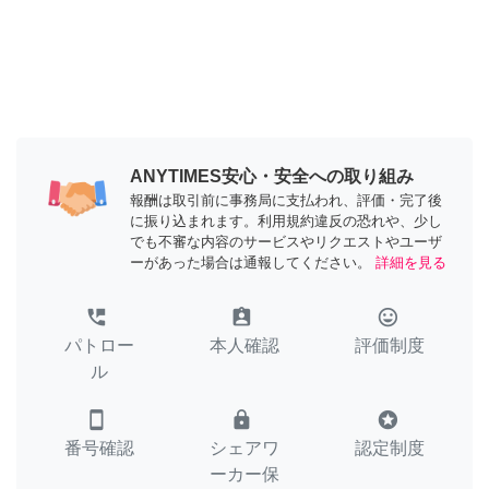
ANYTIMES安心・安全への取り組み
報酬は取引前に事務局に支払われ、評価・完了後
に振り込まれます。利用規約違反の恐れや、少し
でも不審な内容のサービスやリクエストやユーザ
ーがあった場合は通報してください。
詳細を見る
perm_phone_msg
assignment_ind
tag_faces
パトロー
本人確認
評価制度
ル
smartphone
lock
stars
番号確認
シェアワ
認定制度
ーカー保