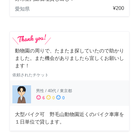
¥200
愛知県
動物園の周りで、たまたま探していたので助かり
ました。また機会がありましたら宜しくお願いし
ます！
依頼されたチケット
男性
/
40代
/
東京都
sentiment_satisfied
sentiment_neutral
sentiment_dissatisfied
6
0
0
大型バイク可 野毛山動物園近くのバイク車庫を
１日単位で貸します。