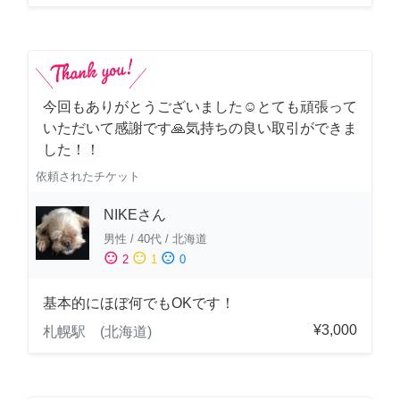
今回もありがとうございました☺️とても頑張って
いただいて感謝です🙏気持ちの良い取引ができま
した！！
依頼されたチケット
NIKEさん
男性
/
40代
/
北海道
sentiment_satisfied
sentiment_neutral
sentiment_dissatisfied
2
1
0
基本的にほぼ何でもOKです！
¥3,000
札幌駅 (北海道)