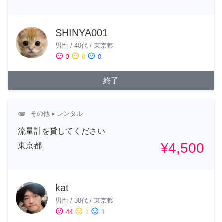
SHINYA001
男性
/
40代
/
東京都
sentiment_satisfied
sentiment_neutral
sentiment_dissatisfied
3
0
0
終了
attachment
その他
▸ レンタル
流量計を貸してください
¥4,500
東京都
kat
男性
/
30代
/
東京都
sentiment_satisfied
sentiment_neutral
sentiment_dissatisfied
44
1
1