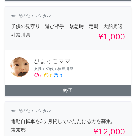
attachment
その他
▸ レンタル
子供の見守り 遊び相手 緊急時 定期 大船周辺
¥1,000
神奈川県
ひよっこママ
女性
/
30代
/
神奈川県
sentiment_satisfied
sentiment_neutral
sentiment_dissatisfied
0
0
0
終了
attachment
その他
▸ レンタル
電動自転車を3ヶ月貸していただける方を募集。
¥12,000
東京都