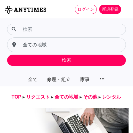
ログイン
新規登録
search
place
検索
more_horiz
全て
修理・組立
家事
TOP
▸
リクエスト
▸
全ての地域
▸
その他
▸
レンタル