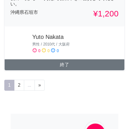
い。
¥1,200
沖縄県石垣市
Yuto Nakata
男性
/
2010代
/
大阪府
sentiment_satisfied
sentiment_neutral
sentiment_dissatisfied
0
0
0
終了
1
2
...
»