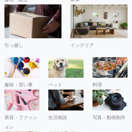
引っ越し
インテリア
趣味・習い事
ペット
料理
美容・ファッシ
生活相談
写真・動画制作
ョン