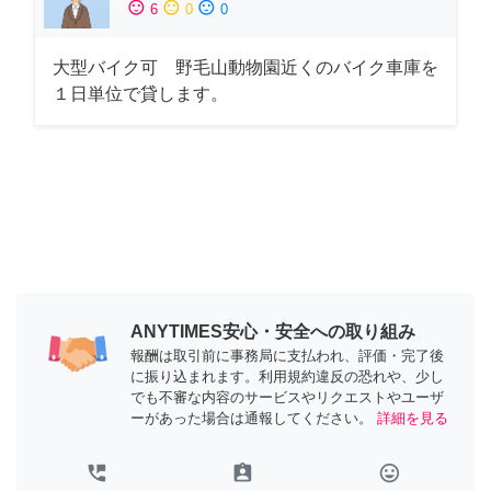
sentiment_satisfied
sentiment_neutral
sentiment_dissatisfied
6
0
0
大型バイク可 野毛山動物園近くのバイク車庫を
１日単位で貸します。
ANYTIMES安心・安全への取り組み
報酬は取引前に事務局に支払われ、評価・完了後
に振り込まれます。利用規約違反の恐れや、少し
でも不審な内容のサービスやリクエストやユーザ
ーがあった場合は通報してください。
詳細を見る
perm_phone_msg
assignment_ind
tag_faces