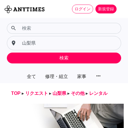
ログイン
新規登録
search
place
検索
more_horiz
全て
修理・組立
家事
TOP
▸
リクエスト
▸
山梨県
▸
その他
▸
レンタル