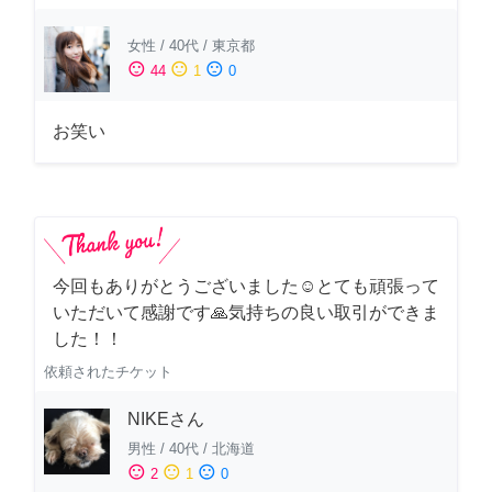
女性
/
40代
/
東京都
sentiment_satisfied
sentiment_neutral
sentiment_dissatisfied
44
1
0
お笑い
今回もありがとうございました☺️とても頑張って
いただいて感謝です🙏気持ちの良い取引ができま
した！！
依頼されたチケット
NIKEさん
男性
/
40代
/
北海道
sentiment_satisfied
sentiment_neutral
sentiment_dissatisfied
2
1
0