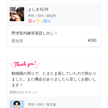
よしき4129
男性
/
30代
/
愛知県
sentiment_satisfied
sentiment_neutral
sentiment_dissatisfied
4
0
0
野球室内練習場貸し出し！
¥200
愛知県
動物園の周りで、たまたま探していたので助かり
ました。また機会がありましたら宜しくお願いし
ます！
依頼されたチケット
男性
/
40代
/
東京都