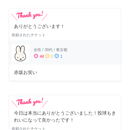
ありがとうございます！
依頼されたチケット
女性
/
30代
/
東京都
sentiment_satisfied
sentiment_neutral
sentiment_dissatisfied
44
0
1
赤坂お笑い
今日は本当にありがとうございました！投球もき
れいになって良かったです！
依頼されたチケット