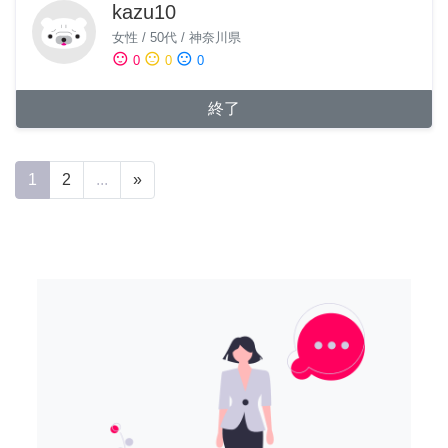
kazu10
女性
/
50代
/
神奈川県
sentiment_satisfied
sentiment_neutral
sentiment_dissatisfied
0
0
0
終了
1
2
...
»