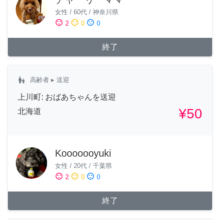
女性
/
60代
/
神奈川県
sentiment_satisfied
sentiment_neutral
sentiment_dissatisfied
2
0
0
終了
escalator_warning
高齢者
▸ 送迎
上川町: おばあちゃんを送迎
¥50
北海道
Kooooooyuki
女性
/
20代
/
千葉県
sentiment_satisfied
sentiment_neutral
sentiment_dissatisfied
2
0
0
終了