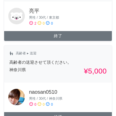
亮平
男性
/
30代
/
東京都
sentiment_satisfied
sentiment_neutral
sentiment_dissatisfied
2
0
0
終了
escalator_warning
高齢者
▸ 送迎
高齢者の送迎させて頂ください。
¥5,000
神奈川県
naosan0510
男性
/
30代
/
神奈川県
sentiment_satisfied
sentiment_neutral
sentiment_dissatisfied
0
0
0