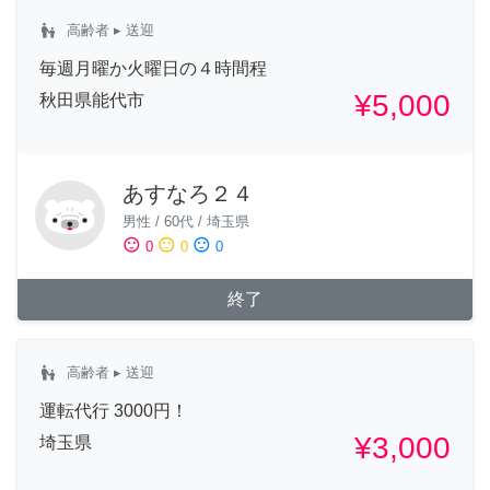
escalator_warning
高齢者
▸ 送迎
毎週月曜か火曜日の４時間程
¥5,000
秋田県能代市
あすなろ２４
男性
/
60代
/
埼玉県
sentiment_satisfied
sentiment_neutral
sentiment_dissatisfied
0
0
0
終了
escalator_warning
高齢者
▸ 送迎
運転代行 3000円！
¥3,000
埼玉県