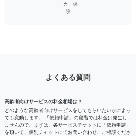
ーカー保
険
よくある質問
高齢者向けサービスの料金相場は？
どのような高齢者向けサービスをしてもらいたいかによっ
ても変動します。 「依頼申請」の段階では料金は発生し
ませんので、まずは、各サービスチケットに「依頼申請」
を頂いて、個別チャットにてお問い合わせ、ご相談くださ