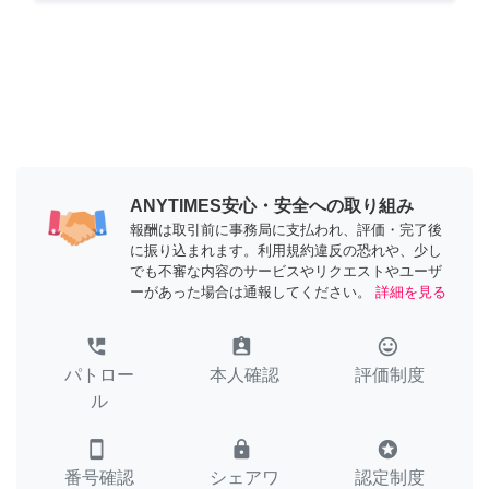
ANYTIMES安心・安全への取り組み
報酬は取引前に事務局に支払われ、評価・完了後
に振り込まれます。利用規約違反の恐れや、少し
でも不審な内容のサービスやリクエストやユーザ
ーがあった場合は通報してください。
詳細を見る
perm_phone_msg
assignment_ind
tag_faces
パトロー
本人確認
評価制度
ル
smartphone
lock
stars
番号確認
シェアワ
認定制度