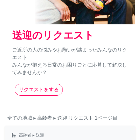
送迎のリクエスト
ご近所の人の悩みやお願いが詰まったみんなのリク
エスト
みんなが抱える日常のお困りごとに応募して解決し
てみませんか？
リクエストをする
全ての地域
▸ 高齢者
▸ 送迎
リクエスト
1ページ目
escalator_warning
高齢者
▸ 送迎