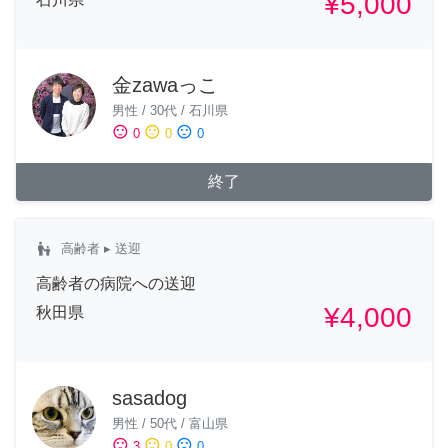
¥5,000
金zawaっこ
男性
/
30代
/
石川県
sentiment_satisfied
sentiment_neutral
sentiment_dissatisfied
0
0
0
終了
escalator_warning
高齢者
▸ 送迎
高齢者の病院への送迎
¥4,000
秋田県
sasadog
男性
/
50代
/
富山県
sentiment_satisfied
sentiment_neutral
sentiment_dissatisfied
3
0
0