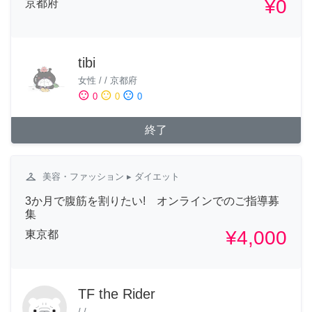
¥0
京都府
tibi
女性
/
/
京都府
sentiment_satisfied
sentiment_neutral
sentiment_dissatisfied
0
0
0
終了
checkroom
美容・ファッション
▸ ダイエット
3か月で腹筋を割りたい! オンラインでのご指導募
集
¥4,000
東京都
TF the Rider
/
/