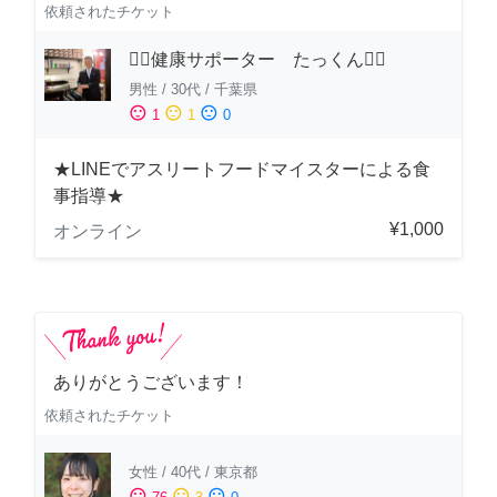
依頼されたチケット
🏋️‍♂️健康サポーター たっくん🏋️‍♂️
男性
/
30代
/
千葉県
sentiment_satisfied
sentiment_neutral
sentiment_dissatisfied
1
1
0
★LINEでアスリートフードマイスターによる食
事指導★
¥1,000
オンライン
ありがとうございます！
依頼されたチケット
女性
/
40代
/
東京都
sentiment_satisfied
sentiment_neutral
sentiment_dissatisfied