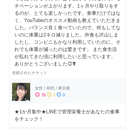
チベーションが上がります。1ヶ月やり取りをす
るのが、とても楽しかったです。食事だけではな
く、YouTubeのオススメ動画も教えていただきま
した。バランス良く食べていたので、何もしてな
いのに体重は2キロ減りました。外食も沢山しま
したし、コンビニもかなり利用していたのに、そ
れでも体重が減ったのは驚きです。 また食生活
が乱れてきた頃に利用したいと思っています。
ありがとうございました😊❣️
依頼されたチケット
女性
/
40代
/
東京都
sentiment_satisfied
sentiment_neutral
sentiment_dissatisfied
76
3
0
★1か月集中★LINEで管理栄養士があなたの食事
をチェック！