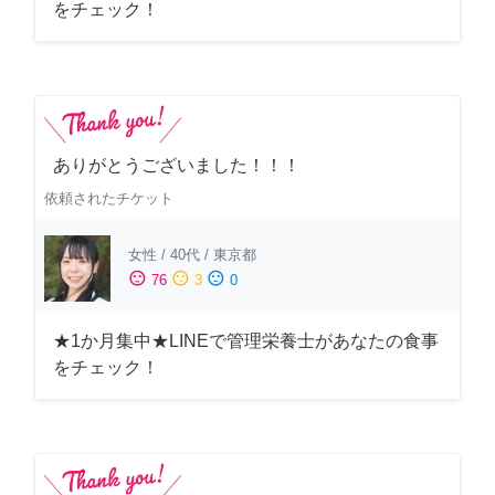
をチェック！
ありがとうございました！！！
依頼されたチケット
女性
/
40代
/
東京都
sentiment_satisfied
sentiment_neutral
sentiment_dissatisfied
76
3
0
★1か月集中★LINEで管理栄養士があなたの食事
をチェック！