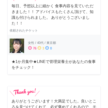
毎日、予想以上に細かく 食事内容を見ていただ
きました！！ アドバイスもたくさん頂けて、知
識も付けられました。 ありがとうございまし
た！！
依頼されたチケット
女性
/
40代
/
東京都
sentiment_satisfied
sentiment_neutral
sentiment_dissatisfied
76
3
0
★1か月集中★LINEで管理栄養士があなたの食事
をチェック！
ありがとうございます！大満足でした。良いとこ
ろを見つけてくれて、必ず褒めてくれるので、モ