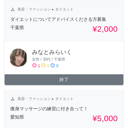
checkroom
美容・ファッション
▸ ダイエット
ダイエットについてアドバイスくださる方募集
¥2,000
千葉県
みなとみらいく
女性
/
30代
/
千葉県
sentiment_satisfied
sentiment_neutral
sentiment_dissatisfied
1
0
0
終了
checkroom
美容・ファッション
▸ ダイエット
痩身マッサージの練習に付き合って！
¥5,000
愛知県