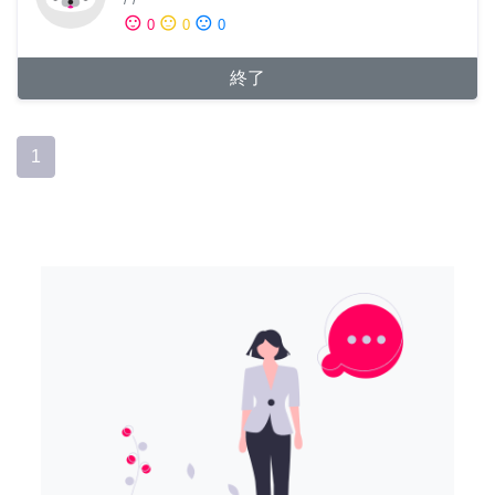
sentiment_satisfied
sentiment_neutral
sentiment_dissatisfied
0
0
0
終了
1