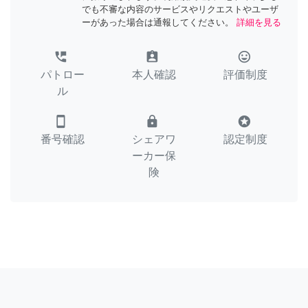
でも不審な内容のサービスやリクエストやユーザ
ーがあった場合は通報してください。
詳細を見る
perm_phone_msg
assignment_ind
tag_faces
パトロー
本人確認
評価制度
ル
smartphone
lock
stars
番号確認
シェアワ
認定制度
ーカー保
険