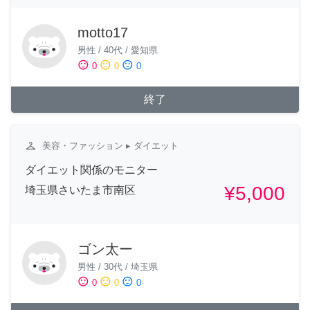
motto17
男性
/
40代
/
愛知県
sentiment_satisfied
sentiment_neutral
sentiment_dissatisfied
0
0
0
終了
checkroom
美容・ファッション
▸ ダイエット
ダイエット関係のモニター
¥5,000
埼玉県さいたま市南区
ゴン太ー
男性
/
30代
/
埼玉県
sentiment_satisfied
sentiment_neutral
sentiment_dissatisfied
0
0
0