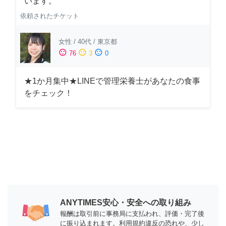
います。
依頼されたチケット
女性
/
40代
/
東京都
sentiment_satisfied
sentiment_neutral
sentiment_dissatisfied
76
3
0
★1か月集中★LINEで管理栄養士があなたの食事
をチェック！
ANYTIMES安心・安全への取り組み
報酬は取引前に事務局に支払われ、評価・完了後
に振り込まれます。利用規約違反の恐れや、少し