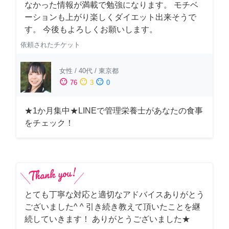
なかった情報が満載で勉強になります。 モチベ
ーションも上がり楽しくダイエット出来そうで
す。 今後もよろしくお願いします。
依頼されたチケット
女性
/
40代
/
東京都
sentiment_satisfied
sentiment_neutral
sentiment_dissatisfied
76
3
0
★1か月集中★LINEで管理栄養士があなたの食事
をチェック！
とても丁寧な対応と適切なアドバイスありがとう
ございました^ ^ 引き続き教えて頂いたことを継
続していきます！ ありがとうございました★