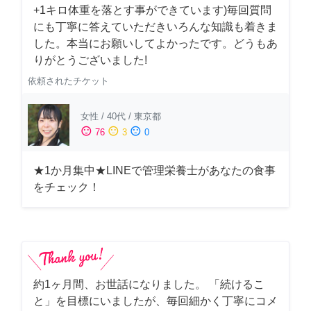
+1キロ体重を落とす事ができています)毎回質問
にも丁寧に答えていただきいろんな知識も着きま
した。本当にお願いしてよかったです。どうもあ
りがとうございました!
依頼されたチケット
女性
/
40代
/
東京都
sentiment_satisfied
sentiment_neutral
sentiment_dissatisfied
76
3
0
★1か月集中★LINEで管理栄養士があなたの食事
をチェック！
約1ヶ月間、お世話になりました。 「続けるこ
と」を目標にいましたが、毎回細かく丁寧にコメ