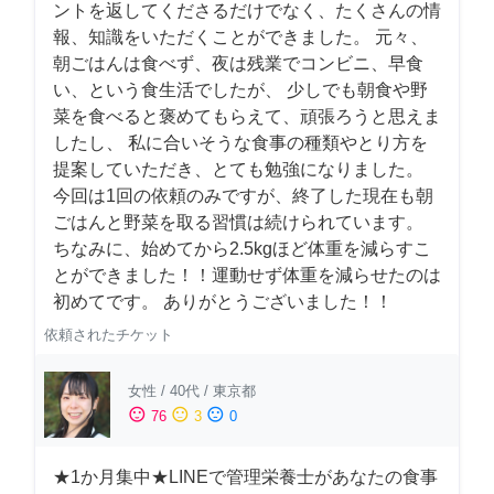
ントを返してくださるだけでなく、たくさんの情
報、知識をいただくことができました。 元々、
朝ごはんは食べず、夜は残業でコンビニ、早食
い、という食生活でしたが、 少しでも朝食や野
菜を食べると褒めてもらえて、頑張ろうと思えま
したし、 私に合いそうな食事の種類やとり方を
提案していただき、とても勉強になりました。
今回は1回の依頼のみですが、終了した現在も朝
ごはんと野菜を取る習慣は続けられています。
ちなみに、始めてから2.5kgほど体重を減らすこ
とができました！！運動せず体重を減らせたのは
初めてです。 ありがとうございました！！
依頼されたチケット
女性
/
40代
/
東京都
sentiment_satisfied
sentiment_neutral
sentiment_dissatisfied
76
3
0
★1か月集中★LINEで管理栄養士があなたの食事