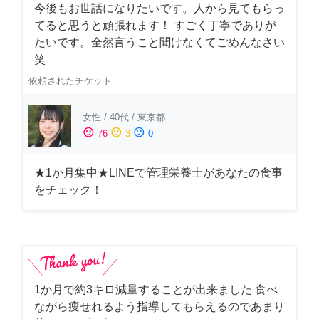
今後もお世話になりたいです。人から見てもらっ
てると思うと頑張れます！ すごく丁寧でありが
たいです。全然言うこと聞けなくてごめんなさい
笑
依頼されたチケット
女性
/
40代
/
東京都
sentiment_satisfied
sentiment_neutral
sentiment_dissatisfied
76
3
0
★1か月集中★LINEで管理栄養士があなたの食事
をチェック！
1か月で約3キロ減量することが出来ました 食べ
ながら痩せれるよう指導してもらえるのであまり