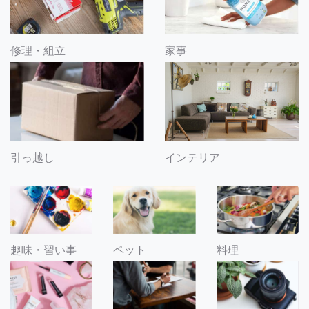
修理・組立
家事
引っ越し
インテリア
趣味・習い事
ペット
料理