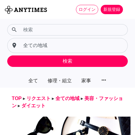
ログイン
新規登録
search
place
検索
more_horiz
全て
修理・組立
家事
TOP
▸
リクエスト
▸
全ての地域
▸
美容・ファッショ
ン
▸
ダイエット