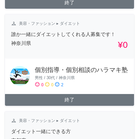
終了
checkroom
美容・ファッション
▸ ダイエット
誰か一緒にダイエットしてくれる人募集です！
¥0
神奈川県
個別指導・個別相談のハラマキ塾
男性
/
30代
/
神奈川県
sentiment_satisfied
sentiment_neutral
sentiment_dissatisfied
0
0
2
終了
checkroom
美容・ファッション
▸ ダイエット
ダイエット一緒にできる方