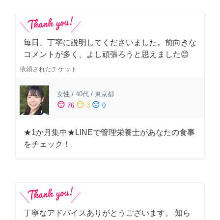
毎日、丁寧に説明してくださいました。前向きな
コメントが多く、よし頑張ろうと思えました😊
依頼されたチケット
女性
/
40代
/
東京都
sentiment_satisfied
sentiment_neutral
sentiment_dissatisfied
76
3
0
★1か月集中★LINEで管理栄養士があなたの食事
をチェック！
丁寧なアドバイスありがとうございます。 知ら