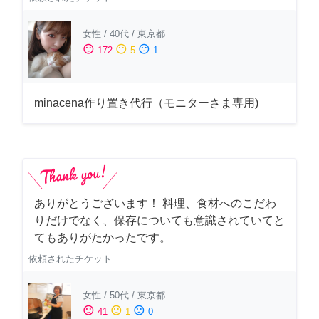
女性
/
40代
/
東京都
sentiment_satisfied
sentiment_neutral
sentiment_dissatisfied
172
5
1
minacena作り置き代行（モニターさま専用)
ありがとうございます！ 料理、食材へのこだわ
りだけでなく、保存についても意識されていてと
てもありがたかったです。
依頼されたチケット
女性
/
50代
/
東京都
sentiment_satisfied
sentiment_neutral
sentiment_dissatisfied
41
1
0