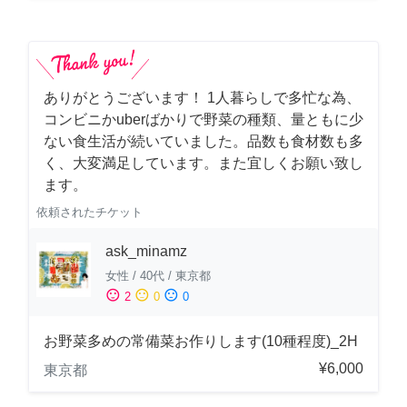
ありがとうございます！ 1人暮らしで多忙な為、
コンビニかuberばかりで野菜の種類、量ともに少
ない食生活が続いていました。品数も食材数も多
く、大変満足しています。また宜しくお願い致し
ます。
依頼されたチケット
ask_minamz
女性
/
40代
/
東京都
sentiment_satisfied
sentiment_neutral
sentiment_dissatisfied
2
0
0
お野菜多めの常備菜お作りします(10種程度)_2H
¥6,000
東京都