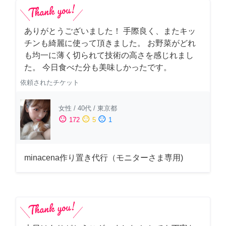
ありがとうございました！ 手際良く、またキッ
チンも綺麗に使って頂きました。 お野菜がどれ
も均一に薄く切られて技術の高さを感じれまし
た。 今日食べた分も美味しかったです。
依頼されたチケット
女性
/
40代
/
東京都
sentiment_satisfied
sentiment_neutral
sentiment_dissatisfied
172
5
1
minacena作り置き代行（モニターさま専用)