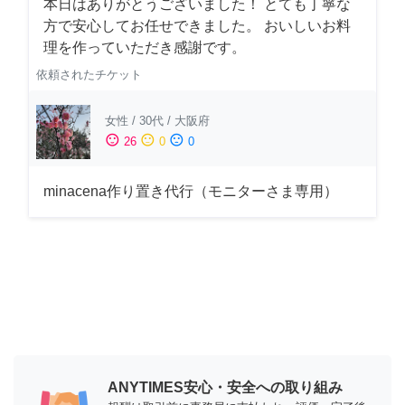
本日はありがとうございました！ とても丁寧な
方で安心してお任せできました。 おいしいお料
理を作っていただき感謝です。
依頼されたチケット
女性
/
30代
/
大阪府
sentiment_satisfied
sentiment_neutral
sentiment_dissatisfied
26
0
0
minacena作り置き代行（モニターさま専用）
ANYTIMES安心・安全への取り組み