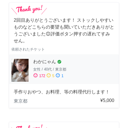
2回目ありがとうございます！ ストックしやすい
ものなどこちらの要望も聞いていただきありがと
うございました😊評価ボタン押すの遅れてすみ
せん。
依頼されたチケット
わかにゃん
check_circle
女性
/
40代
/
東京都
sentiment_satisfied
sentiment_neutral
sentiment_dissatisfied
172
5
1
手作りおやつ、お料理、等の料理代行します！
¥5,000
東京都