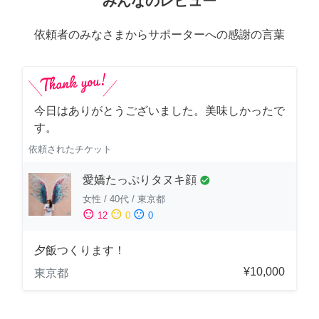
みんなのレビュー
依頼者のみなさまからサポーターへの感謝の言葉
今日はありがとうございました。美味しかったで
す。
依頼されたチケット
愛嬌たっぷりタヌキ顔
check_circle
女性
/
40代
/
東京都
sentiment_satisfied
sentiment_neutral
sentiment_dissatisfied
12
0
0
夕飯つくります！
¥10,000
東京都