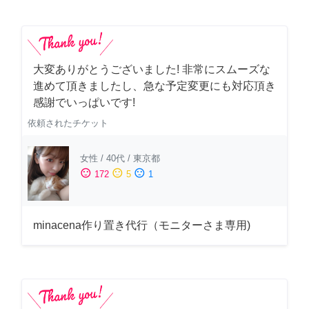
大変ありがとうございました! 非常にスムーズな
進めて頂きましたし、急な予定変更にも対応頂き
感謝でいっぱいです!
依頼されたチケット
女性
/
40代
/
東京都
sentiment_satisfied
sentiment_neutral
sentiment_dissatisfied
172
5
1
minacena作り置き代行（モニターさま専用)