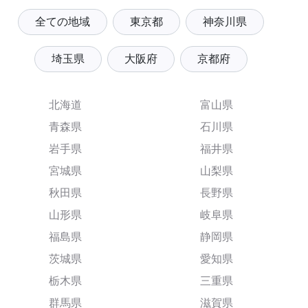
全ての地域
東京都
神奈川県
埼玉県
大阪府
京都府
北海道
富山県
青森県
石川県
岩手県
福井県
宮城県
山梨県
秋田県
長野県
山形県
岐阜県
福島県
静岡県
茨城県
愛知県
栃木県
三重県
群馬県
滋賀県