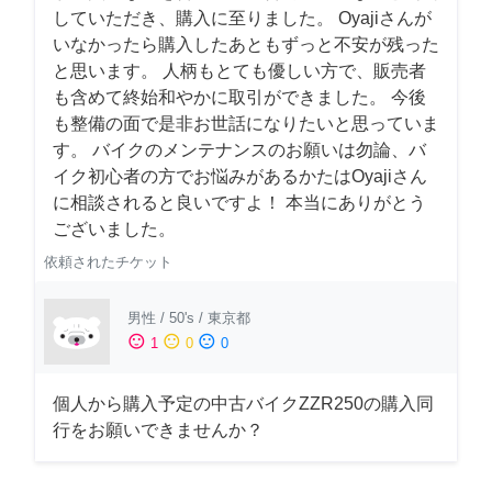
していただき、購入に至りました。 Oyajiさんが
いなかったら購入したあともずっと不安が残った
と思います。 人柄もとても優しい方で、販売者
も含めて終始和やかに取引ができました。 今後
も整備の面で是非お世話になりたいと思っていま
す。 バイクのメンテナンスのお願いは勿論、バ
イク初心者の方でお悩みがあるかたはOyajiさん
に相談されると良いですよ！ 本当にありがとう
ございました。
依頼されたチケット
男性
/
50's
/
東京都
sentiment_satisfied
sentiment_neutral
sentiment_dissatisfied
1
0
0
個人から購入予定の中古バイクZZR250の購入同
行をお願いできませんか？