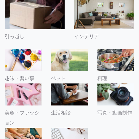
引っ越し
インテリア
趣味・習い事
ペット
料理
美容・ファッシ
生活相談
写真・動画制作
ョン