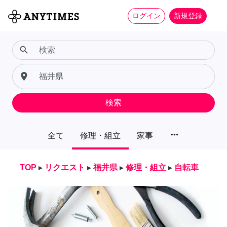
ログイン
新規登録
search
place
検索
more_horiz
全て
修理・組立
家事
TOP
▸
リクエスト
▸
福井県
▸
修理・組立
▸
自転車