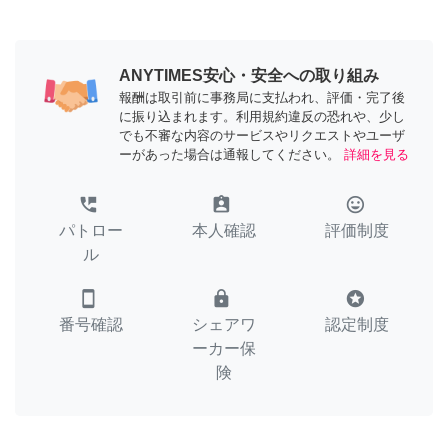
ANYTIMES安心・安全への取り組み
報酬は取引前に事務局に支払われ、評価・完了後
に振り込まれます。利用規約違反の恐れや、少し
でも不審な内容のサービスやリクエストやユーザ
ーがあった場合は通報してください。
詳細を見る
perm_phone_msg
assignment_ind
tag_faces
パトロー
本人確認
評価制度
ル
smartphone
lock
stars
番号確認
シェアワ
認定制度
ーカー保
険