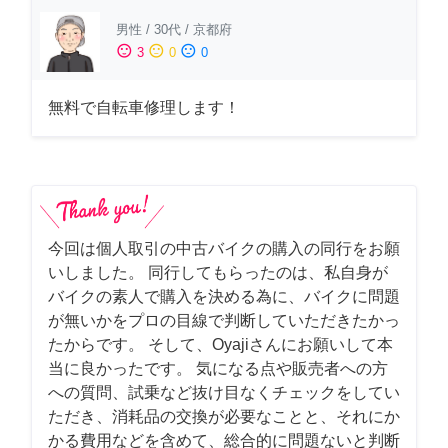
男性
/
30代
/
京都府
sentiment_satisfied
sentiment_neutral
sentiment_dissatisfied
3
0
0
無料で自転車修理します！
今回は個人取引の中古バイクの購入の同行をお願
いしました。 同行してもらったのは、私自身が
バイクの素人で購入を決める為に、バイクに問題
が無いかをプロの目線で判断していただきたかっ
たからです。 そして、Oyajiさんにお願いして本
当に良かったです。 気になる点や販売者への方
への質問、試乗など抜け目なくチェックをしてい
ただき、消耗品の交換が必要なことと、それにか
かる費用などを含めて、総合的に問題ないと判断