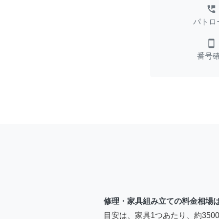
perm_phone_msg
パトロ
smartphone
番号
修理・家具組み立ての料金相場
目安は、家具1つあたり、約35