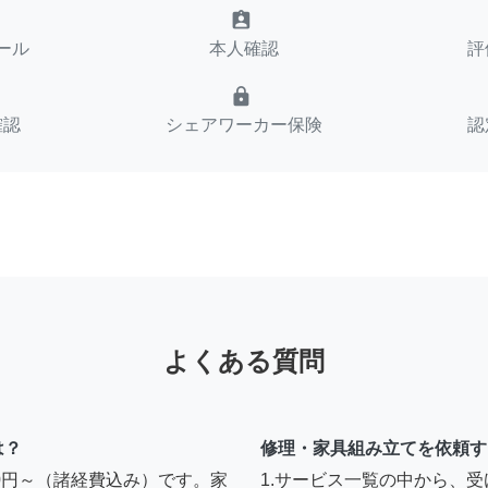
assignment_ind
ール
本人確認
評
lock
確認
シェアワーカー保険
認
よくある質問
は？
修理・家具組み立てを依頼す
00円～（諸経費込み）です。家
1.サービス一覧の中から、