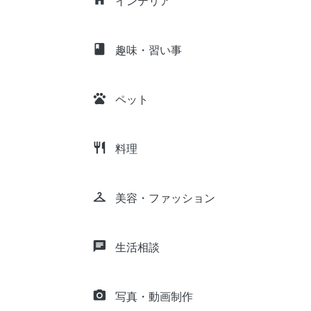
インテリア
class
趣味・習い事
pets
ペット
restaurant
料理
checkroom
美容・ファッション
chat
生活相談
camera_alt
写真・動画制作