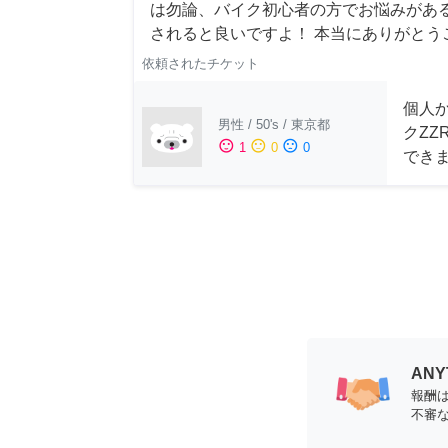
は勿論、バイク初心者の方でお悩みがあるか
されると良いですよ！ 本当にありがとう
依頼されたチケット
個人
男性
/
50's
/
東京都
クZZ
sentiment_satisfied
sentiment_neutral
sentiment_dissatisfied
1
0
0
でき
AN
報酬
不審