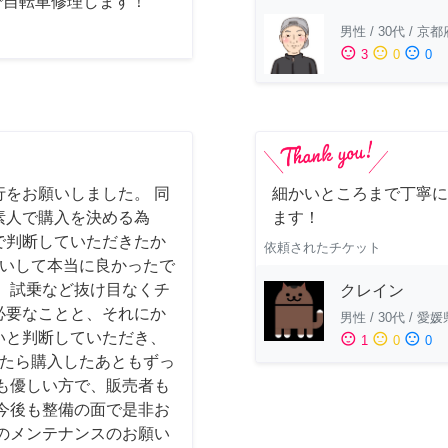
で自転車修理します！
男性
/
30代
/
京都
sentiment_satisfied
sentiment_neutral
sentiment_dissatisfied
3
0
0
をお願いしました。 同
細かいところまで丁寧に
素人で購入を決める為
ます！
で判断していただきたか
依頼されたチケット
お願いして本当に良かったで
、試乗など抜け目なくチ
クレイン
必要なことと、それにか
男性
/
30代
/
愛媛
いと判断していただき、
sentiment_satisfied
sentiment_neutral
sentiment_dissatisfied
1
0
0
かったら購入したあともずっ
も優しい方で、販売者も
今後も整備の面で是非お
のメンテナンスのお願い