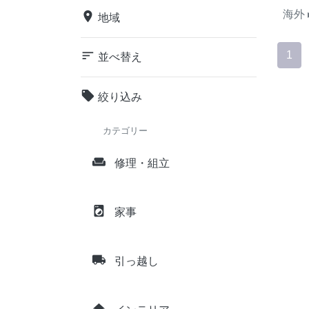
海外
place
地域
sort
1
並べ替え
local_offer
絞り込み
カテゴリー
weekend
修理・組立
local_laundry_service
家事
local_shipping
引っ越し
home