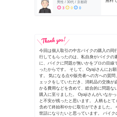
無料
男性
/
30代
/
京都府
sentiment_satisfied
sentiment_neutral
sentiment_dissatisfied
3
0
0
今回は個人取引の中古バイクの購入の同行
行してもらったのは、私自身がバイクの
に、バイクに問題が無いかをプロの目線
ったからです。 そして、Oyajiさんに
す。 気になる点や販売者への方への質問
ェックをしていただき、消耗品の交換が
かる費用などを含めて、総合的に問題な
購入に至りました。 Oyajiさんがいな
と不安が残ったと思います。 人柄もとて
含めて終始和やかに取引ができました。 
世話になりたいと思っています。 バイク