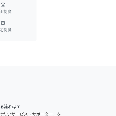
tag_faces
価制度
stars
定制度
る流れは？
受けたいサービス（サポーター）を