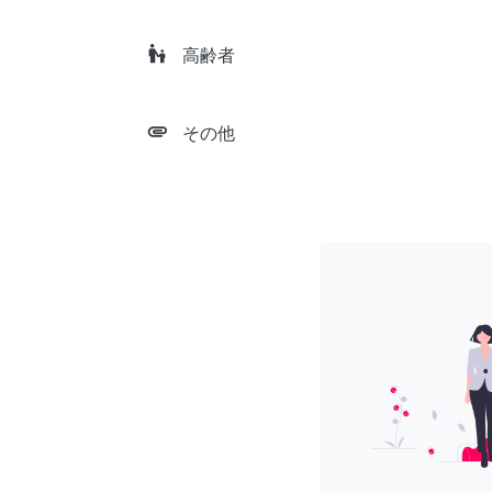
escalator_warning
高齢者
attachment
その他