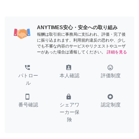
ANYTIMES安心・安全への取り組み
報酬は取引前に事務局に支払われ、評価・完了後
に振り込まれます。利用規約違反の恐れや、少し
でも不審な内容のサービスやリクエストやユーザ
ーがあった場合は通報してください。
詳細を見る
perm_phone_msg
assignment_ind
tag_faces
パトロー
本人確認
評価制度
ル
smartphone
lock
stars
番号確認
シェアワ
認定制度
ーカー保
険