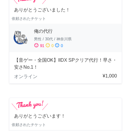
ありがとうございました！
依頼されたチケット
俺の代行
男性
/
30代
/
神奈川県
sentiment_satisfied
sentiment_neutral
sentiment_dissatisfied
91
0
0
【音ゲー・全国OK】IIDX SPクリア代行！早さ・
安さNo.1！
¥1,000
オンライン
ありがとうございます！
依頼されたチケット