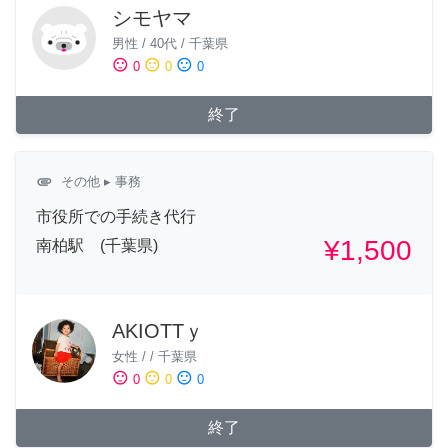
シモヤマ
男性
/
40代
/
千葉県
sentiment_satisfied
sentiment_neutral
sentiment_dissatisfied
0
0
0
終了
attachment
その他
▸ 事務
市役所での手続き代行
¥1,500
南柏駅 (千葉県)
AKIOTTｙ
女性
/
/
千葉県
sentiment_satisfied
sentiment_neutral
sentiment_dissatisfied
0
0
0
終了