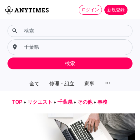
ログイン
新規登録
search
place
検索
more_horiz
全て
修理・組立
家事
TOP
▸
リクエスト
▸
千葉県
▸
その他
▸
事務