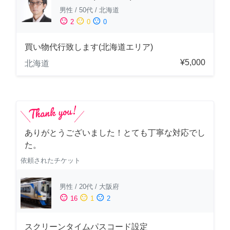
男性
/
50代
/
北海道
sentiment_satisfied
sentiment_neutral
sentiment_dissatisfied
2
0
0
買い物代行致します(北海道エリア)
¥5,000
北海道
ありがとうございました！とても丁寧な対応でし
た。
依頼されたチケット
男性
/
20代
/
大阪府
sentiment_satisfied
sentiment_neutral
sentiment_dissatisfied
16
1
2
スクリーンタイムパスコード設定