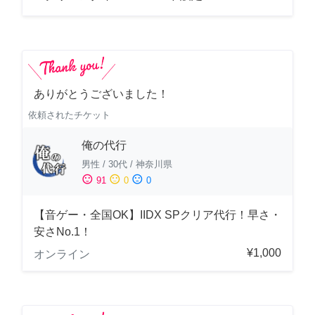
ありがとうございました！
依頼されたチケット
俺の代行
男性
/
30代
/
神奈川県
sentiment_satisfied
sentiment_neutral
sentiment_dissatisfied
91
0
0
【音ゲー・全国OK】IIDX SPクリア代行！早さ・
安さNo.1！
¥1,000
オンライン