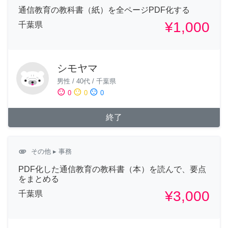
通信教育の教科書（紙）を全ページPDF化する
¥1,000
千葉県
シモヤマ
男性
/
40代
/
千葉県
sentiment_satisfied
sentiment_neutral
sentiment_dissatisfied
0
0
0
終了
attachment
その他
▸ 事務
PDF化した通信教育の教科書（本）を読んで、要点
をまとめる
¥3,000
千葉県