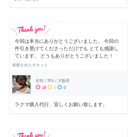
今回は本当にありがとうございました。 今回の
件引き受けてくださっただけでも とても感謝し
ています。 どうもありがとうございました！
依頼されたチケット
女性
/
30's
/
大阪府
sentiment_satisfied
sentiment_neutral
sentiment_dissatisfied
18
0
0
ラクマ購入代行、宜しくお願い致します。