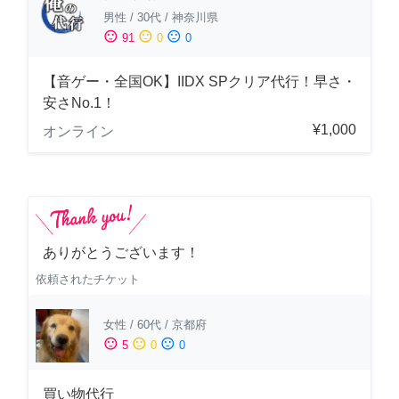
男性
/
30代
/
神奈川県
sentiment_satisfied
sentiment_neutral
sentiment_dissatisfied
91
0
0
【音ゲー・全国OK】IIDX SPクリア代行！早さ・
安さNo.1！
¥1,000
オンライン
ありがとうございます！
依頼されたチケット
女性
/
60代
/
京都府
sentiment_satisfied
sentiment_neutral
sentiment_dissatisfied
5
0
0
買い物代行