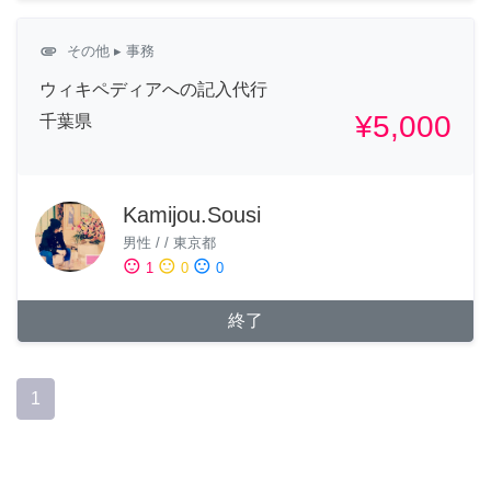
attachment
その他
▸ 事務
ウィキペディアへの記入代行
¥5,000
千葉県
Kamijou.Sousi
男性
/
/
東京都
sentiment_satisfied
sentiment_neutral
sentiment_dissatisfied
1
0
0
終了
1