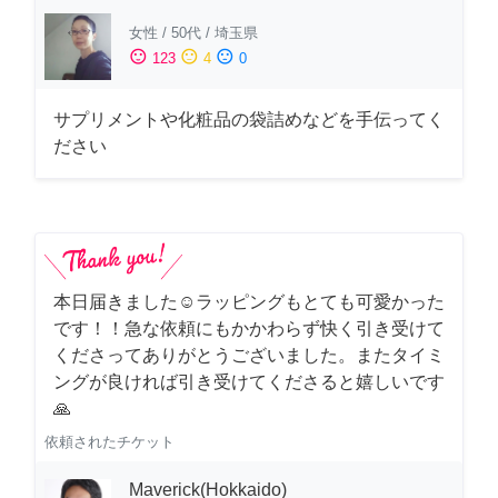
女性
/
50代
/
埼玉県
sentiment_satisfied
sentiment_neutral
sentiment_dissatisfied
123
4
0
サプリメントや化粧品の袋詰めなどを手伝ってく
ださい
本日届きました☺️ラッピングもとても可愛かった
です！！急な依頼にもかかわらず快く引き受けて
くださってありがとうございました。またタイミ
ングが良ければ引き受けてくださると嬉しいです
🙏
依頼されたチケット
Maverick(Hokkaido)