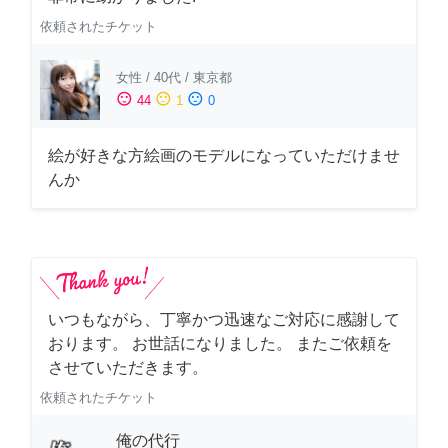
依頼されたチケット
女性
/
40代
/
東京都
sentiment_satisfied
sentiment_neutral
sentiment_dissatisfied
44
1
0
絵が好きな方絵画のモデルになっていただけませ
んか
いつもながら、丁寧かつ迅速なご対応に感謝して
おります。 お世話になりました。 またご依頼を
させていただきます。
依頼されたチケット
俺の代行