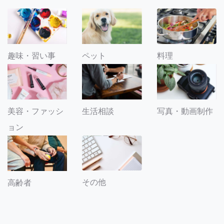
趣味・習い事
ペット
料理
美容・ファッシ
生活相談
写真・動画制作
ョン
その他
高齢者