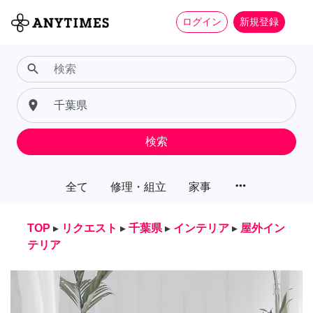
ログイン
新規登録
search
place
検索
more_horiz
全て
修理・組立
家事
TOP
▸
リクエスト
▸
千葉県
▸
インテリア
▸
屋外イン
テリア