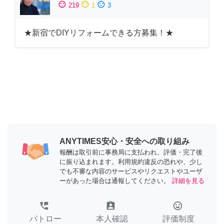
sentiment_satisfied
sentiment_neutral
sentiment_dissatisfied
219
1
3
★新宿でDIYリフォームできる方募集！★
ANYTIMES安心・安全への取り組み
報酬は取引前に事務局に支払われ、評価・完了後
に振り込まれます。利用規約違反の恐れや、少し
でも不審な内容のサービスやリクエストやユーザ
ーがあった場合は通報してください。
詳細を見る
perm_phone_msg
assignment_ind
tag_faces
パトロー
本人確認
評価制度