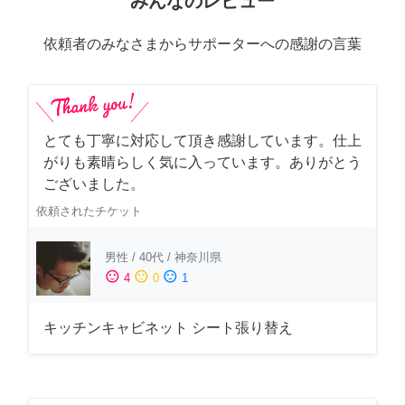
みんなのレビュー
依頼者のみなさまからサポーターへの感謝の言葉
とても丁寧に対応して頂き感謝しています。仕上
がりも素晴らしく気に入っています。ありがとう
ございました。
依頼されたチケット
男性
/
40代
/
神奈川県
sentiment_satisfied
sentiment_neutral
sentiment_dissatisfied
4
0
1
キッチンキャビネット シート張り替え