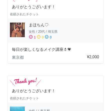
ありがとうございます！
依頼されたチケット
まほちん♡
女性
/
20代
/
埼玉県
sentiment_satisfied
sentiment_neutral
sentiment_dissatisfied
1
0
0
毎日が楽しくなるメイク講座💄💗
¥2,000
東京都
ありがとうございます！
依頼されたチケット
女性
/
/
東京都