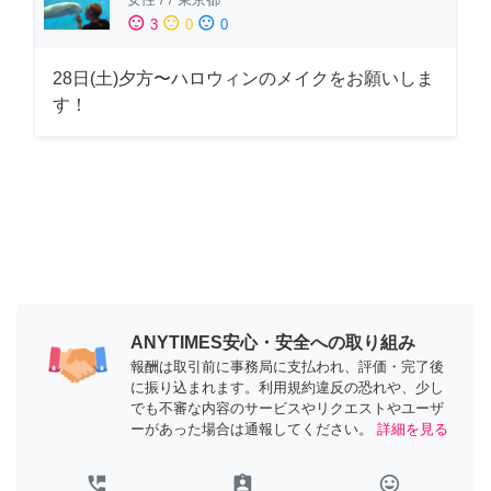
sentiment_satisfied
sentiment_neutral
sentiment_dissatisfied
3
0
0
28日(土)夕方〜ハロウィンのメイクをお願いしま
す！
ANYTIMES安心・安全への取り組み
報酬は取引前に事務局に支払われ、評価・完了後
に振り込まれます。利用規約違反の恐れや、少し
でも不審な内容のサービスやリクエストやユーザ
ーがあった場合は通報してください。
詳細を見る
perm_phone_msg
assignment_ind
tag_faces