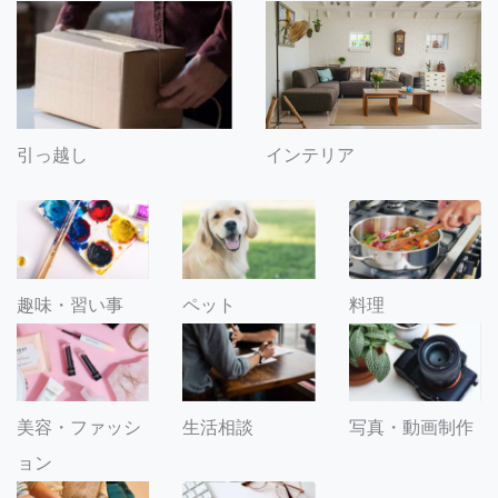
引っ越し
インテリア
趣味・習い事
ペット
料理
美容・ファッシ
生活相談
写真・動画制作
ョン