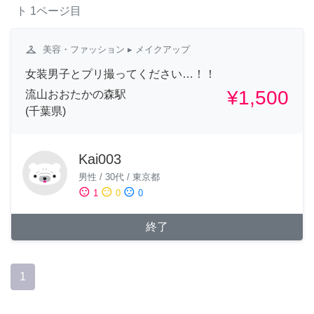
ト
1ページ目
checkroom
美容・ファッション
▸ メイクアップ
女装男子とプリ撮ってください…！！
¥1,500
流山おおたかの森駅
(千葉県)
Kai003
男性
/
30代
/
東京都
sentiment_satisfied
sentiment_neutral
sentiment_dissatisfied
1
0
0
終了
1