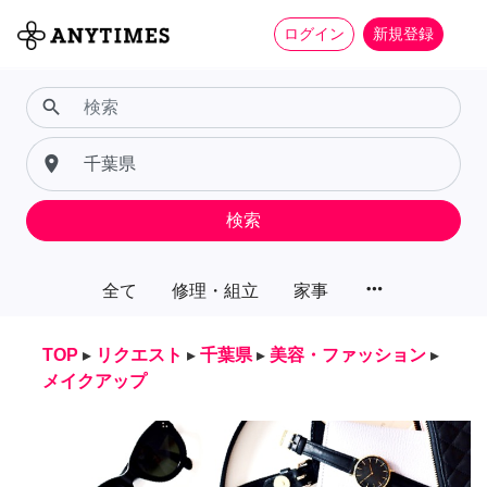
ログイン
新規登録
search
place
検索
more_horiz
全て
修理・組立
家事
TOP
▸
リクエスト
▸
千葉県
▸
美容・ファッション
▸
メイクアップ