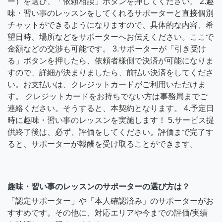
ー）を選び、「依頼相談」ボタンを押してください。 2.趣
味・習い事のレッスンをしてくれるサポーターと直接個別
チャットができるようになりますので、具体的な内容、希
望日時、場所などをサポーターへお伝えください。ここで
金額などの交渉も可能です。 3.サポーターが「引き受け
る」ボタンを押したら、依頼者様側で決済が可能になりま
すので、詳細が決まりましたら、前払い決済をしてくださ
い。お支払いは、クレジットカードがご利用いただけま
す。 クレジットカードをお持ちでない方は事務局までご
連絡ください。そうすると、本契約となります。 4.予定日
時に趣味・習い事のレッスンを実施します！ 5.サービス提
供終了後は、必ず、評価をしてください。評価まで完了す
ると、サポーターが報酬を受け取ることができます。
趣味・習い事のレッスンのサポーターの選び方は？
「認定サポーター」や「本人確認済み」のサポーターがお
すすめです。その他に、対応エリアや今までの評価/実績