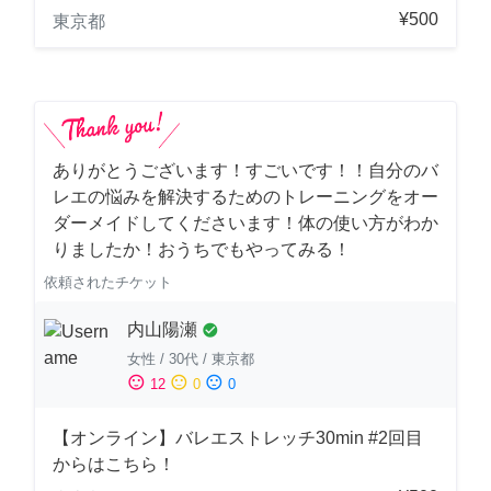
¥500
東京都
ありがとうございます！すごいです！！自分のバ
レエの悩みを解決するためのトレーニングをオー
ダーメイドしてくださいます！体の使い方がわか
りましたか！おうちでもやってみる！
依頼されたチケット
内山陽瀬
check_circle
女性
/
30代
/
東京都
sentiment_satisfied
sentiment_neutral
sentiment_dissatisfied
12
0
0
【オンライン】バレエストレッチ30min #2回目
からはこちら！