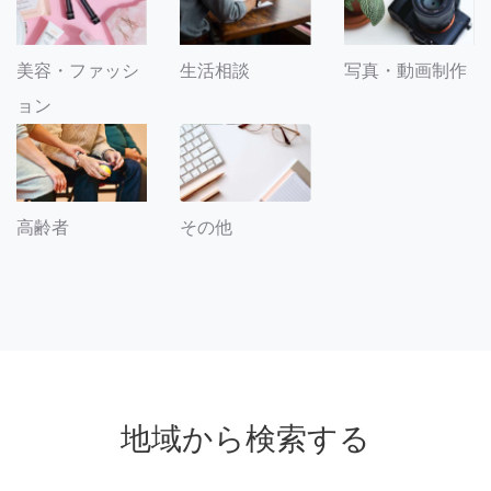
美容・ファッシ
生活相談
写真・動画制作
ョン
その他
高齢者
地域から検索する