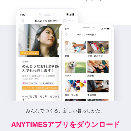
みんなでつくる、新しい暮らしかた。
ANYTIMESアプリをダウンロード