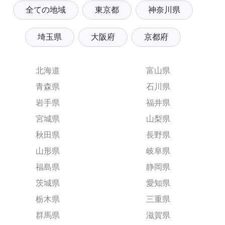
全ての地域
東京都
神奈川県
埼玉県
大阪府
京都府
北海道
富山県
青森県
石川県
岩手県
福井県
宮城県
山梨県
秋田県
長野県
山形県
岐阜県
福島県
静岡県
茨城県
愛知県
栃木県
三重県
群馬県
滋賀県