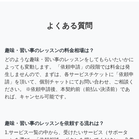
よくある質問
趣味・習い事のレッスンの料金相場は？
どのような趣味・習い事のレッスンをしてもらいたいかに
よっても変動します。 「依頼申請」の段階では料金は発
生しませんので、まずは、各サービスチケットに「依頼申
請」を頂いて、個別チャットにてお問い合わせ、ご相談く
ださい。 ※依頼申請後、本契約前（前払い決済前）であ
れば、キャンセル可能です。
趣味・習い事のレッスンを依頼する流れは？
1.サービス一覧の中から、受けたいサービス（サポータ