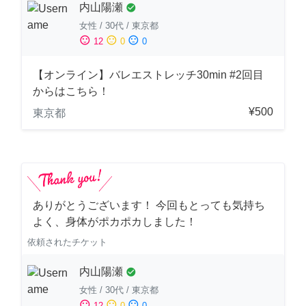
内山陽瀬
check_circle
女性
/
30代
/
東京都
sentiment_satisfied
sentiment_neutral
sentiment_dissatisfied
12
0
0
【オンライン】バレエストレッチ30min #2回目
からはこちら！
¥500
東京都
ありがとうございます！ 今回もとっても気持ち
よく、身体がポカポカしました！
依頼されたチケット
内山陽瀬
check_circle
女性
/
30代
/
東京都
sentiment_satisfied
sentiment_neutral
sentiment_dissatisfied
12
0
0