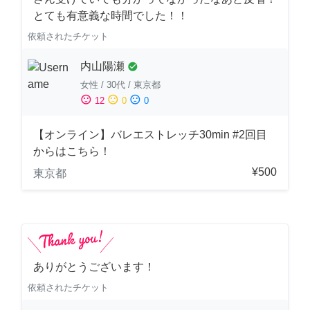
とても有意義な時間でした！！
依頼されたチケット
内山陽瀬
check_circle
女性
/
30代
/
東京都
sentiment_satisfied
sentiment_neutral
sentiment_dissatisfied
12
0
0
【オンライン】バレエストレッチ30min #2回目
からはこちら！
¥500
東京都
ありがとうございます！
依頼されたチケット