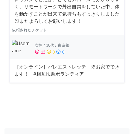
く、リモートワークで外出自粛をしていた中、体
を動かすことが出来て気持ちもすっきりしました
😊またよろしくお願いします！
依頼されたチケット
女性
/
30代
/
東京都
sentiment_satisfied
sentiment_neutral
sentiment_dissatisfied
12
0
0
［オンライン］バレエストレッチ ※お家ででき
ます！ #相互扶助ボランティア