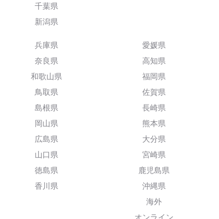
千葉県
新潟県
兵庫県
愛媛県
奈良県
高知県
和歌山県
福岡県
鳥取県
佐賀県
島根県
長崎県
岡山県
熊本県
広島県
大分県
山口県
宮崎県
徳島県
鹿児島県
香川県
沖縄県
海外
オンライン