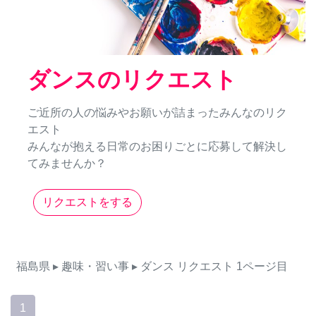
ダンスのリクエスト
ご近所の人の悩みやお願いが詰まったみんなのリク
エスト
みんなが抱える日常のお困りごとに応募して解決し
てみませんか？
リクエストをする
福島県
▸ 趣味・習い事
▸ ダンス
リクエスト
1ページ目
1