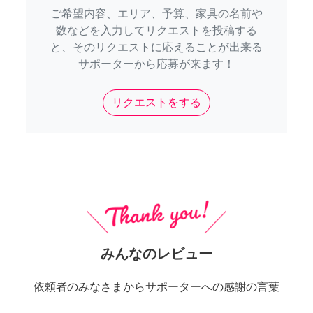
ご希望内容、エリア、予算、家具の名前や
数などを入力してリクエストを投稿する
と、そのリクエストに応えることが出来る
サポーターから応募が来ます！
リクエストをする
みんなのレビュー
依頼者のみなさまからサポーターへの感謝の言葉