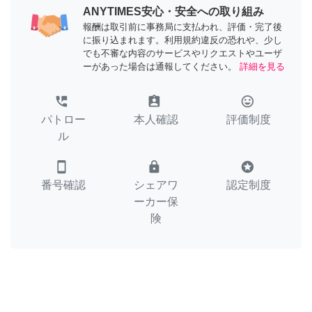
ANYTIMES安心・安全への取り組み
報酬は取引前に事務局に支払われ、評価・完了後
に振り込まれます。利用規約違反の恐れや、少し
でも不審な内容のサービスやリクエストやユーザ
ーがあった場合は通報してください。
詳細を見る
perm_phone_msg
assignment_ind
tag_faces
パトロー
本人確認
評価制度
ル
smartphone
lock
stars
番号確認
シェアワ
認定制度
ーカー保
険