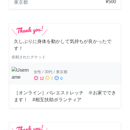
¥500
東京都
久しぶりに身体を動かして気持ちが良かったで
す！
依頼されたチケット
女性
/
30代
/
東京都
sentiment_satisfied
sentiment_neutral
sentiment_dissatisfied
12
0
0
［オンライン］バレエストレッチ ※お家ででき
ます！ #相互扶助ボランティア