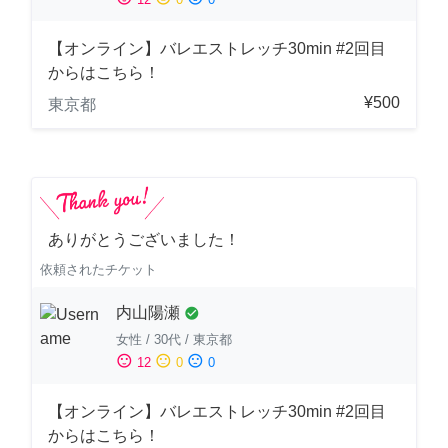
【オンライン】バレエストレッチ30min #2回目
からはこちら！
¥500
東京都
ありがとうございました！
依頼されたチケット
内山陽瀬
check_circle
女性
/
30代
/
東京都
sentiment_satisfied
sentiment_neutral
sentiment_dissatisfied
12
0
0
【オンライン】バレエストレッチ30min #2回目
からはこちら！