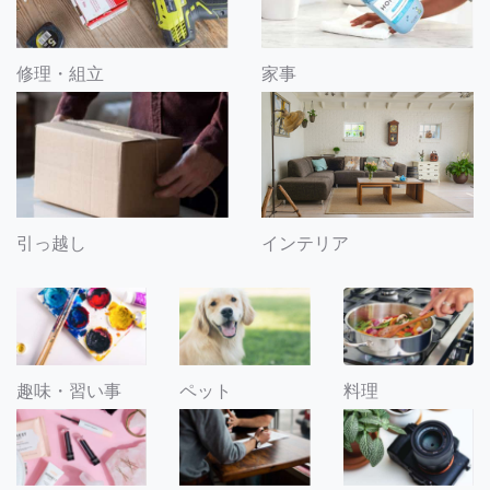
修理・組立
家事
引っ越し
インテリア
趣味・習い事
ペット
料理