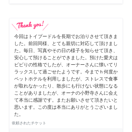
今回はトイプードルを長期でお泊りさせて頂きま
した。前回同様、とても親切に対応して頂けまし
た。毎日、写真やその日の様子を知らせて頂き、
安心して預けることができました。預けた愛犬は
ビビりの性格でしたが、オーナーさんに懐いてリ
ラックスして過ごせたようです。今までｈ何度か
ペットホテルを利用しましたが、ストレスで食事
が取れなかったり、散歩にも行けない状態になる
ことがありましたが、オーナの小野寺さんに会え
て本当に感謝です。またお願いさせて頂きたいと
思います。この度は本当にありがとうございまし
た。
依頼されたチケット