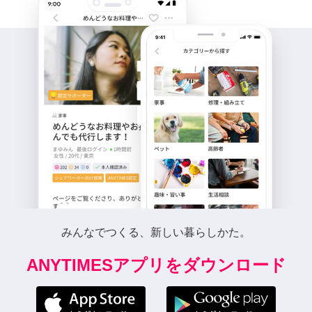
みんなでつくる、新しい暮らしかた。
ANYTIMESアプリをダウンロード