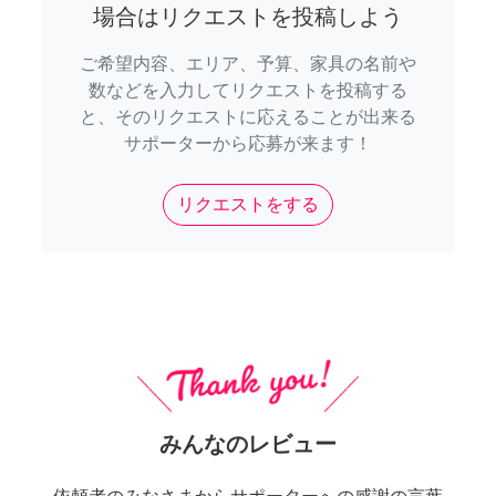
場合はリクエストを投稿しよう
ご希望内容、エリア、予算、家具の名前や
数などを入力してリクエストを投稿する
と、そのリクエストに応えることが出来る
サポーターから応募が来ます！
リクエストをする
みんなのレビュー