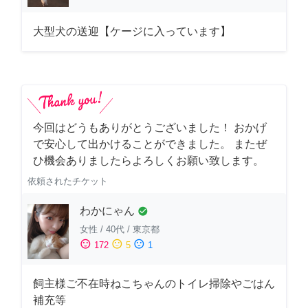
大型犬の送迎【ケージに入っています】
今回はどうもありがとうございました！ おかげ
で安心して出かけることができました。 またぜ
ひ機会ありましたらよろしくお願い致します。
依頼されたチケット
わかにゃん
check_circle
女性
/
40代
/
東京都
sentiment_satisfied
sentiment_neutral
sentiment_dissatisfied
172
5
1
飼主様ご不在時ねこちゃんのトイレ掃除やごはん
補充等