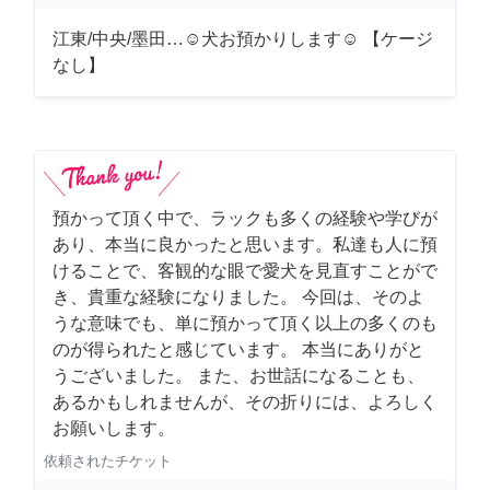
江東/中央/墨田…☺︎犬お預かりします☺︎ 【ケージ
なし】
預かって頂く中で、ラックも多くの経験や学びが
あり、本当に良かったと思います。私達も人に預
けることで、客観的な眼で愛犬を見直すことがで
き、貴重な経験になりました。 今回は、そのよ
うな意味でも、単に預かって頂く以上の多くのも
のが得られたと感じています。 本当にありがと
うございました。 また、お世話になることも、
あるかもしれませんが、その折りには、よろしく
お願いします。
依頼されたチケット