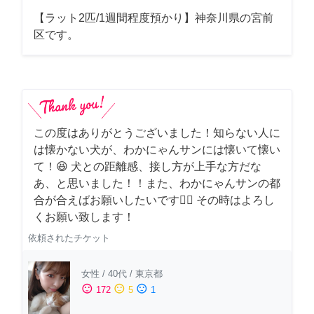
【ラット2匹/1週間程度預かり】神奈川県の宮前
区です。
この度はありがとうございました！知らない人に
は懐かない犬が、わかにゃんサンには懐いて懐い
て！😆 犬との距離感、接し方が上手な方だな
あ、と思いました！！また、わかにゃんサンの都
合が合えばお願いしたいです🙇‍♂️ その時はよろし
くお願い致します！
依頼されたチケット
女性
/
40代
/
東京都
sentiment_satisfied
sentiment_neutral
sentiment_dissatisfied
172
5
1