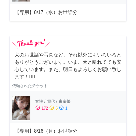
【専用】8/17（水）お世話分
犬のお世話や写真など、それ以外にもいろいろと
ありがとうございます。いま、犬と離れてても安
心しています。また、明日もよろしくお願い致し
ます！🙇‍♂️
依頼されたチケット
女性
/
40代
/
東京都
sentiment_satisfied
sentiment_neutral
sentiment_dissatisfied
172
5
1
【専用】8/16（月）お世話分