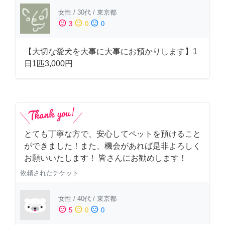
女性
/
30代
/
東京都
sentiment_satisfied
sentiment_neutral
sentiment_dissatisfied
3
0
0
【大切な愛犬を大事に大事にお預かりします】1
日1匹3,000円
とても丁寧な方で、安心してペットを預けること
ができました！また、機会があれば是非よろしく
お願いいたします！ 皆さんにお勧めします！
依頼されたチケット
女性
/
40代
/
東京都
sentiment_satisfied
sentiment_neutral
sentiment_dissatisfied
5
0
0