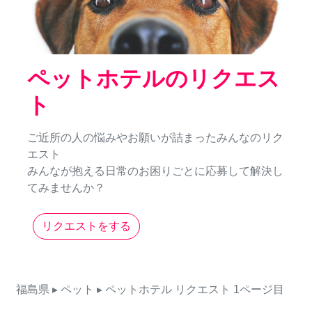
ペットホテルのリクエス
ト
ご近所の人の悩みやお願いが詰まったみんなのリク
エスト
みんなが抱える日常のお困りごとに応募して解決し
てみませんか？
リクエストをする
福島県
▸ ペット
▸ ペットホテル
リクエスト
1ページ目