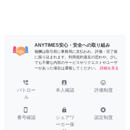
ANYTIMES安心・安全への取り組み
報酬は取引前に事務局に支払われ、評価・完了後
に振り込まれます。利用規約違反の恐れや、少し
でも不審な内容のサービスやリクエストやユーザ
ーがあった場合は通報してください。
詳細を見る
perm_phone_msg
assignment_ind
tag_faces
パトロー
本人確認
評価制度
ル
smartphone
lock
stars
番号確認
シェアワ
認定制度
ーカー保