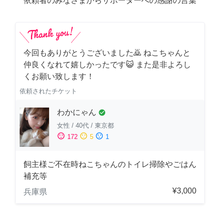
依頼者のみなさまからサポーターへの感謝の言葉
今回もありがとうございました🙇 ねこちゃんと
仲良くなれて嬉しかったです😺 また是非よろし
くお願い致します！
依頼されたチケット
わかにゃん
check_circle
女性
/
40代
/
東京都
sentiment_satisfied
sentiment_neutral
sentiment_dissatisfied
172
5
1
飼主様ご不在時ねこちゃんのトイレ掃除やごはん
補充等
¥3,000
兵庫県