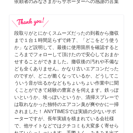
依頼者のみなさまからサポーターへの感謝の言葉
段取りがとにかくスムーズだったの到着から撤収
まで１台１時間足らずで終了、「どこをどう使う
か」など説明して、最後に使用箇所を確認すると
ころまでフォローして頂けたので安心しておまか
せすることができました。撤収後の汚れや不備な
ども全くありません。かなり古いエアコンだった
のですが、どこが脆くなっているか、どうしてこ
ういう音が出るかなどもちょいちょい作業中に聞
くことができて経験の豊富さを伺えます。鉄っぽ
いというか、埃っぽいというか、清掃スプレーで
は取れなかった独特のエアコン臭が爽やかに一掃
されました！ ANYTIMESでは実績の少ないサポ
ーターですが、長年実績を積まれている会社様
で、他サイトなどではクチコミも大変多く寄せら
れていらっしゃいます。手際よく、みるみる出て