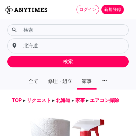
ログイン
新規登録
search
place
検索
more_horiz
全て
修理・組立
家事
TOP
▸
リクエスト
▸
北海道
▸
家事
▸
エアコン掃除