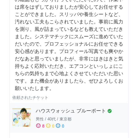
は席をはずしておりましたが安心してお任せする
ことができました。スリッパや養生シートなど、
汚れない工夫もこらされていました。事前に風力
を測り、風が詰まっているなども教えていただき
ました。システマチックにスムーズに進めていた
だいたので、プロフェッショナルにお任せできる
安心感があります。プロフィール写真でも爽やか
だなあと思っていましたが、非常にはきはきと気
持ちよく応対いただき、エアコンといっしょにこ
ちらの気持ちまで心地よくさせていただいた思い
です。また機会がありましたら、ぜひよろしくお
願いいたします。
依頼されたチケット
ハウスウォッシュ ブルーポート
check_circle
男性
/
40代
/
東京都
sentiment_satisfied
sentiment_neutral
sentiment_dissatisfied
8
0
0