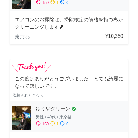
sentiment_satisfied
sentiment_neutral
sentiment_dissatisfied
150
1
0
エアコンのお掃除は、掃除検定の資格を持つ私が
クリーニングします🎵
¥10,350
東京都
この度はありがとうございました！とても綺麗に
なって嬉しいです。
依頼されたチケット
ゆうやクリーン
check_circle
男性
/
40代
/
東京都
sentiment_satisfied
sentiment_neutral
sentiment_dissatisfied
150
1
0