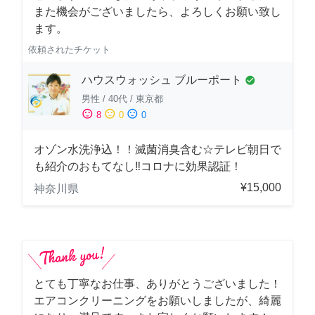
また機会がございましたら、よろしくお願い致し
ます。
依頼されたチケット
ハウスウォッシュ ブルーポート
check_circle
男性
/
40代
/
東京都
sentiment_satisfied
sentiment_neutral
sentiment_dissatisfied
8
0
0
オゾン水洗浄込！！滅菌消臭含む☆テレビ朝日で
も紹介のおもてなし‼コロナに効果認証！
¥15,000
神奈川県
とても丁寧なお仕事、ありがとうございました！
エアコンクリーニングをお願いしましたが、綺麗