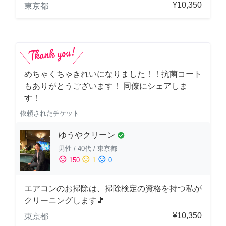
¥10,350
東京都
めちゃくちゃきれいになりました！！抗菌コート
もありがとうございます！ 同僚にシェアしま
す！
依頼されたチケット
ゆうやクリーン
check_circle
男性
/
40代
/
東京都
sentiment_satisfied
sentiment_neutral
sentiment_dissatisfied
150
1
0
エアコンのお掃除は、掃除検定の資格を持つ私が
クリーニングします🎵
¥10,350
東京都