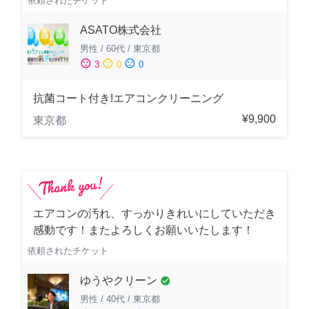
依頼されたチケット
ASATO株式会社
男性
/
60代
/
東京都
sentiment_satisfied
sentiment_neutral
sentiment_dissatisfied
3
0
0
抗菌コート付き!エアコンクリーニング
¥9,900
東京都
エアコンの汚れ、すっかりきれいにしていただき
感動です！またよろしくお願いいたします！
依頼されたチケット
ゆうやクリーン
check_circle
男性
/
40代
/
東京都