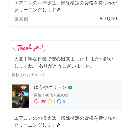
エアコンのお掃除は、掃除検定の資格を持つ私が
クリーニングします🎵
¥10,350
東京都
大変丁寧な作業で安心出来ました！ またお願い
しますね。 ありがとうございました。
依頼されたチケット
ゆうやクリーン
check_circle
男性
/
40代
/
東京都
sentiment_satisfied
sentiment_neutral
sentiment_dissatisfied
150
1
0
エアコンのお掃除は、掃除検定の資格を持つ私が
クリーニングします🎵