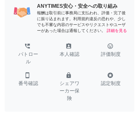
ANYTIMES安心・安全への取り組み
報酬は取引前に事務局に支払われ、評価・完了後
に振り込まれます。利用規約違反の恐れや、少し
でも不審な内容のサービスやリクエストやユーザ
ーがあった場合は通報してください。
詳細を見る
perm_phone_msg
assignment_ind
tag_faces
パトロー
本人確認
評価制度
ル
smartphone
lock
stars
番号確認
シェアワ
認定制度
ーカー保
険