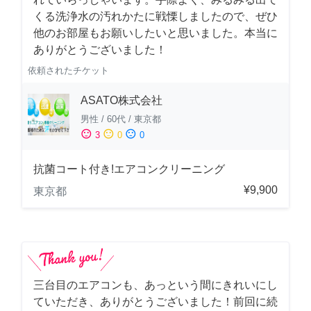
くる洗浄水の汚れかたに戦慄しましたので、ぜひ
他のお部屋もお願いしたいと思いました。本当に
ありがとうございました！
依頼されたチケット
ASATO株式会社
男性
/
60代
/
東京都
sentiment_satisfied
sentiment_neutral
sentiment_dissatisfied
3
0
0
抗菌コート付き!エアコンクリーニング
¥9,900
東京都
三台目のエアコンも、あっという間にきれいにし
ていただき、ありがとうございました！前回に続