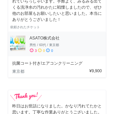
れていらっしゃいます。手際よく、みるみる出て
くる洗浄水の汚れかたに戦慄しましたので、ぜひ
他のお部屋もお願いしたいと思いました。本当に
ありがとうございました！
依頼されたチケット
ASATO株式会社
男性
/
60代
/
東京都
sentiment_satisfied
sentiment_neutral
sentiment_dissatisfied
3
0
0
抗菌コート付き!エアコンクリーニング
¥9,900
東京都
昨日はお世話になりました。かなり汚れてたかと
思います。丁寧な作業ありがとうございました。