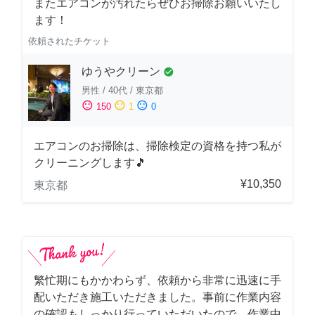
またエアコンが汚れたらぜひお掃除お願いいたし
ます！
依頼されたチケット
ゆうやクリーン
check_circle
男性
/
40代
/
東京都
sentiment_satisfied
sentiment_neutral
sentiment_dissatisfied
150
1
0
エアコンのお掃除は、掃除検定の資格を持つ私が
クリーニングします🎵
¥10,350
東京都
繁忙期にもかかわらず、依頼から非常に迅速に手
配いただき施工いただきました。事前に作業内容
の確認もしっかり行っていただいたので、作業中