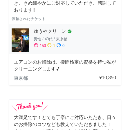
き、きめ細やかにご対応していただき、感謝して
おります‼️
依頼されたチケット
ゆうやクリーン
check_circle
男性
/
40代
/
東京都
sentiment_satisfied
sentiment_neutral
sentiment_dissatisfied
150
1
0
エアコンのお掃除は、掃除検定の資格を持つ私が
クリーニングします🎵
¥10,350
東京都
大満足です！とても丁寧にご対応いただき、日々
のお掃除のコツなども教えていただきました！