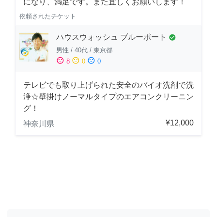
になり、満足です。また宜しくお願いします！
依頼されたチケット
ハウスウォッシュ ブルーポート
check_circle
男性
/
40代
/
東京都
sentiment_satisfied
sentiment_neutral
sentiment_dissatisfied
8
0
0
テレビでも取り上げられた安全のバイオ洗剤で洗
浄☆壁掛けノーマルタイプのエアコンクリーニン
グ！
¥12,000
神奈川県