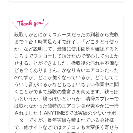
段取りがとにかくスムーズだったの到着から撤収
まで１台１時間足らずで終了、「どこをどう使う
か」など説明して、最後に使用箇所を確認すると
ころまでフォローして頂けたので安心しておまか
せすることができました。撤収後の汚れや不備な
ども全くありません。かなり古いエアコンだった
のですが、どこが脆くなっているか、どうしてこ
ういう音が出るかなどもちょいちょい作業中に聞
くことができて経験の豊富さを伺えます。鉄っぽ
いというか、埃っぽいというか、清掃スプレーで
は取れなかった独特のエアコン臭が爽やかに一掃
されました！ ANYTIMESでは実績の少ないサポ
ーターですが、長年実績を積まれている会社様
で、他サイトなどではクチコミも大変多く寄せら