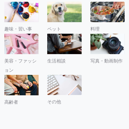
趣味・習い事
ペット
料理
美容・ファッシ
生活相談
写真・動画制作
ョン
その他
高齢者