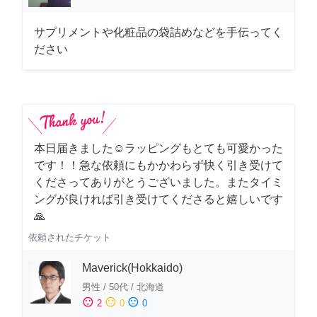
サプリメントや化粧品の袋詰めなどを手伝ってく
ださい
本日届きました☺️ラッピングもとても可愛かった
です！！急な依頼にもかかわらず快く引き受けて
くださってありがとうございました。またタイミ
ングが良ければ引き受けてくださると嬉しいです
🙏
依頼されたチケット
Maverick(Hokkaido)
男性
/
50代
/
北海道
sentiment_satisfied
sentiment_neutral
sentiment_dissatisfied
2
0
0