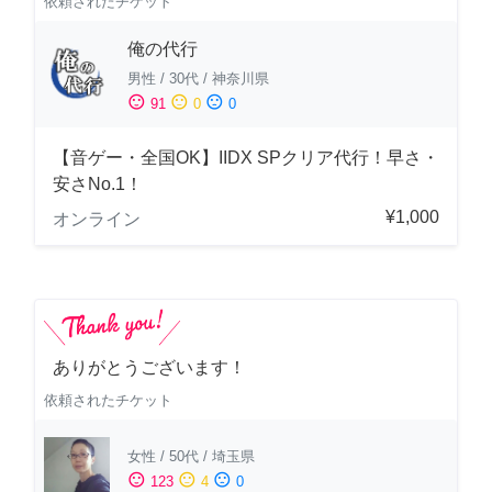
依頼されたチケット
俺の代行
男性
/
30代
/
神奈川県
sentiment_satisfied
sentiment_neutral
sentiment_dissatisfied
91
0
0
【音ゲー・全国OK】IIDX SPクリア代行！早さ・
安さNo.1！
¥1,000
オンライン
ありがとうございます！
依頼されたチケット
女性
/
50代
/
埼玉県
sentiment_satisfied
sentiment_neutral
sentiment_dissatisfied
123
4
0