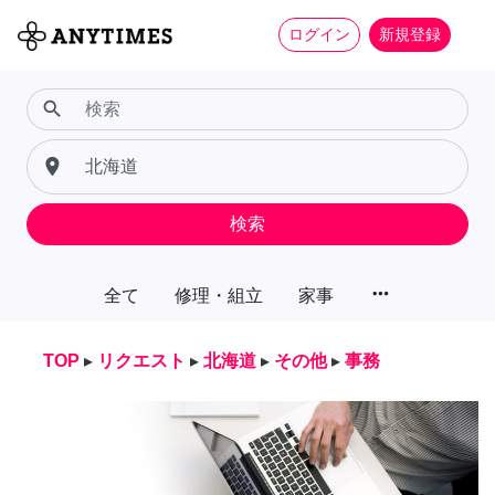
ログイン
新規登録
search
place
検索
more_horiz
全て
修理・組立
家事
TOP
▸
リクエスト
▸
北海道
▸
その他
▸
事務