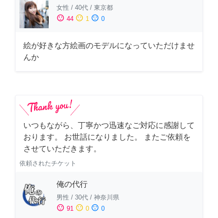
女性
/
40代
/
東京都
sentiment_satisfied
sentiment_neutral
sentiment_dissatisfied
44
1
0
絵が好きな方絵画のモデルになっていただけませ
んか
いつもながら、丁寧かつ迅速なご対応に感謝して
おります。 お世話になりました。 またご依頼を
させていただきます。
依頼されたチケット
俺の代行
男性
/
30代
/
神奈川県
sentiment_satisfied
sentiment_neutral
sentiment_dissatisfied
91
0
0