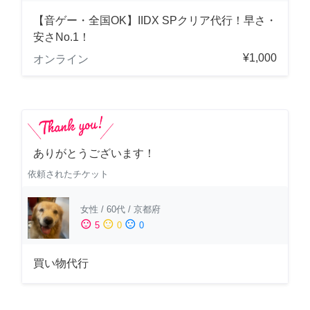
【音ゲー・全国OK】IIDX SPクリア代行！早さ・
安さNo.1！
¥1,000
オンライン
ありがとうございます！
依頼されたチケット
女性
/
60代
/
京都府
sentiment_satisfied
sentiment_neutral
sentiment_dissatisfied
5
0
0
買い物代行