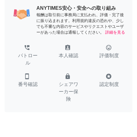
ANYTIMES安心・安全への取り組み
報酬は取引前に事務局に支払われ、評価・完了後
に振り込まれます。利用規約違反の恐れや、少し
でも不審な内容のサービスやリクエストやユーザ
ーがあった場合は通報してください。
詳細を見る
perm_phone_msg
assignment_ind
tag_faces
パトロー
本人確認
評価制度
ル
smartphone
lock
stars
番号確認
シェアワ
認定制度
ーカー保
険