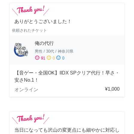
ありがとうございました！
依頼されたチケット
俺の代行
男性
/
30代
/
神奈川県
sentiment_satisfied
sentiment_neutral
sentiment_dissatisfied
91
0
0
【音ゲー・全国OK】IIDX SPクリア代行！早さ・
安さNo.1！
¥1,000
オンライン
当日になっても沢山の変更点にも細やかに対応し