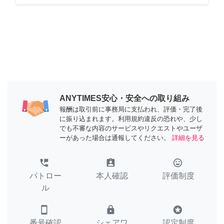
ANYTIMES安心・安全への取り組み
報酬は取引前に事務局に支払われ、評価・完了後
に振り込まれます。利用規約違反の恐れや、少し
でも不審な内容のサービスやリクエストやユーザ
ーがあった場合は通報してください。
詳細を見る
perm_phone_msg
assignment_ind
tag_faces
パトロー
本人確認
評価制度
ル
smartphone
lock
stars
番号確認
シェアワ
認定制度