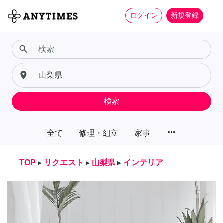
ログイン
新規登録
search
place
検索
more_horiz
全て
修理・組立
家事
TOP
▸
リクエスト
▸
山梨県
▸
インテリア