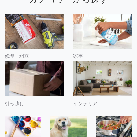
修理・組立
家事
引っ越し
インテリア