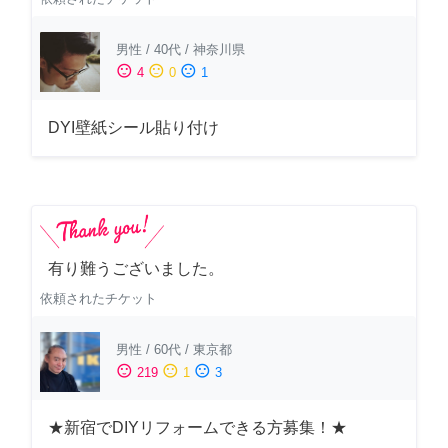
男性
/
40代
/
神奈川県
sentiment_satisfied
sentiment_neutral
sentiment_dissatisfied
4
0
1
DYI壁紙シール貼り付け
有り難うございました。
依頼されたチケット
男性
/
60代
/
東京都
sentiment_satisfied
sentiment_neutral
sentiment_dissatisfied
219
1
3
★新宿でDIYリフォームできる方募集！★