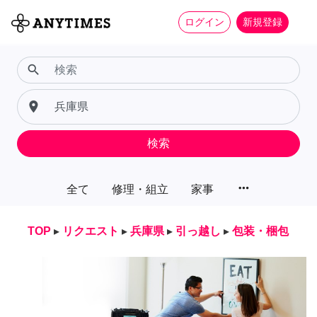
ログイン
新規登録
search
place
検索
more_horiz
全て
修理・組立
家事
TOP
▸
リクエスト
▸
兵庫県
▸
引っ越し
▸
包装・梱包