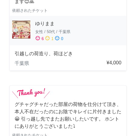
ます😊🙏
依頼されたチケット
ゆりまま
女性
/
50代
/
千葉県
sentiment_satisfied
sentiment_neutral
sentiment_dissatisfied
6
1
0
引越しの荷造り、荷ほどき
¥4,000
千葉県
グチャグチャだった部屋の荷物を仕分けて頂き、
本人不在だったのにお陰でキレイに片付きました
😀 引っ越し先でまたお願いしたいです。 ホント
にありがとうございました⤵
依頼されたチケット