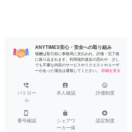
ANYTIMES安心・安全への取り組み
報酬は取引前に事務局に支払われ、評価・完了後
に振り込まれます。利用規約違反の恐れや、少し
でも不審な内容のサービスやリクエストやユーザ
ーがあった場合は通報してください。
詳細を見る
perm_phone_msg
assignment_ind
tag_faces
パトロー
本人確認
評価制度
ル
smartphone
lock
stars
番号確認
シェアワ
認定制度
ーカー保