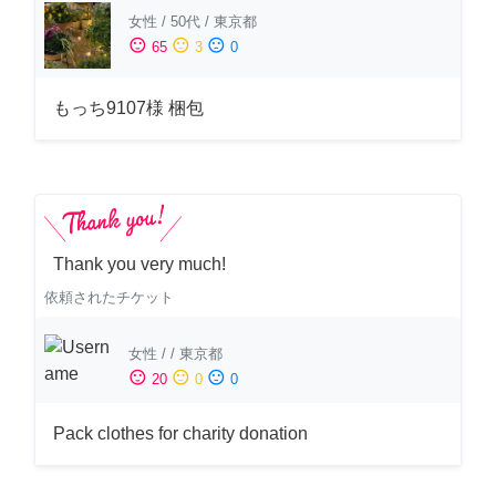
女性
/
50代
/
東京都
sentiment_satisfied
sentiment_neutral
sentiment_dissatisfied
65
3
0
もっち9107様 梱包
Thank you very much!
依頼されたチケット
女性
/
/
東京都
sentiment_satisfied
sentiment_neutral
sentiment_dissatisfied
20
0
0
Pack clothes for charity donation