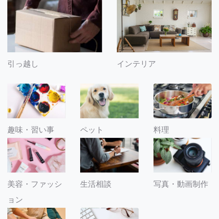
引っ越し
インテリア
趣味・習い事
ペット
料理
美容・ファッシ
生活相談
写真・動画制作
ョン