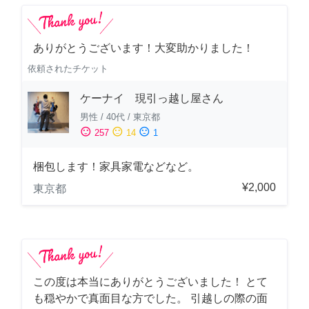
ありがとうございます！大変助かりました！
依頼されたチケット
ケーナイ 現引っ越し屋さん
男性
/
40代
/
東京都
sentiment_satisfied
sentiment_neutral
sentiment_dissatisfied
257
14
1
梱包します！家具家電などなど。
¥2,000
東京都
この度は本当にありがとうございました！ とて
も穏やかで真面目な方でした。 引越しの際の面