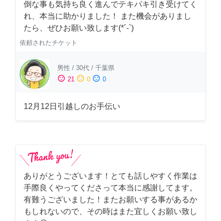
倒な事も気持ち良く進んでテキパキ引き受けてく
れ、本当に助かりました！ また機会がありまし
たら、ぜひお願い致します(*´-`)
依頼されたチケット
男性
/
30代
/
千葉県
sentiment_satisfied
sentiment_neutral
sentiment_dissatisfied
21
0
0
12月12日引越しのお手伝い
ありがとうございます！とても話しやすく作業は
手際良くやってくださって本当に感謝してます。
有難うございました！またお願いする事があるか
もしれないので、その時はまた宜しくお願い致し