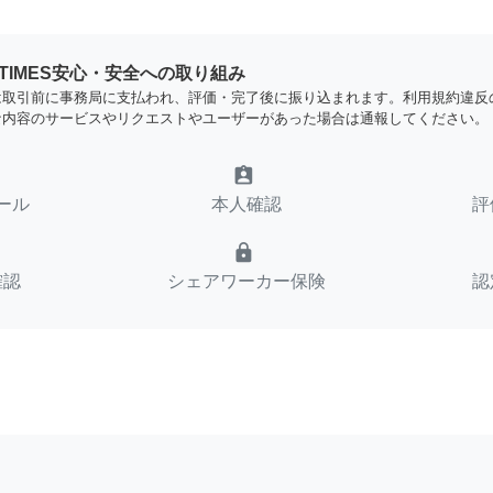
YTIMES安心・安全への取り組み
は取引前に事務局に支払われ、評価・完了後に振り込まれます。利用規約違反
な内容のサービスやリクエストやユーザーがあった場合は通報してください。
assignment_ind
ール
本人確認
評
lock
確認
シェアワーカー保険
認