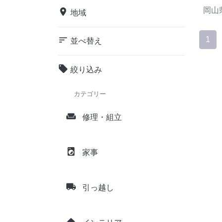
岡山
place
地域
sort
1
並べ替え
local_offer
絞り込み
カテゴリー
weekend
修理・組立
local_laundry_service
家事
local_shipping
引っ越し
home