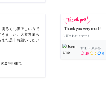
、明るく礼儀正しい方で
Thank you very much!
できました。大変素晴ら
依頼されたチケット
らまた是非お願いしたい
女性
/
/
東京都
sentiment_satisfied
sentiment_neutral
sentiment_dissatisfied
20
0
0
9107様 梱包