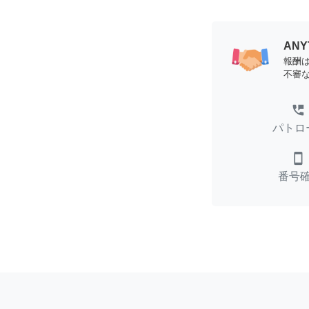
AN
報酬
不審
perm_phone_msg
パトロ
smartphone
番号