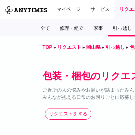
マイページ
サービス
リクエ
全て
修理・組立
家事
引っ越し
TOP
▸
リクエスト
▸
岡山県
▸
引っ越し
▸
包
包装・梱包のリクエ
ご近所の人の悩みやお願いが詰まったみん
みんなが抱える日常のお困りごとに応募し
リクエストをする