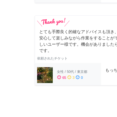
とても手際良く的確なアドバイスも頂き
安心して楽しみながら作業をすることが
しいユーザー様です。機会がありました
です。
依頼されたチケット
もっち
女性
/
50代
/
東京都
sentiment_satisfied
sentiment_neutral
sentiment_dissatisfied
65
3
0