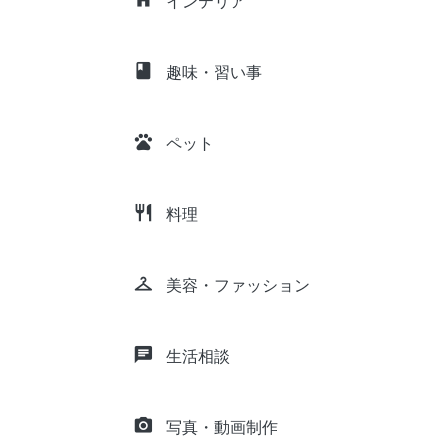
インテリア
class
趣味・習い事
pets
ペット
restaurant
料理
checkroom
美容・ファッション
chat
生活相談
camera_alt
写真・動画制作