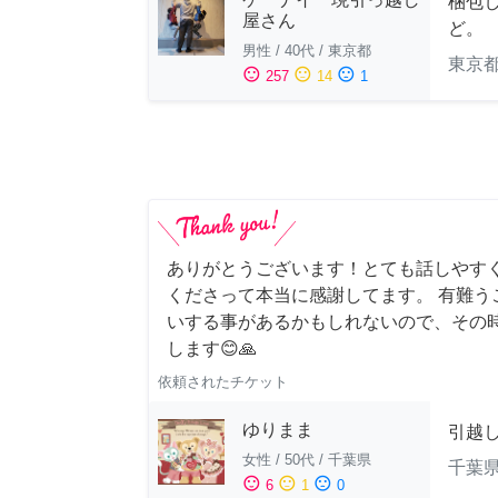
梱包
屋さん
ど。
男性
/
40代
/
東京都
東京
sentiment_satisfied
sentiment_neutral
sentiment_dissatisfied
257
14
1
ありがとうございます！とても話しやす
くださって本当に感謝してます。 有難う
いする事があるかもしれないので、その
します😊🙏
依頼されたチケット
ゆりまま
引越
女性
/
50代
/
千葉県
千葉
sentiment_satisfied
sentiment_neutral
sentiment_dissatisfied
6
1
0