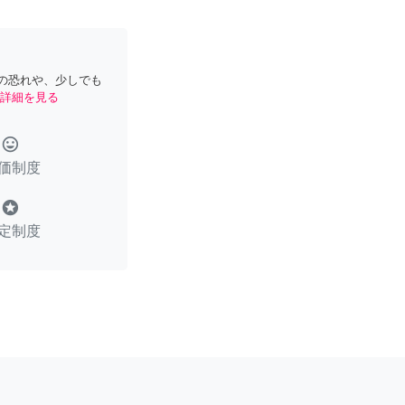
の恐れや、少しでも
詳細を見る
tag_faces
価制度
stars
定制度