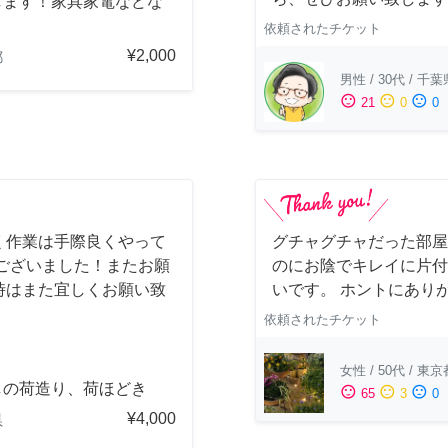
します！家具家電などな
依頼されたチケット
¥2,000
都
男性
/
30代
/
千葉
sentiment_satisfied
sentiment_neutral
sentiment_dissatisfied
21
0
0
く作業は手際良くやって
グチャグチャだった部屋
ございました！またお願
のにお陰でキレイに片付
時はまた宜しくお願い致
いです。 ホントにあり
依頼されたチケット
女性
/
50代
/
東京
しの荷造り、荷ほどき
sentiment_satisfied
sentiment_neutral
sentiment_dissatisfied
65
3
0
¥4,000
県