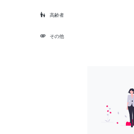
escalator_warning
高齢者
attachment
その他