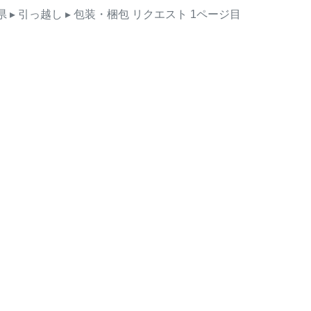
県
▸ 引っ越し
▸ 包装・梱包
リクエスト
1ページ目