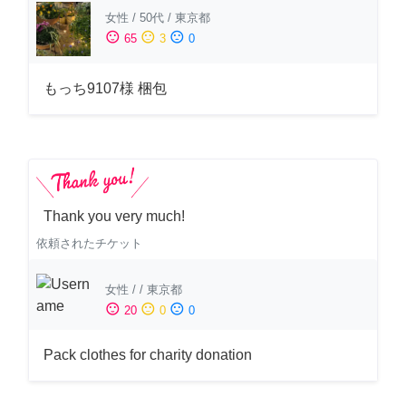
女性
/
50代
/
東京都
sentiment_satisfied
sentiment_neutral
sentiment_dissatisfied
65
3
0
もっち9107様 梱包
Thank you very much!
依頼されたチケット
女性
/
/
東京都
sentiment_satisfied
sentiment_neutral
sentiment_dissatisfied
20
0
0
Pack clothes for charity donation