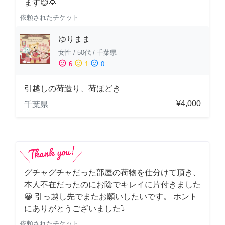
ます😊🙏
依頼されたチケット
ゆりまま
女性
/
50代
/
千葉県
sentiment_satisfied
sentiment_neutral
sentiment_dissatisfied
6
1
0
引越しの荷造り、荷ほどき
¥4,000
千葉県
グチャグチャだった部屋の荷物を仕分けて頂き、
本人不在だったのにお陰でキレイに片付きました
😀 引っ越し先でまたお願いしたいです。 ホント
にありがとうございました⤵
依頼されたチケット