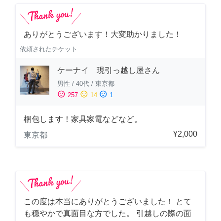
ありがとうございます！大変助かりました！
依頼されたチケット
ケーナイ 現引っ越し屋さん
男性
/
40代
/
東京都
sentiment_satisfied
sentiment_neutral
sentiment_dissatisfied
257
14
1
梱包します！家具家電などなど。
¥2,000
東京都
この度は本当にありがとうございました！ とて
も穏やかで真面目な方でした。 引越しの際の面