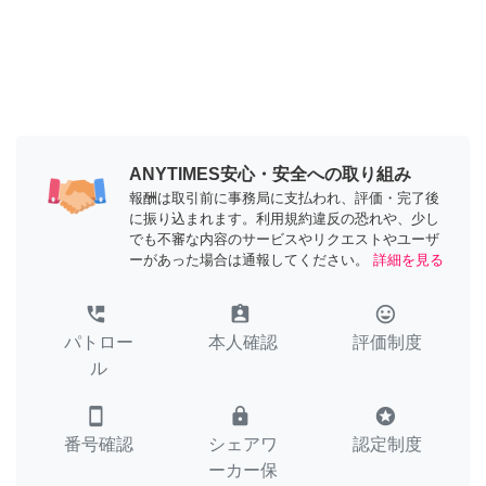
ANYTIMES安心・安全への取り組み
報酬は取引前に事務局に支払われ、評価・完了後
に振り込まれます。利用規約違反の恐れや、少し
でも不審な内容のサービスやリクエストやユーザ
ーがあった場合は通報してください。
詳細を見る
perm_phone_msg
assignment_ind
tag_faces
パトロー
本人確認
評価制度
ル
smartphone
lock
stars
番号確認
シェアワ
認定制度
ーカー保