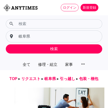
ログイン
新規登録
search
place
検索
more_horiz
全て
修理・組立
家事
TOP
▸
リクエスト
▸
岐阜県
▸
引っ越し
▸
包装・梱包