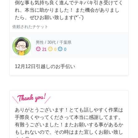
倒な事も気持ち良く進んでテキパキ引き受けてく
れ、本当に助かりました！ また機会がありまし
たら、ぜひお願い致します(*´-`)
依頼されたチケット
男性
/
30代
/
千葉県
sentiment_satisfied
sentiment_neutral
sentiment_dissatisfied
21
0
0
12月12日引越しのお手伝い
ありがとうございます！とても話しやすく作業は
手際良くやってくださって本当に感謝してます。
有難うございました！またお願いする事があるか
もしれないので、その時はまた宜しくお願い致し