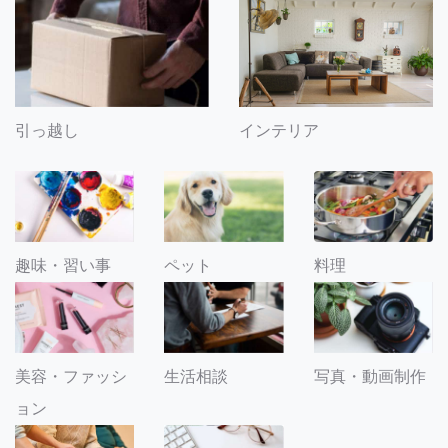
引っ越し
インテリア
趣味・習い事
ペット
料理
美容・ファッシ
生活相談
写真・動画制作
ョン