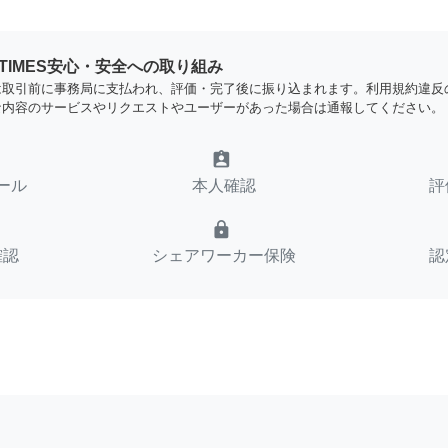
YTIMES安心・安全への取り組み
は取引前に事務局に支払われ、評価・完了後に振り込まれます。利用規約違反
な内容のサービスやリクエストやユーザーがあった場合は通報してください。
assignment_ind
ール
本人確認
評
lock
確認
シェアワーカー保険
認