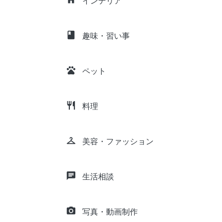
インテリア
class
趣味・習い事
pets
ペット
restaurant
料理
checkroom
美容・ファッション
chat
生活相談
camera_alt
写真・動画制作