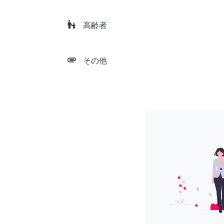
escalator_warning
高齢者
attachment
その他