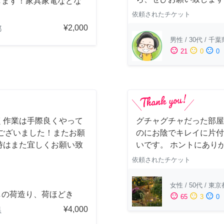
します！家具家電などな
依頼されたチケット
¥2,000
都
男性
/
30代
/
千葉
sentiment_satisfied
sentiment_neutral
sentiment_dissatisfied
21
0
0
く作業は手際良くやって
グチャグチャだった部屋
ございました！またお願
のにお陰でキレイに片付
時はまた宜しくお願い致
いです。 ホントにあり
依頼されたチケット
女性
/
50代
/
東京
しの荷造り、荷ほどき
sentiment_satisfied
sentiment_neutral
sentiment_dissatisfied
65
3
0
¥4,000
県