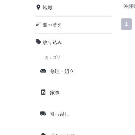
沖縄
place
地域
sort
1
並べ替え
local_offer
絞り込み
カテゴリー
weekend
修理・組立
local_laundry_service
家事
local_shipping
引っ越し
home