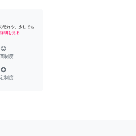
の恐れや、少しでも
詳細を見る
tag_faces
価制度
stars
定制度