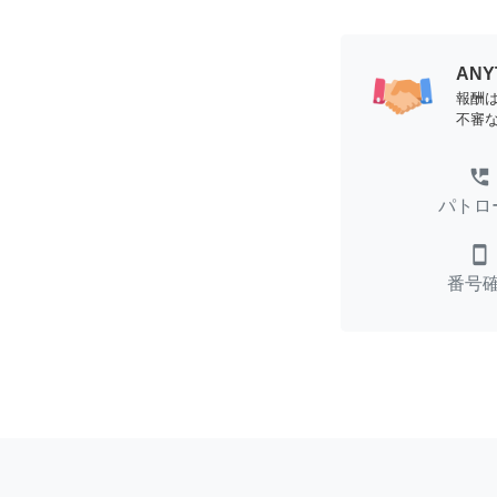
AN
報酬
不審
perm_phone_msg
パトロ
smartphone
番号