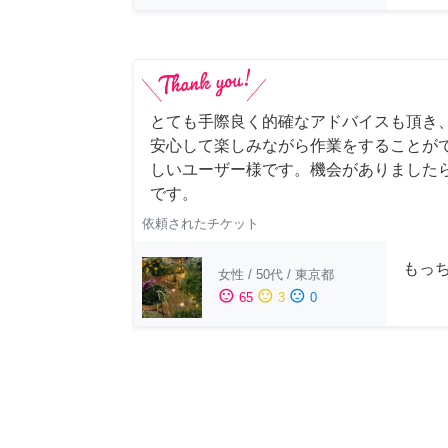
とても手際良く的確なアドバイスも頂き
安心して楽しみながら作業をすることが
しいユーザー様です。機会がありました
です。
依頼されたチケット
もっち
女性
/
50代
/
東京都
sentiment_satisfied
sentiment_neutral
sentiment_dissatisfied
65
3
0