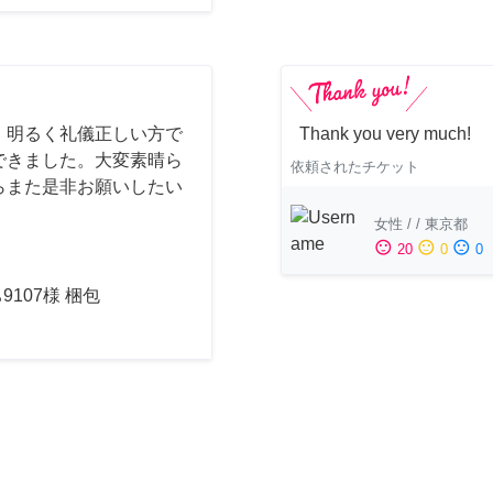
、明るく礼儀正しい方で
Thank you very much!
できました。大変素晴ら
依頼されたチケット
らまた是非お願いしたい
女性
/
/
東京都
sentiment_satisfied
sentiment_neutral
sentiment_dissatisfied
20
0
0
9107様 梱包