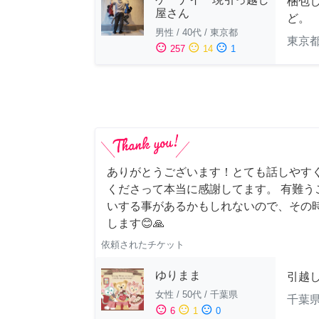
梱包
屋さん
ど。
男性
/
40代
/
東京都
東京
sentiment_satisfied
sentiment_neutral
sentiment_dissatisfied
257
14
1
ありがとうございます！とても話しやす
くださって本当に感謝してます。 有難う
いする事があるかもしれないので、その
します😊🙏
依頼されたチケット
ゆりまま
引越
女性
/
50代
/
千葉県
千葉
sentiment_satisfied
sentiment_neutral
sentiment_dissatisfied
6
1
0