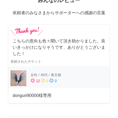
みんなのレビュー
依頼者のみなさまからサポーターへの感謝の言葉
こちらの意向も色々聞いて頂き助かりました。良
いきっかけになりそうです、ありがとうございま
した！
依頼されたチケット
女性
/
40代
/
東京都
sentiment_satisfied
sentiment_neutral
sentiment_dissatisfied
12
0
0
donguri90000様専用