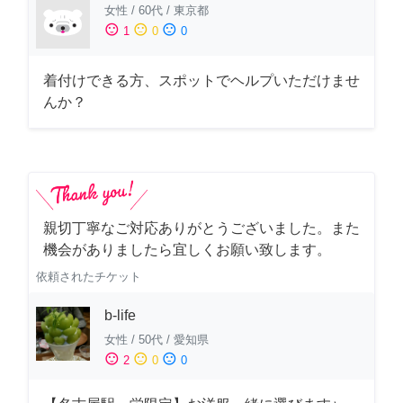
女性
/
60代
/
東京都
sentiment_satisfied
sentiment_neutral
sentiment_dissatisfied
1
0
0
着付けできる方、スポットでヘルプいただけませ
んか？
親切丁寧なご対応ありがとうございました。また
機会がありましたら宜しくお願い致します。
依頼されたチケット
b-life
女性
/
50代
/
愛知県
sentiment_satisfied
sentiment_neutral
sentiment_dissatisfied
2
0
0