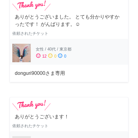
ありがとうございました。 とても分かりやすか
ったです！ がんばります。☺️
依頼されたチケット
女性
/
40代
/
東京都
sentiment_satisfied
sentiment_neutral
sentiment_dissatisfied
12
0
0
donguri90000さま専用
ありがとうございます！
依頼されたチケット