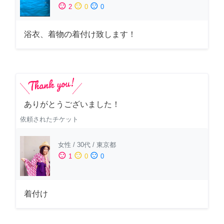
sentiment_satisfied
sentiment_neutral
sentiment_dissatisfied
2
0
0
浴衣、着物の着付け致します！
ありがとうございました！
依頼されたチケット
女性
/
30代
/
東京都
sentiment_satisfied
sentiment_neutral
sentiment_dissatisfied
1
0
0
着付け