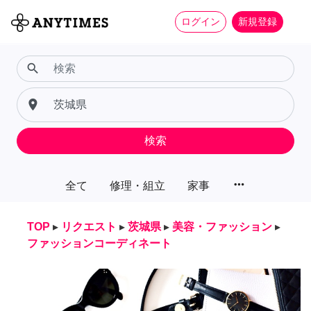
ログイン
新規登録
search
place
検索
more_horiz
全て
修理・組立
家事
TOP
▸
リクエスト
▸
茨城県
▸
美容・ファッション
▸
ファッションコーディネート