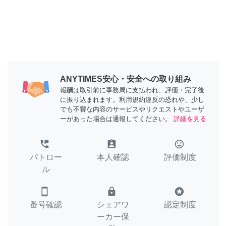
ANYTIMES安心・安全への取り組み
報酬は取引前に事務局に支払われ、評価・完了後
に振り込まれます。利用規約違反の恐れや、少し
でも不審な内容のサービスやリクエストやユーザ
ーがあった場合は通報してください。
詳細を見る
perm_phone_msg
assignment_ind
tag_faces
パトロー
本人確認
評価制度
ル
smartphone
lock
stars
番号確認
シェアワ
認定制度
ーカー保