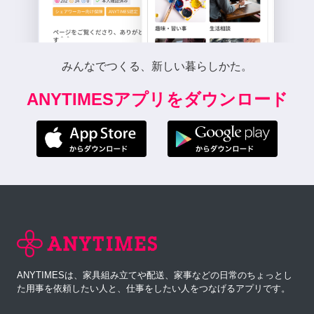
みんなでつくる、新しい暮らしかた。
ANYTIMESアプリをダウンロード
ANYTIMESは、家具組み立てや配送、家事などの日常のちょっとし
た用事を依頼したい人と、仕事をしたい人をつなげるアプリです。