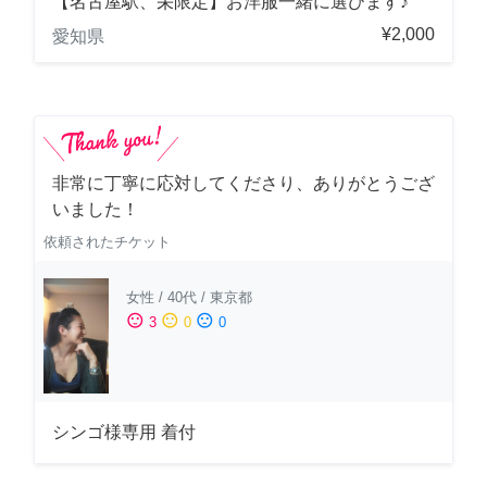
【名古屋駅、栄限定】お洋服一緒に選びます♪
¥2,000
愛知県
非常に丁寧に応対してくださり、ありがとうござ
いました！
依頼されたチケット
女性
/
40代
/
東京都
sentiment_satisfied
sentiment_neutral
sentiment_dissatisfied
3
0
0
シンゴ様専用 着付