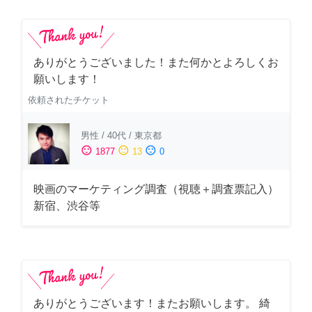
ありがとうございました！また何かとよろしくお
願いします！
依頼されたチケット
男性
/
40代
/
東京都
sentiment_satisfied
sentiment_neutral
sentiment_dissatisfied
1877
13
0
映画のマーケティング調査（視聴＋調査票記入）
新宿、渋谷等
ありがとうございます！またお願いします。 綺