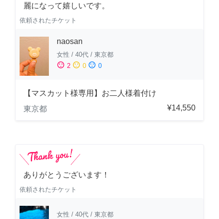
麗になって嬉しいです。
依頼されたチケット
naosan
女性
/
40代
/
東京都
sentiment_satisfied
sentiment_neutral
sentiment_dissatisfied
2
0
0
【マスカット様専用】お二人様着付け
¥14,550
東京都
ありがとうございます！
依頼されたチケット
女性
/
40代
/
東京都