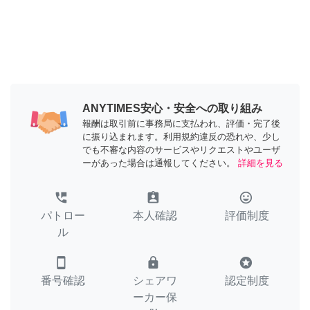
ANYTIMES安心・安全への取り組み
報酬は取引前に事務局に支払われ、評価・完了後
に振り込まれます。利用規約違反の恐れや、少し
でも不審な内容のサービスやリクエストやユーザ
ーがあった場合は通報してください。
詳細を見る
perm_phone_msg
assignment_ind
tag_faces
パトロー
本人確認
評価制度
ル
smartphone
lock
stars
番号確認
シェアワ
認定制度
ーカー保