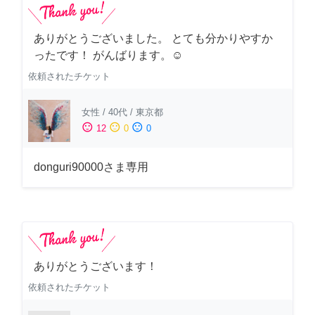
ありがとうございました。 とても分かりやすか
ったです！ がんばります。☺️
依頼されたチケット
女性
/
40代
/
東京都
sentiment_satisfied
sentiment_neutral
sentiment_dissatisfied
12
0
0
donguri90000さま専用
ありがとうございます！
依頼されたチケット