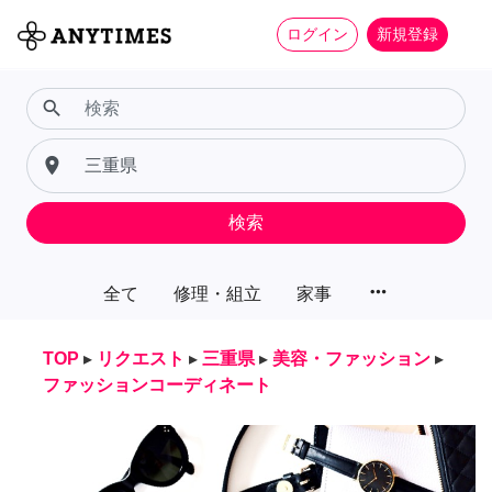
ログイン
新規登録
search
place
検索
more_horiz
全て
修理・組立
家事
TOP
▸
リクエスト
▸
三重県
▸
美容・ファッション
▸
ファッションコーディネート