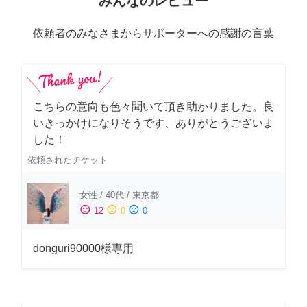
みんなのレビュー
依頼者のみなさまからサポーターへの感謝の言葉
こちらの意向も色々聞いて頂き助かりました。良
いきっかけになりそうです、ありがとうございま
した！
依頼されたチケット
女性
/
40代
/
東京都
sentiment_satisfied
sentiment_neutral
sentiment_dissatisfied
12
0
0
donguri90000様専用