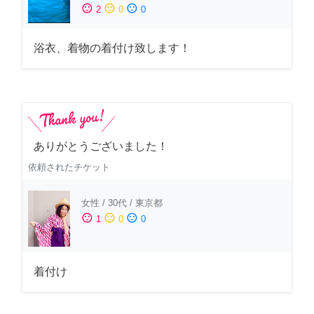
sentiment_satisfied
sentiment_neutral
sentiment_dissatisfied
2
0
0
浴衣、着物の着付け致します！
ありがとうございました！
依頼されたチケット
女性
/
30代
/
東京都
sentiment_satisfied
sentiment_neutral
sentiment_dissatisfied
1
0
0
着付け