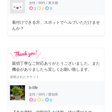
女性
/
60代
/
東京都
sentiment_satisfied
sentiment_neutral
sentiment_dissatisfied
1
0
0
着付けできる方、スポットでヘルプいただけませ
んか？
親切丁寧なご対応ありがとうございました。また
機会がありましたら宜しくお願い致します。
依頼されたチケット
b-life
女性
/
50代
/
愛知県
sentiment_satisfied
sentiment_neutral
sentiment_dissatisfied
2
0
0