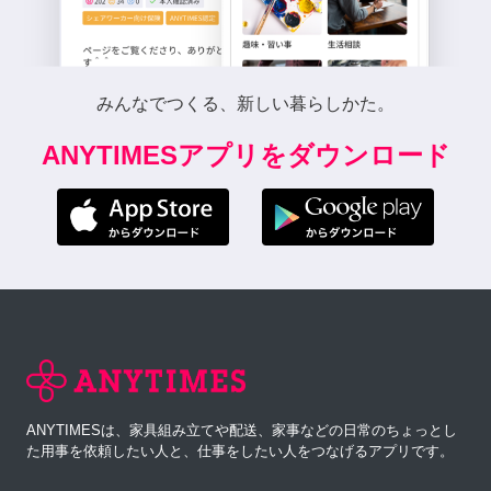
みんなでつくる、新しい暮らしかた。
ANYTIMESアプリをダウンロード
ANYTIMESは、家具組み立てや配送、家事などの日常のちょっとし
た用事を依頼したい人と、仕事をしたい人をつなげるアプリです。