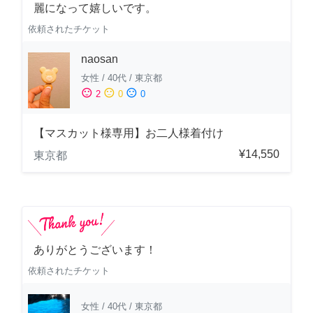
麗になって嬉しいです。
依頼されたチケット
naosan
女性
/
40代
/
東京都
sentiment_satisfied
sentiment_neutral
sentiment_dissatisfied
2
0
0
【マスカット様専用】お二人様着付け
¥14,550
東京都
ありがとうございます！
依頼されたチケット
女性
/
40代
/
東京都