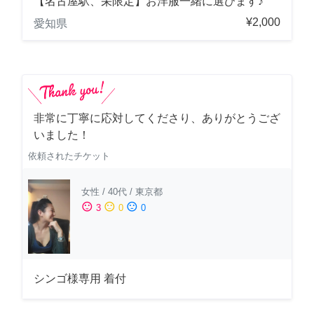
【名古屋駅、栄限定】お洋服一緒に選びます♪
¥2,000
愛知県
非常に丁寧に応対してくださり、ありがとうござ
いました！
依頼されたチケット
女性
/
40代
/
東京都
sentiment_satisfied
sentiment_neutral
sentiment_dissatisfied
3
0
0
シンゴ様専用 着付