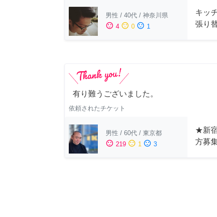
キッ
男性
/
40代
/
神奈川県
張り
sentiment_satisfied
sentiment_neutral
sentiment_dissatisfied
4
0
1
有り難うございました。
依頼されたチケット
★新宿
男性
/
60代
/
東京都
方募
sentiment_satisfied
sentiment_neutral
sentiment_dissatisfied
219
1
3