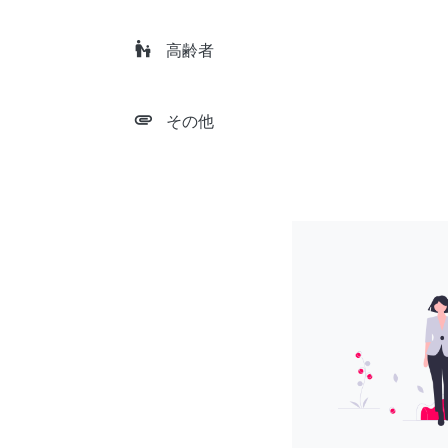
escalator_warning
高齢者
attachment
その他