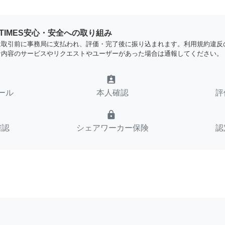
YTIMES安心・安全への取り組み
は取引前に事務局に支払われ、評価・完了後に振り込まれます。利用規約違反
な内容のサービスやリクエストやユーザーがあった場合は通報してください。
assignment_ind
ール
本人確認
評
lock
確認
シェアワーカー保険
認