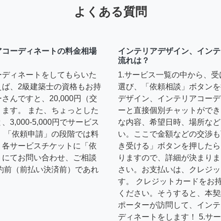
よくある質問
アコーディネートの料金相場
インテリアデザイン、インテ
流れは？
ーディネートをしてもらいた
1.サービス一覧の中から、
えば、2級建築士の資格もお持
選び、「依頼相談」ボタンを
んですと、20,000円（交
デザイン、インテリアコーデ
ます。 また、ちょっとした
ーと直接個別チャットができ
,000-5,000円でサービス
な内容、希望日時、場所など
 「依頼申請」の段階では料
い。ここで金額などの交渉も
、各サービスチケットに「依
き受ける」ボタンを押したら
トにてお問い合わせ、ご相談
りますので、詳細が決まりま
約前（前払い決済前）であれ
さい。お支払いは、クレジッ
す。 クレジットカードをお
ください。そうすると、本契
ポーターが訪問して、インテ
ディネートをします！ 5.