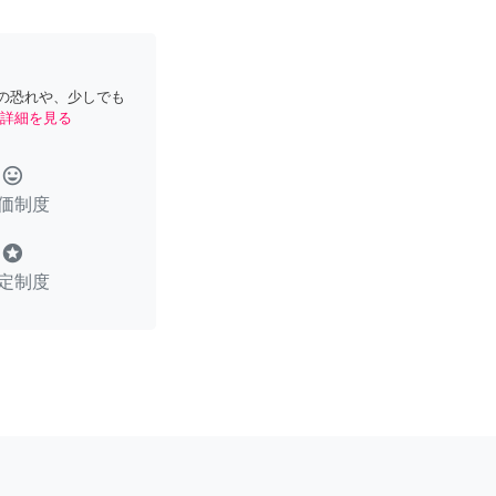
の恐れや、少しでも
詳細を見る
tag_faces
価制度
stars
定制度