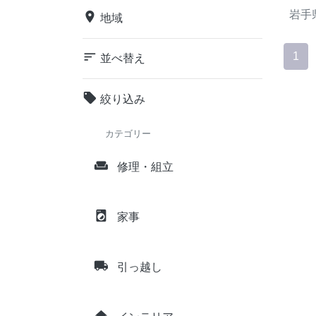
岩手
place
地域
sort
1
並べ替え
local_offer
絞り込み
カテゴリー
weekend
修理・組立
local_laundry_service
家事
local_shipping
引っ越し
home