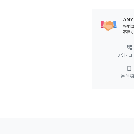
AN
報酬
不審
perm_phone_msg
パトロ
smartphone
番号