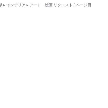
県
▸ インテリア
▸ アート・絵画
リクエスト
1ページ目