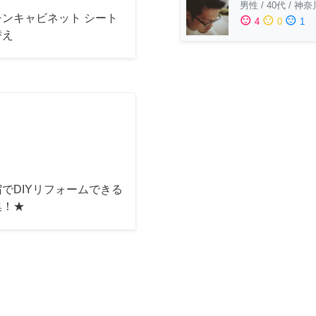
男性
/
40代
/
神奈
チンキャビネット シート
sentiment_satisfied
sentiment_neutral
sentiment_dissatisfied
4
0
1
替え
でDIYリフォームできる
集！★