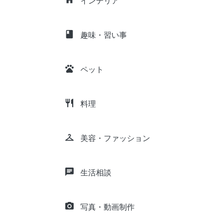
インテリア
class
趣味・習い事
pets
ペット
restaurant
料理
checkroom
美容・ファッション
chat
生活相談
camera_alt
写真・動画制作