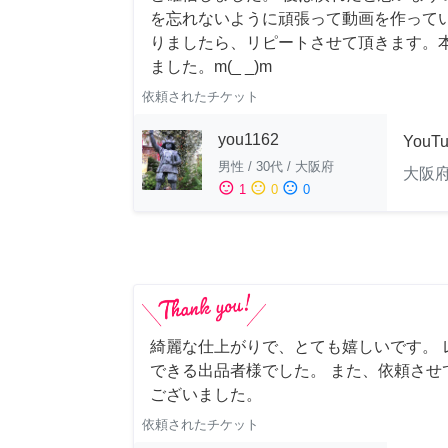
を忘れないように頑張って動画を作って
りましたら、リピートさせて頂きます。
ました。m(_ _)m
依頼されたチケット
you1162
YouT
男性
/
30代
/
大阪府
大阪
sentiment_satisfied
sentiment_neutral
sentiment_dissatisfied
1
0
0
綺麗な仕上がりで、とても嬉しいです。 
できる出品者様でした。 また、依頼させ
ございました。
依頼されたチケット