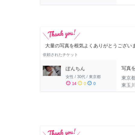
大量の写真を根気よくありがとうござい
依頼されたチケット
写真
ぽんちん
女性
/
30代
/
東京都
東京
sentiment_satisfied
sentiment_neutral
sentiment_dissatisfied
14
0
0
東玉