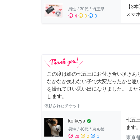
【3本
男性
/
30代
/
埼玉県
スマ
sentiment_satisfied
sentiment_neutral
sentiment_dissatisfied
4
0
0
この度は娘の七五三にお付き合い頂きあ
なかなか笑わない子で大変だったかと思
を撮れて良い思い出になりました。 また
します。
依頼されたチケット
七五
koikeya
check_circle
ます
男性
/
40代
/
東京都
sentiment_satisfied
sentiment_neutral
sentiment_dissatisfied
20
2
1
東京