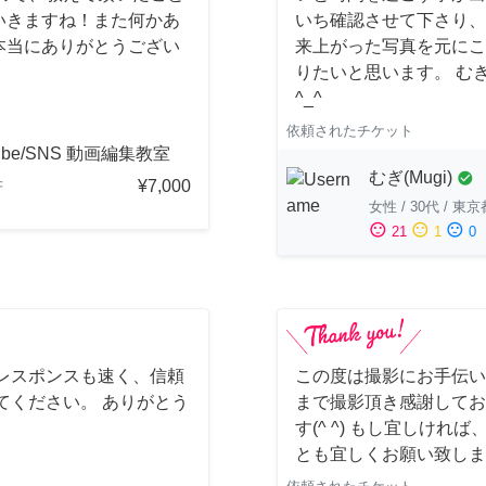
いきますね！また何かあ
いち確認させて下さり、
本当にありがとうござい
来上がった写真を元にこ
りたいと思います。 む
^_^
依頼されたチケット
ube/SNS 動画編集教室
むぎ(Mugi)
check_circle
¥7,000
府
女性
/
30代
/
東京
sentiment_satisfied
sentiment_neutral
sentiment_dissatisfied
21
1
0
レスポンスも速く、信頼
この度は撮影にお手伝い
てください。 ありがとう
まで撮影頂き感謝してお
す(^ ^) もし宜しけ
とも宜しくお願い致しま