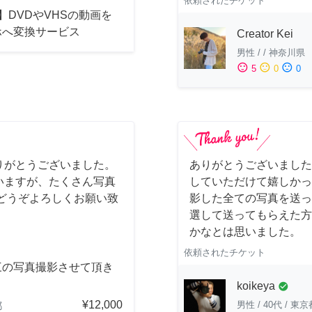
依頼されたチケット
】DVDやVHSの動画を
ホへ変換サービス
Creator Kei
男性
/
/
神奈川県
sentiment_satisfied
sentiment_neutral
sentiment_dissatisfied
5
0
0
りがとうございました。
ありがとうございました
いますが、たくさん写真
していただけて嬉しかっ
どうぞよろしくお願い致
影した全ての写真を送っ
選して送ってもらえた方
かなとは思いました。
依頼されたチケット
三の写真撮影させて頂き
。
koikeya
check_circle
¥12,000
男性
/
40代
/
東京
都