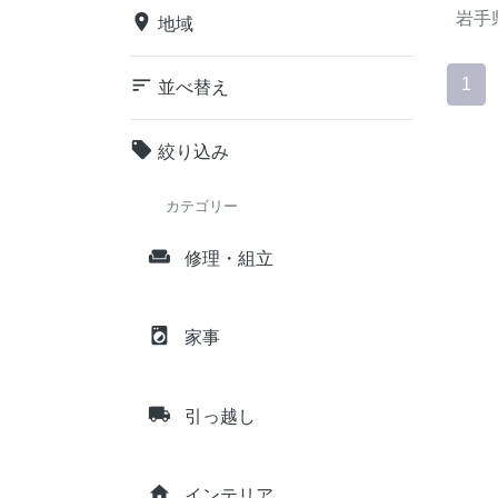
岩手
place
地域
sort
1
並べ替え
local_offer
絞り込み
カテゴリー
weekend
修理・組立
local_laundry_service
家事
local_shipping
引っ越し
home
インテリア