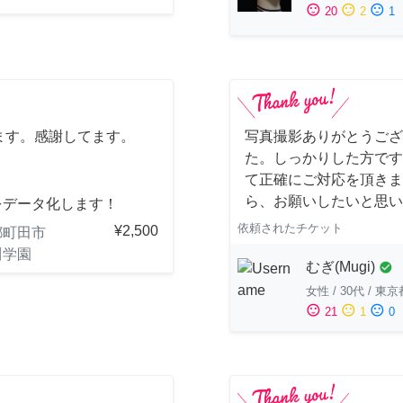
sentiment_satisfied
sentiment_neutral
sentiment_dissatisfied
20
2
1
ます。感謝してます。
写真撮影ありがとうござ
た。しっかりした方です
て正確にご対応を頂きま
ら、お願いしたいと思い
をデータ化します！
依頼されたチケット
¥2,500
都町田市
川学園
むぎ(Mugi)
check_circle
女性
/
30代
/
東京
sentiment_satisfied
sentiment_neutral
sentiment_dissatisfied
21
1
0