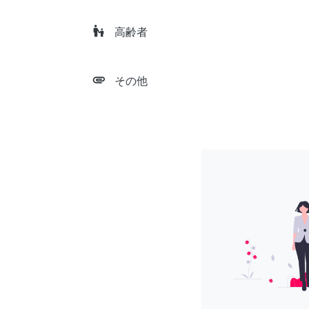
escalator_warning
高齢者
attachment
その他