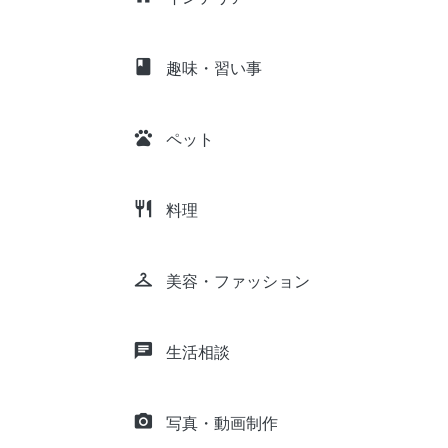
class
趣味・習い事
pets
ペット
restaurant
料理
checkroom
美容・ファッション
chat
生活相談
camera_alt
写真・動画制作